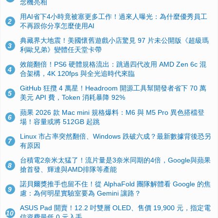
念機亮相
用AI省下4小時竟被塞更多工作！過來人曝光：為什麼優秀員工
2
不再跟你分享怎麼使用AI
典藏界大地震！美國懷舊遊戲小店驚見 97 片未公開版《超級瑪
3
利歐兄弟》變體任天堂卡帶
效能翻倍！PS6 硬體規格流出：跳過四代改用 AMD Zen 6c 混
4
合架構，4K 120fps 與全光追時代來臨
GitHub 狂攬 4 萬星！Headroom 開源工具幫開發者省下 70 萬
5
美元 API 費，Token 消耗暴降 92%
蘋果 2026 款 Mac mini 規格爆料：M6 與 M5 Pro 異色搭檔登
6
場！容量或將 512GB 起跳
Linux 市占率突然翻倍、Windows 跌破六成？最新數據背後恐另
7
有原因
台積電2奈米太猛了！流片量是3奈米同期的4倍，Google與蘋果
8
搶首發、輝達與AMD排隊等產能
諾貝爾獎推手也留不住！從 AlphaFold 團隊解體看 Google 的焦
9
慮：為何明星實驗室要為 Gemini 讓路？
ASUS Pad 開賣！12.2 吋雙層 OLED、售價 19,900 元，指定電
10
信資費最低 0 元入手