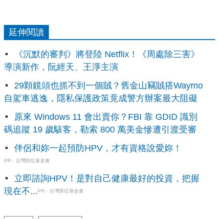
延伸閱讀
《沉默的審判》將登陸 Netflix！《周處除三害》
導演新作，阮經天、王淨主演
29顆鏡頭也抓不到一個賊？舊金山竊賊搭Waymo
自駕車逃逸，隱私保護政策竟成警方辦案最大阻礙
原來 Windows 11 會出賣你？FBI 靠 GDID 識別
碼追蹤 19 歲駭客，勒索 800 萬美金慘遭引渡受審
伴侶和妳一起預防HPV，才有資格說愛妳！
PR・台灣癌症基金會
立即諮詢HPV！是對自己健康最好的投資，把握
現在不...
PR・台灣癌症基金會