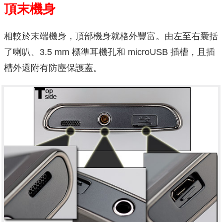
頂末機身
相較於末端機身，頂部機身就格外豐富。由左至右囊括
了喇叭、3.5 mm 標準耳機孔和 microUSB 插槽，且插
槽外還附有防塵保護蓋。