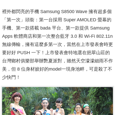
裡外都閃亮的手機 Samsung S8500 Wave 擁有超多個
「第一次」頭銜：第一台採用 Super AMOLED 螢幕的
手機、第一款搭載 bada 平台、第一款提供 Samsung
Apps 軟體商店和第一次整合藍牙 3.0 和 Wi-Fi 802.11n
無線傳輸，擁有這麼多第一次，當然在上市發表會時更
要好好 PUSH 一下！上市發表會特地選在挹翠山莊的
台灣鄉村俱樂部舉辦艷夏派對，雖然天空濛濛細雨不作
美，但 8 位身材姣好的model一現身池畔，可是殺了不
少快門！