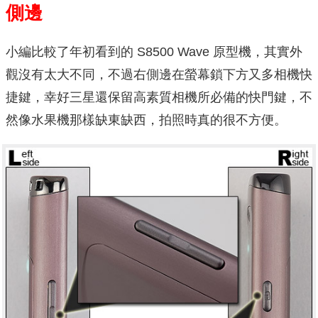
側邊
小編比較了年初看到的 S8500 Wave 原型機，其實外
觀沒有太大不同，不過右側邊在螢幕鎖下方又多相機快
捷鍵，幸好三星還保留高素質相機所必備的快門鍵，不
然像水果機那樣缺東缺西，拍照時真的很不方便。