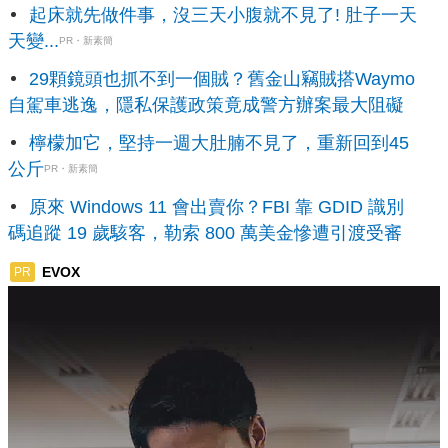
起床就先做件事，沒三天小腹就不見了! 肚子一天
天變...
PR・新素簡
29顆鏡頭也抓不到一個賊？舊金山竊賊搭Waymo
自駕車逃逸，隱私保護政策竟成警方辦案最大阻礙
檸檬加它，堅持一週大肚腩不見了，重新回到45
公斤
PR・新素簡
原來 Windows 11 會出賣你？FBI 靠 GDID 識別
碼追蹤 19 歲駭客，勒索 800 萬美金慘遭引渡受審
EVOX
PR