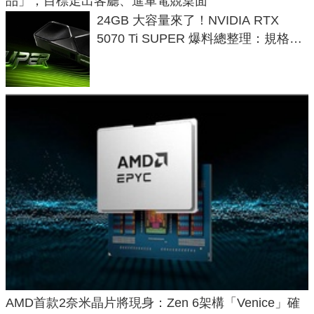
品」，目標走出客廳、進軍電競桌面
24GB 大容量來了！NVIDIA RTX
5070 Ti SUPER 爆料總整理：規格、
功耗、上市時間
AMD首款2奈米晶片將現身：Zen 6架構「Venice」確