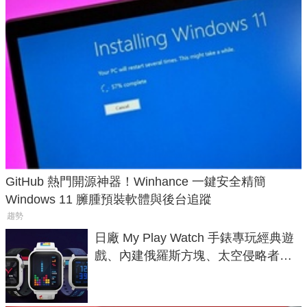
GitHub 熱門開源神器！Winhance 一鍵安全精簡
Windows 11 臃腫預裝軟體與後台追蹤
趨勢
日廠 My Play Watch 手錶專玩經典遊
戲、內建俄羅斯方塊、太空侵略者，
不過竟然不能連手機？