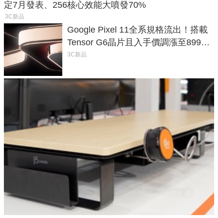
定7月發表、256核心效能大噴發70%
3C新品
Google Pixel 11全系規格流出！搭載
Tensor G6晶片且入手價調漲至899美
元
3C新品