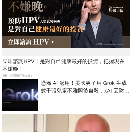
立即諮詢HPV！是對自己健康最好的投資，把握現在
不嫌晚！
PR（台灣癌症基金會）
恐怖 AI 濫用！美國男子用 Grok 生成
數千張兒童不雅照後自殺，xAI 因防護
失靈與不配合警方遭起訴