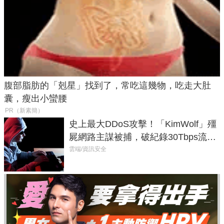
腹部脂肪的「剋星」找到了，常吃這幾物，吃走大肚
囊，瘦出小蠻腰
PR（新素簡）
史上最大DDoS攻擊！「KimWolf」殭
屍網路主謀被捕，破紀錄30Tbps流量
癱瘓全球！
雲端/資訊安全