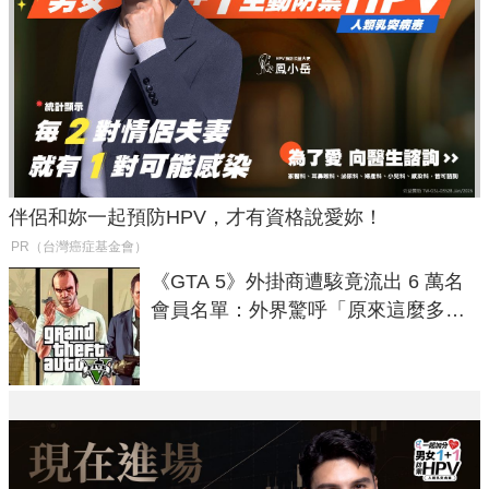
伴侶和妳一起預防HPV，才有資格說愛妳！
PR（台灣癌症基金會）
《GTA 5》外掛商遭駭竟流出 6 萬名
會員名單：外界驚呼「原來這麼多人
在開掛！」