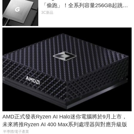
「偷跑」！全系列容量256GB起跳、
頂規摺疊機價位逼近7萬
3C新品
AMD正式發表Ryzen AI Halo迷你電腦將於9月上市，
未來將推Ryzen AI 400 Max系列處理器與對應升級版
半導體/電子產業