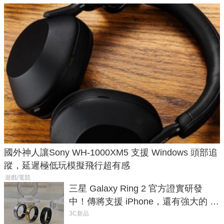
國外神人讓Sony WH-1000XM5 支援 Windows 頭部追
蹤，延遲極低玩模擬飛行超有感
遊戲/電競
三星 Galaxy Ring 2 官方證實研發
中！傳將支援 iPhone，還有強大的 AI
與智慧家電連動功能
3C新品