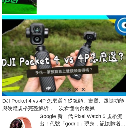
次規格終於不擠牙膏
DJI Pocket 4 vs 4P 怎麼選？從鏡頭、畫質、跟隨功能
與硬體規格完整解析，一次看懂兩台差異
Google 新一代 Pixel Watch 5 規格流
出！代號「godric」現身，記憶體增強