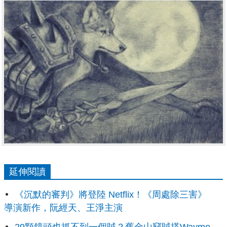
延伸閱讀
《沉默的審判》將登陸 Netflix！《周處除三害》
導演新作，阮經天、王淨主演