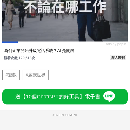
ads by popIn
為何企業開始升級電話系統？AI 是關鍵
深入瞭解
觀看次數 120,513次
#遊戲
#魔獸世界
送【10個ChatGPT的好工具】電子書
ADVERTISEMENT