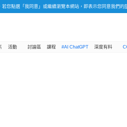
，若您點選「我同意」或繼續瀏覽本網站，即表示您同意我們的
片
活動
討論區
課程
#AI ChatGPT
深度有料
C