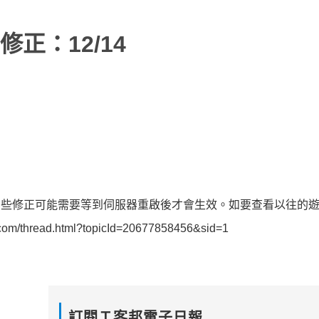
正：12/14
有些修正可能需要等到伺服器重啟後才會生效。如要查看以往的
thread.html?topicId=20677858456&sid=1
訂閱Ｔ客邦電子日報