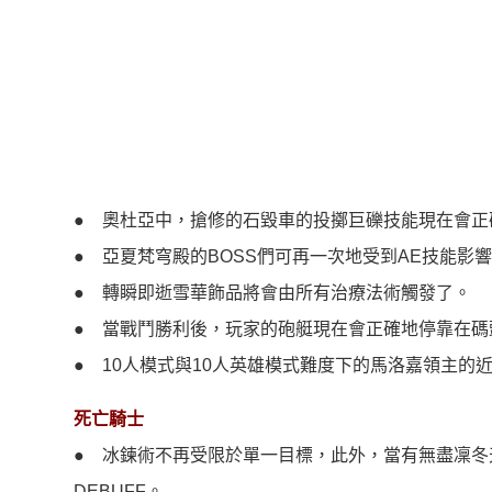
● 奧杜亞中，搶修的石毀車的投擲巨礫技能現在會正
● 亞夏梵穹殿的BOSS們可再一次地受到AE技能影
● 轉瞬即逝雪華飾品將會由所有治療法術觸發了。
● 當戰鬥勝利後，玩家的砲艇現在會正確地停靠在碼
● 10人模式與10人英雄模式難度下的馬洛嘉領主的
死亡騎士
● 冰鍊術不再受限於單一目標，此外，當有無盡凜
DEBUFF。