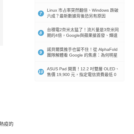
512GB 起跳
Linux 市占率突然翻倍、Windows 跌破
7
六成？最新數據背後恐另有原因
台積電2奈米太猛了！流片量是3奈米同
8
期的4倍，Google與蘋果搶首發、輝達
與AMD排隊等產能
諾貝爾獎推手也留不住！從 AlphaFold
9
團隊解體看 Google 的焦慮：為何明星
實驗室要為 Gemini 讓路？
ASUS Pad 開賣！12.2 吋雙層 OLED、
10
售價 19,900 元，指定電信資費最低 0
元入手
熱疫的