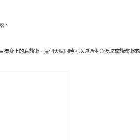
鬚。
新目標身上的腐蝕術。這個天賦同時可以透過生命汲取或蝕魂術來