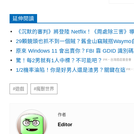
延伸閱讀
《沉默的審判》將登陸 Netflix！《周處除三害
29顆鏡頭也抓不到一個賊？舊金山竊賊搭Waym
原來 Windows 11 會出賣你？FBI 靠 GDID 
驚！每2男就有1人中標？不可能吧？
PR・台灣癌症基金會
1/2機率淪陷！你是好男人還是渣男？關鍵在這
PR
#遊戲
#魔獸世界
作者
Editor