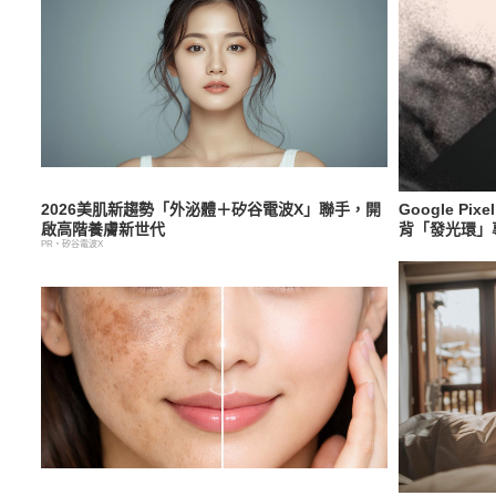
2026美肌新趨勢「外泌體＋矽谷電波X」聯手，開
Google Pi
啟高階養膚新世代
背「發光環」
PR・矽谷電波X