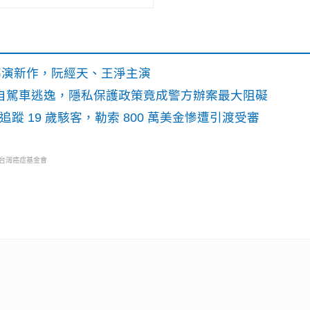
》導演新作，阮經天、王淨主演
o自駕車逃逸，隱私保護政策竟成警方辦案最大阻礙
識別碼追蹤 19 歲駭客，勒索 800 萬美金慘遭引渡受審
・台灣癌症基金會