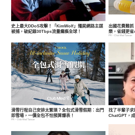
史上最大DDoS攻擊！「KimWolf」殭屍網路主謀
出國花費難抓
被捕，破紀錄30Tbps流量癱瘓全球！
樂，省錢更省
PR・Club Med Taiwan
滑雪行程自己安排太繁瑣？全包式滑雪假期：出門
找了半輩子求
即雪場，一價全包不怕預算爆表！
ChatGPT
PR・Club Med Taiwan