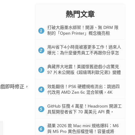
熱門文章
打破大廠墨水綁架！開源、無 DRM 限
1
制的「Open Printer」概念機亮相
用AI省下4小時竟被塞更多工作！過來人
2
曝光：為什麼優秀員工不再跟你分享怎
麼使用AI
典藏界大地震！美國懷舊遊戲小店驚見
3
97 片未公開版《超級瑪利歐兄弟》變體
任天堂卡帶
效能翻倍！PS6 硬體規格流出：跳過四
遊戲即時修正，
4
代改用 AMD Zen 6c 混合架構，4K
120fps 與全光追時代來臨
GitHub 狂攬 4 萬星！Headroom 開源工
5
具幫開發者省下 70 萬美元 API 費，
Token 消耗暴降 92%
蘋果 2026 款 Mac mini 規格爆料：M6
6
與 M5 Pro 異色搭檔登場！容量或將