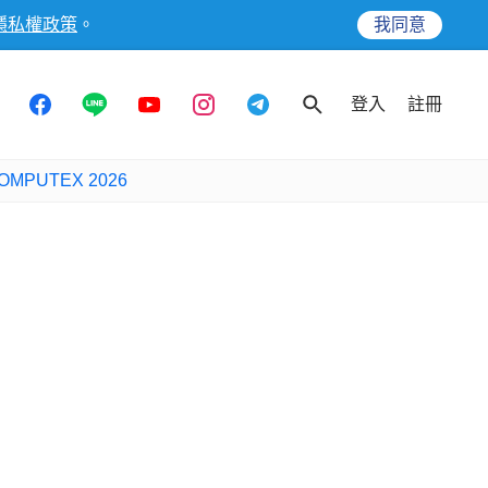
隱私權政策
。
我同意
登入
註冊
OMPUTEX 2026