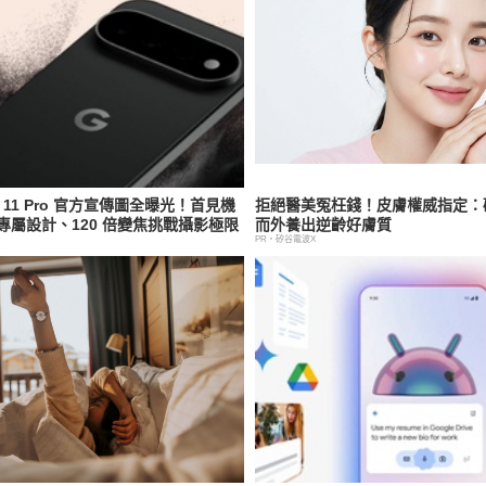
xel 11 Pro 官方宣傳圖全曝光！首見機
拒絕醫美冤枉錢！皮膚權威指定：矽
專屬設計、120 倍變焦挑戰攝影極限
而外養出逆齡好膚質
PR・矽谷電波X