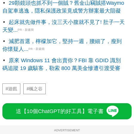
29顆鏡頭也抓不到一個賊？舊金山竊賊搭Waymo
自駕車逃逸，隱私保護政策竟成警方辦案最大阻礙
起床就先做件事，沒三天小腹就不見了! 肚子一天
天變...
PR・新素簡
減肥首選，檸檬加它，堅持一週，腰細了，瘦到
你懷疑人...
PR・新素簡
原來 Windows 11 會出賣你？FBI 靠 GDID 識別
碼追蹤 19 歲駭客，勒索 800 萬美金慘遭引渡受審
#遊戲
#楓之谷
送【10個ChatGPT的好工具】電子書
ADVERTISEMENT