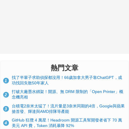
熱門文章
找了半輩子求助偵探都沒用！66歲加拿大男子靠ChatGPT，成
1
功找回失散50年家人
打破大廠墨水綁架！開源、無 DRM 限制的「Open Printer」概
2
念機亮相
台積電2奈米太猛了！流片量是3奈米同期的4倍，Google與蘋果
3
搶首發、輝達與AMD排隊等產能
GitHub 狂攬 4 萬星！Headroom 開源工具幫開發者省下 70 萬
4
美元 API 費，Token 消耗暴降 92%