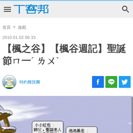
首頁
遊戲
2010.01.02 06:33
【楓之谷】【楓谷週記】聖誕
節ㄇ一ˊ ㄌㄨˋ
特約雜技團