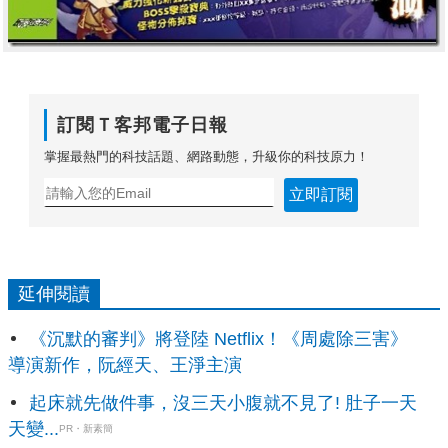
訂閱Ｔ客邦電子日報
掌握最熱門的科技話題、網路動態，升級你的科技原力！
立即訂閱
延伸閱讀
《沉默的審判》將登陸 Netflix！《周處除三害》
導演新作，阮經天、王淨主演
起床就先做件事，沒三天小腹就不見了! 肚子一天
天變...
PR・新素簡