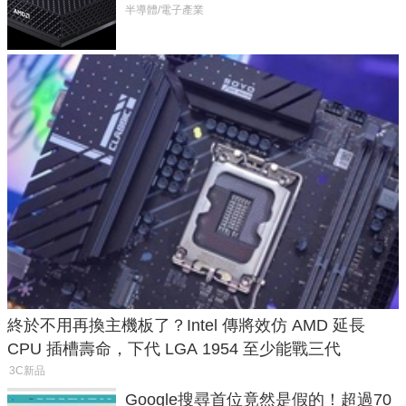
Max系列處理器與對應升級版
半導體/電子產業
終於不用再換主機板了？Intel 傳將效仿 AMD 延長
CPU 插槽壽命，下代 LGA 1954 至少能戰三代
3C新品
Google搜尋首位竟然是假的！超過70