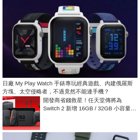
日廠 My Play Watch 手錶專玩經典遊戲、內建俄羅斯
方塊、太空侵略者，不過竟然不能連手機？
開發商省錢救星！任天堂傳將為
Switch 2 新增 16GB / 32GB 小容量遊
戲卡的選擇