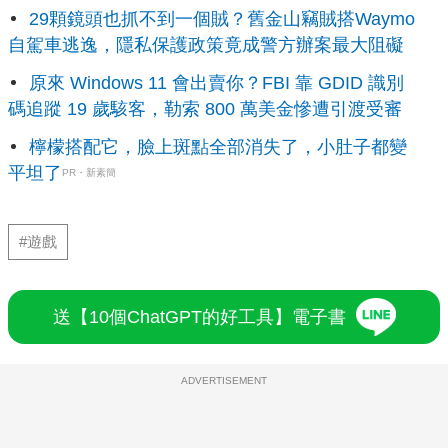
29顆鏡頭也抓不到一個賊？舊金山竊賊搭Waymo
自駕車逃逸，隱私保護政策竟成警方辦案最大阻礙
原來 Windows 11 會出賣你？FBI 靠 GDID 識別
碼追蹤 19 歲駭客，勒索 800 萬美金慘遭引渡受審
檸檬搭配它，臉上斑點全部消失了，小肚子都變
平坦了
PR・新素簡
#遊戲
送【10個ChatGPT的好工具】電子書
ADVERTISEMENT