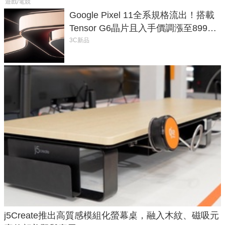
遊戲/電競
Google Pixel 11全系規格流出！搭載
Tensor G6晶片且入手價調漲至899美
元
3C新品
j5Create推出高質感模組化螢幕桌，融入木紋、磁吸元