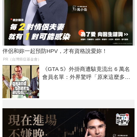
伴侶和妳一起預防HPV，才有資格說愛妳！
PR（台灣癌症基金會）
《GTA 5》外掛商遭駭竟流出 6 萬名
會員名單：外界驚呼「原來這麼多人
在開掛！」