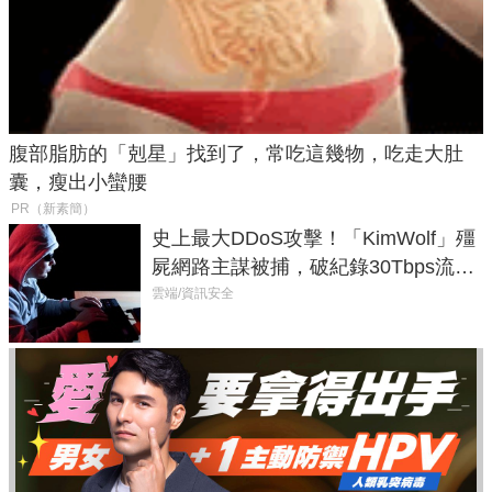
腹部脂肪的「剋星」找到了，常吃這幾物，吃走大肚
囊，瘦出小蠻腰
PR（新素簡）
史上最大DDoS攻擊！「KimWolf」殭
屍網路主謀被捕，破紀錄30Tbps流量
癱瘓全球！
雲端/資訊安全