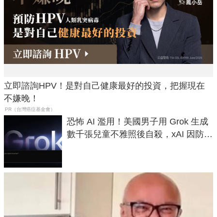
立即諮詢HPV！是對自己健康最好的投資，把握現在
不嫌晚！
PR（台灣癌症基金會）
恐怖 AI 濫用！美國男子用 Grok 生成
數千張兒童不雅照後自殺，xAI 因防護
失靈與不配合警方遭起訴