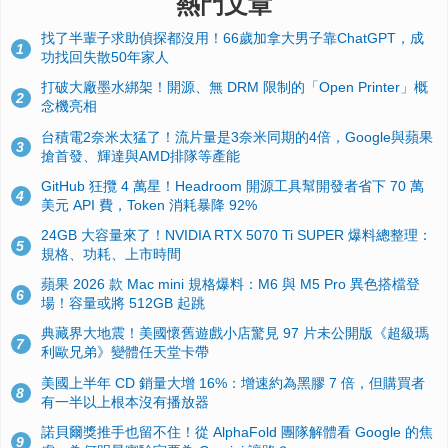
熱門文章
找了半輩子求助偵探都沒用！66歲加拿大男子靠ChatGPT，成
1
功找回失散50年家人
打破大廠墨水綁架！開源、無 DRM 限制的「Open Printer」概
2
念機亮相
台積電2奈米太猛了！流片量是3奈米同期的4倍，Google與蘋果
3
搶首發、輝達與AMD排隊等產能
GitHub 狂攬 4 萬星！Headroom 開源工具幫開發者省下 70 萬
4
美元 API 費，Token 消耗暴降 92%
24GB 大容量來了！NVIDIA RTX 5070 Ti SUPER 爆料總整理：
5
規格、功耗、上市時間
蘋果 2026 款 Mac mini 規格爆料：M6 與 M5 Pro 異色搭檔登
6
場！容量或將 512GB 起跳
典藏界大地震！美國懷舊遊戲小店驚見 97 片未公開版《超級瑪
7
利歐兄弟》變體任天堂卡帶
美國上半年 CD 銷量大增 16%：增速約為黑膠 7 倍，但購買者
8
有一半以上根本沒有播放器
諾貝爾獎推手也留不住！從 AlphaFold 團隊解體看 Google 的焦
9