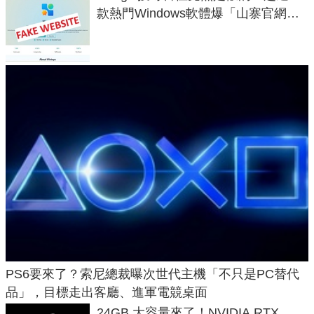
款熱門Windows軟體爆「山寨官網」
危機
PS6要來了？索尼總裁曝次世代主機「不只是PC替代
品」，目標走出客廳、進軍電競桌面
24GB 大容量來了！NVIDIA RTX