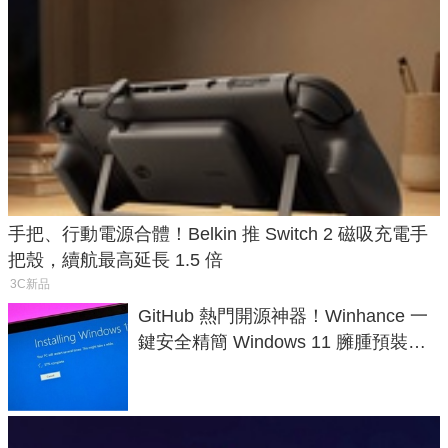
手把、行動電源合體！Belkin 推 Switch 2 磁吸充電手
把殼，續航最高延長 1.5 倍
3C新品
GitHub 熱門開源神器！Winhance 一
鍵安全精簡 Windows 11 臃腫預裝軟
體與後台追蹤