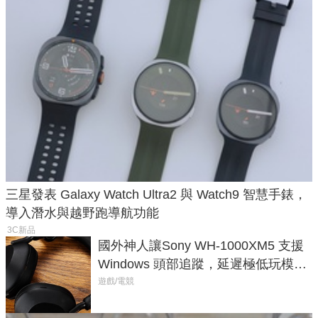
三星發表 Galaxy Watch Ultra2 與 Watch9 智慧手錶，
導入潛水與越野跑導航功能
3C新品
國外神人讓Sony WH-1000XM5 支援
Windows 頭部追蹤，延遲極低玩模擬
飛行超有感
遊戲/電競