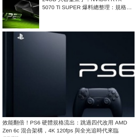
5070 Ti SUPER 爆料總整理：規格、
功耗、上市時間
效能翻倍！PS6 硬體規格流出：跳過四代改用 AMD
Zen 6c 混合架構，4K 120fps 與全光追時代來臨