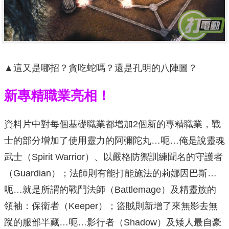
▲這又是哪招？貪吃蛇嗎？還是孔明的八陣圖？
新專精職業亮相！
資料片中對每個基礎職業都增加2個新的專精職業，戰
士的部分增加了使用靈力的阿彌陀丸…呃…俺是說靈魂
武士（Spirit Warrior）、以嚴格防禦訓練聞名的守護者
（Guardian）；法師則有能打能施法的莉娜因巴斯…
呃…就是所謂的戰鬥法師（Battlemage）及精靈族的
領袖：保衛者（Keeper）；盜賊則新增了來無影去無
蹤的服部半藏…呃…影行者（Shadow）及矮人最自豪