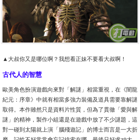
▲大叔你又是哪位啊？我想看正妹不要看大叔啊！
古代人的智慧
歐美角色扮演遊戲向來對「解謎」相當重視，在《闇龍
紀元：序章》中就有相當多強力裝備及道具需要靠解謎
取得。本作雖然只是資料片性質，但為了貫徹「愛與解
謎」的精神，製作小組還是在遊戲中放了不少謎題，這
對一碰到太陽就上演「腦殘遊記」的博士而言是一大折
磨，記性不好常常會忘記線索在哪，最後只好求z9大