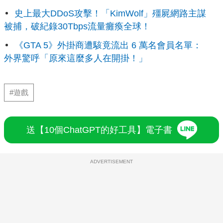
史上最大DDoS攻擊！「KimWolf」殭屍網路主謀
被捕，破紀錄30Tbps流量癱瘓全球！
《GTA 5》外掛商遭駭竟流出 6 萬名會員名單：
外界驚呼「原來這麼多人在開掛！」
#遊戲
送【10個ChatGPT的好工具】電子書
ADVERTISEMENT