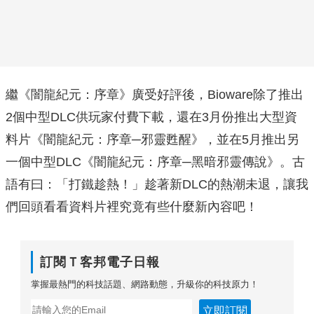
繼《闇龍紀元：序章》廣受好評後，Bioware除了推出
2個中型DLC供玩家付費下載，還在3月份推出大型資
料片《闇龍紀元：序章─邪靈甦醒》，並在5月推出另
一個中型DLC《闇龍紀元：序章─黑暗邪靈傳說》。古
語有曰：「打鐵趁熱！」趁著新DLC的熱潮未退，讓我
們回頭看看資料片裡究竟有些什麼新內容吧！
訂閱Ｔ客邦電子日報
掌握最熱門的科技話題、網路動態，升級你的科技原力！
立即訂閱