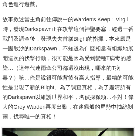
角色進行遊戲。
故事敘述當主角前往傳說中的Warden's Keep：Virgil
時，發現Darkspawn正在攻擊這個神聖要塞，經過一番
戰鬥及調查後，發現失去首腦Blight的指揮，本來應是
一團散沙的Darkspawn，不知道為什麼相當有組織地展
開這次的伏擊行動，很可能是因為受到變種T病毒的感
染…（這年代連雨傘公司都還沒出現，哪來的T病
毒？）咳…俺是說很可能背後有高人指導，最糟的可能
性是出現了新的Blight。為了調查真相，為了肅清所有
的Darkspawn以維護世界和平，名偵探顆顆…不對！偉
大的Grey Warden再度出動，在迷霧般的局勢中抽絲剝
繭，找尋唯一的真相！