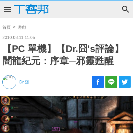
首頁
遊戲
2010.08.11 11:05
【PC 單機】【Dr.囧's評論】
闇龍紀元：序章─邪靈甦醒
Dr.囧