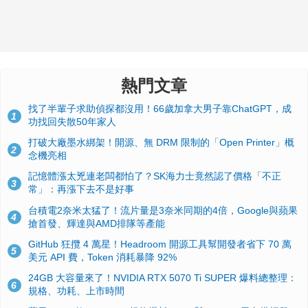
熱門文章
找了半輩子求助偵探都沒用！66歲加拿大男子靠ChatGPT，成
1
功找回失散50年家人
打破大廠墨水綁架！開源、無 DRM 限制的「Open Printer」概
2
念機亮相
記憶體漲太兇連老闆都怕了？SK海力士竟然認了價格「不正
3
常」：再漲下去不是好事
台積電2奈米太猛了！流片量是3奈米同期的4倍，Google與蘋果
4
搶首發、輝達與AMD排隊等產能
GitHub 狂攬 4 萬星！Headroom 開源工具幫開發者省下 70 萬
5
美元 API 費，Token 消耗暴降 92%
24GB 大容量來了！NVIDIA RTX 5070 Ti SUPER 爆料總整理：
6
規格、功耗、上市時間