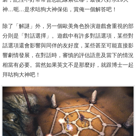
神…呃…是求咕狗大神保佑，賞俺一個解答吧！
除了「解謎」外，另一個歐美角色扮演遊戲會重視的部
分則是「對話選擇」。遊戲中有許多對話選項，某些對
話選項還會影響與同伴的友好度，某些甚至可能直接影
響劇情發展，在對話時，審慎的評估語意及當下的情況
相當有必要。當然如果英文不是那麼好，就跟博士一起
拜咕狗大神吧！