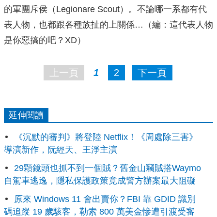
的軍團斥侯（Legionare Scout）。不論哪一系都有代
表人物，也都跟各種族扯的上關係…（編：這代表人物
是你惡搞的吧？XD）
上一頁
1
2
下一頁
延伸閱讀
《沉默的審判》將登陸 Netflix！《周處除三害》
導演新作，阮經天、王淨主演
29顆鏡頭也抓不到一個賊？舊金山竊賊搭Waymo
自駕車逃逸，隱私保護政策竟成警方辦案最大阻礙
原來 Windows 11 會出賣你？FBI 靠 GDID 識別
碼追蹤 19 歲駭客，勒索 800 萬美金慘遭引渡受審