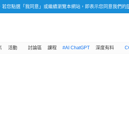
，若您點選「我同意」或繼續瀏覽本網站，即表示您同意我們的
片
活動
討論區
課程
#AI ChatGPT
深度有料
C