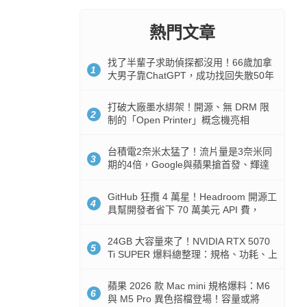
熱門文章
找了半輩子求助偵探都沒用！66歲加拿
1
大男子靠ChatGPT，成功找回失散50年
家人
打破大廠墨水綁架！開源、無 DRM 限
2
制的「Open Printer」概念機亮相
台積電2奈米太猛了！流片量是3奈米同
3
期的4倍，Google與蘋果搶首發、輝達
與AMD排隊等產能
GitHub 狂攬 4 萬星！Headroom 開源工
4
具幫開發者省下 70 萬美元 API 費，
Token 消耗暴降 92%
24GB 大容量來了！NVIDIA RTX 5070
5
Ti SUPER 爆料總整理：規格、功耗、上
市時間
蘋果 2026 款 Mac mini 規格爆料：M6
6
與 M5 Pro 異色搭檔登場！容量或將