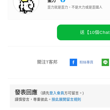
歪力
歪力就是歪力，不是大力或是歪國人
送【10個Ch
關注T客邦
粉絲專頁
發表回應
（請先
登入會員
方可留言。)
謹慎發言，尊重彼此。
按此展開留言規則