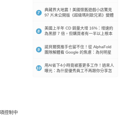
512GB 起跳
典藏界大地震！美國懷舊遊戲小店驚見
7
97 片未公開版《超級瑪利歐兄弟》變體
任天堂卡帶
美國上半年 CD 銷量大增 16%：增速約
8
為黑膠 7 倍，但購買者有一半以上根本
沒有播放器
諾貝爾獎推手也留不住！從 AlphaFold
9
團隊解體看 Google 的焦慮：為何明星
實驗室要為 Gemini 讓路？
用AI省下4小時竟被塞更多工作！過來人
10
曝光：為什麼優秀員工不再跟你分享怎
麼使用AI
選項控制中