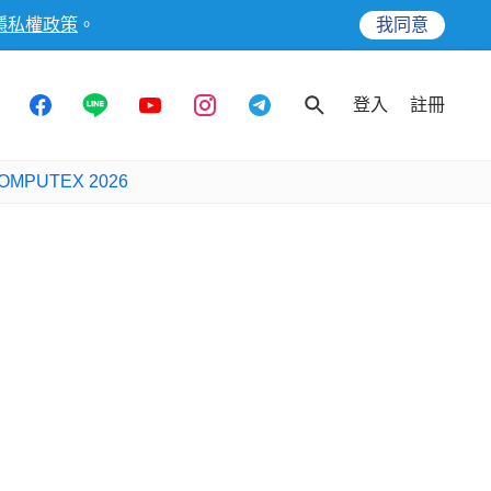
隱私權政策
。
我同意
登入
註冊
OMPUTEX 2026