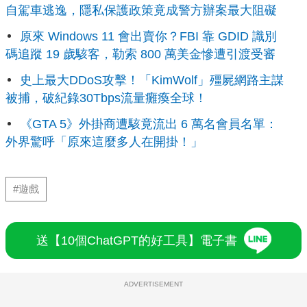
自駕車逃逸，隱私保護政策竟成警方辦案最大阻礙
原來 Windows 11 會出賣你？FBI 靠 GDID 識別
碼追蹤 19 歲駭客，勒索 800 萬美金慘遭引渡受審
史上最大DDoS攻擊！「KimWolf」殭屍網路主謀
被捕，破紀錄30Tbps流量癱瘓全球！
《GTA 5》外掛商遭駭竟流出 6 萬名會員名單：
外界驚呼「原來這麼多人在開掛！」
#遊戲
送【10個ChatGPT的好工具】電子書
ADVERTISEMENT