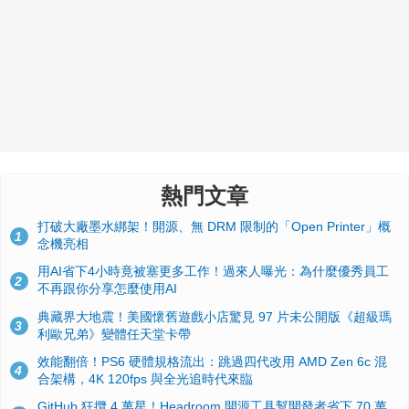
熱門文章
打破大廠墨水綁架！開源、無 DRM 限制的「Open Printer」概
1
念機亮相
用AI省下4小時竟被塞更多工作！過來人曝光：為什麼優秀員工
2
不再跟你分享怎麼使用AI
典藏界大地震！美國懷舊遊戲小店驚見 97 片未公開版《超級瑪
3
利歐兄弟》變體任天堂卡帶
效能翻倍！PS6 硬體規格流出：跳過四代改用 AMD Zen 6c 混
4
合架構，4K 120fps 與全光追時代來臨
GitHub 狂攬 4 萬星！Headroom 開源工具幫開發者省下 70 萬