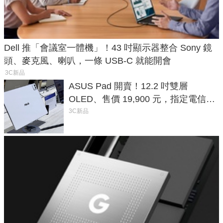
Dell 推「會議室一體機」！43 吋顯示器整合 Sony 鏡
頭、麥克風、喇叭，一條 USB-C 就能開會
3C新品
ASUS Pad 開賣！12.2 吋雙層
OLED、售價 19,900 元，指定電信資
費最低 0 元入手
3C新品