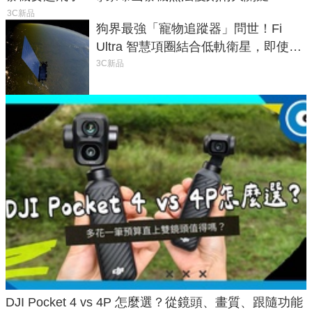
3C新品
狗界最強「寵物追蹤器」問世！Fi
Ultra 智慧項圈結合低軌衛星，即使在
密林山谷也能精準找回愛犬
3C新品
DJI Pocket 4 vs 4P 怎麼選？從鏡頭、畫質、跟隨功能