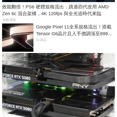
效能翻倍！PS6 硬體規格流出：跳過四代改用 AMD
Zen 6c 混合架構，4K 120fps 與全光追時代來臨
遊戲/電競
Google Pixel 11全系規格流出！搭載
Tensor G6晶片且入手價調漲至899美
元
3C新品