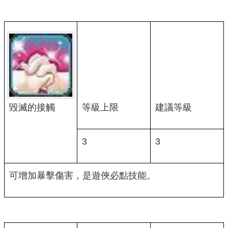
毀滅的接觸
等級上限
建議等級
3
3
可增加暴擊傷害，是遊俠必點技能。