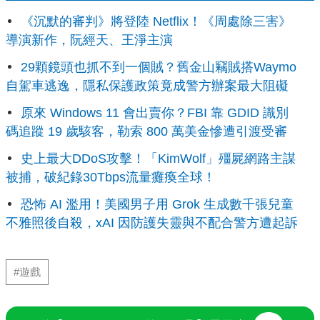
《沉默的審判》將登陸 Netflix！《周處除三害》
導演新作，阮經天、王淨主演
29顆鏡頭也抓不到一個賊？舊金山竊賊搭Waymo
自駕車逃逸，隱私保護政策竟成警方辦案最大阻礙
原來 Windows 11 會出賣你？FBI 靠 GDID 識別
碼追蹤 19 歲駭客，勒索 800 萬美金慘遭引渡受審
史上最大DDoS攻擊！「KimWolf」殭屍網路主謀
被捕，破紀錄30Tbps流量癱瘓全球！
恐怖 AI 濫用！美國男子用 Grok 生成數千張兒童
不雅照後自殺，xAI 因防護失靈與不配合警方遭起訴
#遊戲