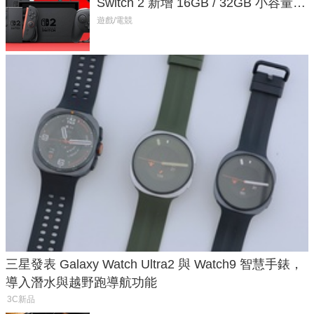
Switch 2 新增 16GB / 32GB 小容量遊
戲卡的選擇
遊戲/電競
三星發表 Galaxy Watch Ultra2 與 Watch9 智慧手錶，
導入潛水與越野跑導航功能
3C新品