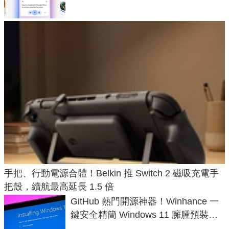
手把、行動電源合體！Belkin 推 Switch 2 磁吸充電手
把殼，續航最高延長 1.5 倍
GitHub 熱門開源神器！Winhance 一
鍵安全精簡 Windows 11 臃腫預裝軟
體與後台追蹤