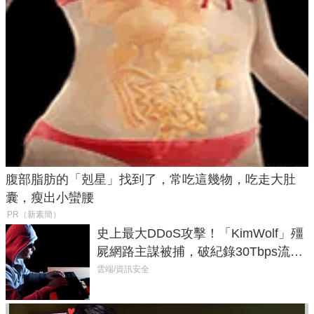
腹部脂肪的「剋星」找到了，常吃這幾物，吃走大肚
囊，瘦出小蠻腰
PR（新素簡）
史上最大DDoS攻擊！「KimWolf」殭
屍網路主謀被捕，破紀錄30Tbps流量
癱瘓全球！
雲端/資訊安全