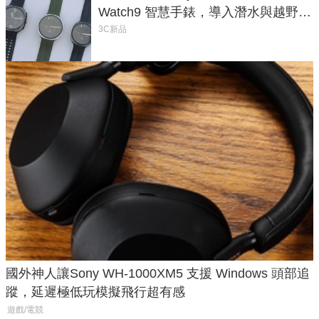
Watch9 智慧手錶，導入潛水與越野跑
導航功能
3C新品
國外神人讓Sony WH-1000XM5 支援 Windows 頭部追
蹤，延遲極低玩模擬飛行超有感
遊戲/電競