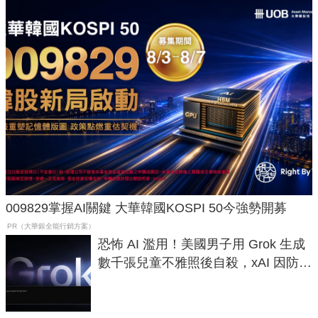
009829掌握AI關鍵 大華韓國KOSPI 50今強勢開募
PR（大華銀全能行銷方案）
恐怖 AI 濫用！美國男子用 Grok 生成
數千張兒童不雅照後自殺，xAI 因防護
失靈與不配合警方遭起訴