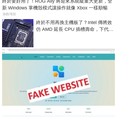
終於要好用了！ROG Ally 將迎來系統級重大更新，全
新 Windows 掌機殼模式讓操作就像 Xbox 一樣順暢
遊戲/電競
終於不用再換主機板了？Intel 傳將效
仿 AMD 延長 CPU 插槽壽命，下代
LGA 1954 至少能戰三代