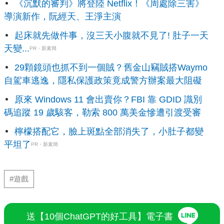
《沉默的審判》將登陸 Netflix！《周處除三害》
導演新作，阮經天、王淨主演
起床就先做件事，沒三天小腹就不見了! 肚子一天
天變...
PR・新素簡
29顆鏡頭也抓不到一個賊？舊金山竊賊搭Waymo
自駕車逃逸，隱私保護政策竟成警方辦案最大阻礙
原來 Windows 11 會出賣你？FBI 靠 GDID 識別
碼追蹤 19 歲駭客，勒索 800 萬美金慘遭引渡受審
檸檬搭配它，臉上斑點全部消失了，小肚子都變
平坦了
PR・新素簡
#遊戲
送【10個ChatGPT的好工具】電子書