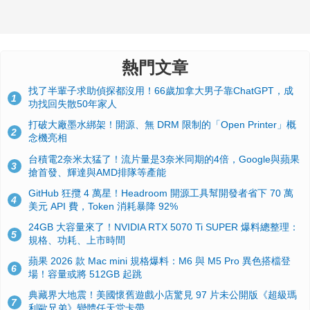
熱門文章
找了半輩子求助偵探都沒用！66歲加拿大男子靠ChatGPT，成
1
功找回失散50年家人
打破大廠墨水綁架！開源、無 DRM 限制的「Open Printer」概
2
念機亮相
台積電2奈米太猛了！流片量是3奈米同期的4倍，Google與蘋果
3
搶首發、輝達與AMD排隊等產能
GitHub 狂攬 4 萬星！Headroom 開源工具幫開發者省下 70 萬
4
美元 API 費，Token 消耗暴降 92%
24GB 大容量來了！NVIDIA RTX 5070 Ti SUPER 爆料總整理：
5
規格、功耗、上市時間
蘋果 2026 款 Mac mini 規格爆料：M6 與 M5 Pro 異色搭檔登
6
場！容量或將 512GB 起跳
典藏界大地震！美國懷舊遊戲小店驚見 97 片未公開版《超級瑪
7
利歐兄弟》變體任天堂卡帶