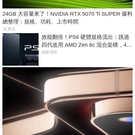
24GB 大容量來了！NVIDIA RTX 5070 Ti SUPER 爆料
總整理：規格、功耗、上市時間
3C新品
效能翻倍！PS6 硬體規格流出：跳過
四代改用 AMD Zen 6c 混合架構，4K
120fps 與全光追時代來臨
遊戲/電競