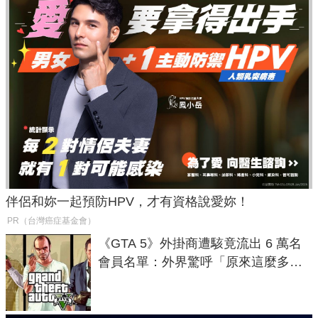
伴侶和妳一起預防HPV，才有資格說愛妳！
PR（台灣癌症基金會）
《GTA 5》外掛商遭駭竟流出 6 萬名
會員名單：外界驚呼「原來這麼多人
在開掛！」