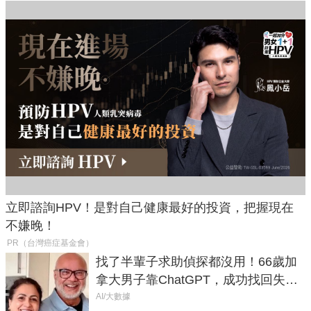
立即諮詢HPV！是對自己健康最好的投資，把握現在
不嫌晚！
PR（台灣癌症基金會）
找了半輩子求助偵探都沒用！66歲加
拿大男子靠ChatGPT，成功找回失散
50年家人
AI/大數據