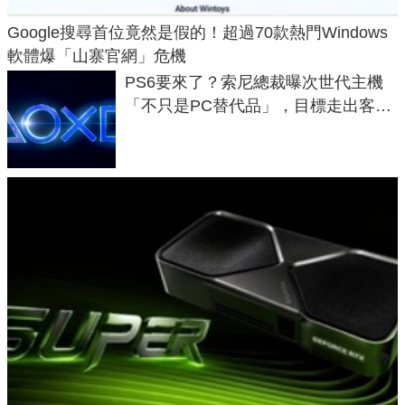
Google搜尋首位竟然是假的！超過70款熱門Windows
軟體爆「山寨官網」危機
PS6要來了？索尼總裁曝次世代主機
「不只是PC替代品」，目標走出客
廳、進軍電競桌面