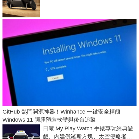
延長 1.5 倍
GitHub 熱門開源神器！Winhance 一鍵安全精簡
Windows 11 臃腫預裝軟體與後台追蹤
日廠 My Play Watch 手錶專玩經典遊
戲、內建俄羅斯方塊、太空侵略者，