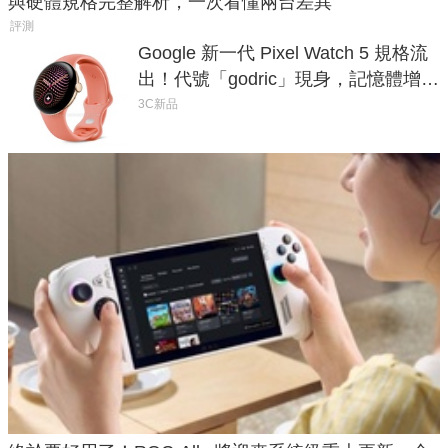
與硬體規格完整解析，一次看懂兩台差異
評測
Google 新一代 Pixel Watch 5 規格流
出！代號「godric」現身，記憶體增強
鎖定 AI 應用
3C新品