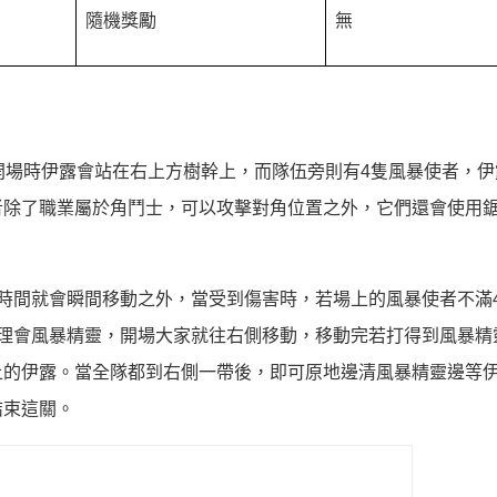
隨機獎勵
無
開場時伊露會站在右上方樹幹上，而隊伍旁則有4隻風暴使者，伊
者除了職業屬於角鬥士，可以攻擊對角位置之外，它們還會使用
時間就會瞬間移動之外，當受到傷害時，若場上的風暴使者不滿
理會風暴精靈，開場大家就往右側移動，移動完若打得到風暴精
上的伊露。當全隊都到右側一帶後，即可原地邊清風暴精靈邊等
結束這關。