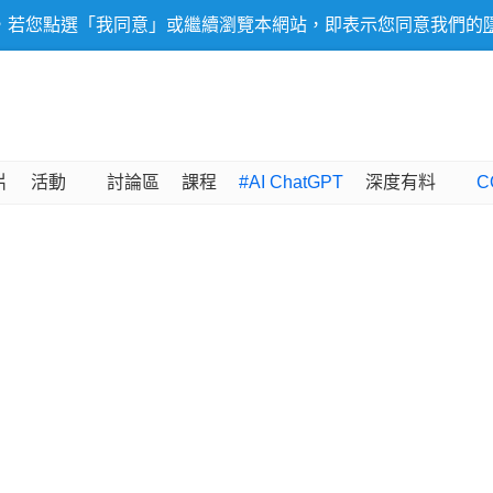
，若您點選「我同意」或繼續瀏覽本網站，即表示您同意我們的
片
活動
討論區
課程
#AI ChatGPT
深度有料
C