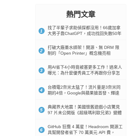
熱門文章
找了半輩子求助偵探都沒用！66歲加拿
1
大男子靠ChatGPT，成功找回失散50年
家人
打破大廠墨水綁架！開源、無 DRM 限
2
制的「Open Printer」概念機亮相
用AI省下4小時竟被塞更多工作！過來人
3
曝光：為什麼優秀員工不再跟你分享怎
麼使用AI
台積電2奈米太猛了！流片量是3奈米同
4
期的4倍，Google與蘋果搶首發、輝達
與AMD排隊等產能
典藏界大地震！美國懷舊遊戲小店驚見
5
97 片未公開版《超級瑪利歐兄弟》變體
任天堂卡帶
GitHub 狂攬 4 萬星！Headroom 開源工
6
具幫開發者省下 70 萬美元 API 費，