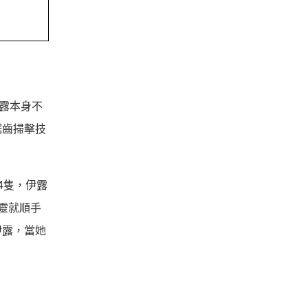
露本身不
鋸齒掃擊技
4隻，伊露
靈就順手
伊露，當她