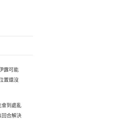
伊露可能
位置還沒
能會到處亂
1回合解決