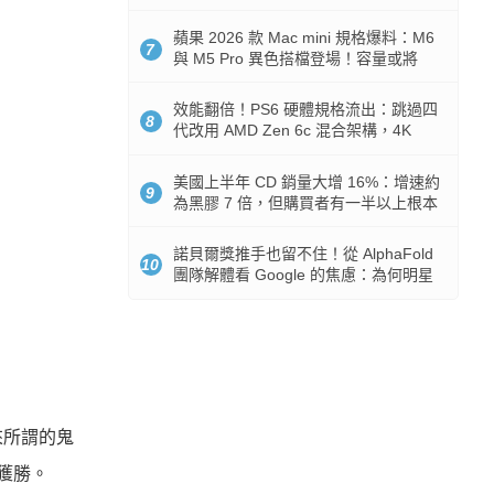
Token 消耗暴降 92%
蘋果 2026 款 Mac mini 規格爆料：M6
7
與 M5 Pro 異色搭檔登場！容量或將
512GB 起跳
效能翻倍！PS6 硬體規格流出：跳過四
8
代改用 AMD Zen 6c 混合架構，4K
120fps 與全光追時代來臨
美國上半年 CD 銷量大增 16%：增速約
9
為黑膠 7 倍，但購買者有一半以上根本
沒有播放器
諾貝爾獎推手也留不住！從 AlphaFold
10
團隊解體看 Google 的焦慮：為何明星
實驗室要為 Gemini 讓路？
來所謂的鬼
獲勝。