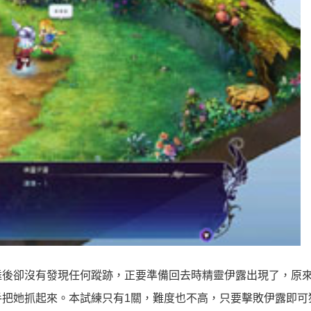
達後卻沒有發現任何蹤跡，正要準備回去時精靈伊露出現了，原
把她抓起來。本試練只有1關，難度也不高，只要擊敗伊露即可