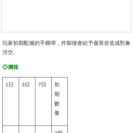
玩家初期配備的手榴彈，炸裂後會給予傷害並造成對象
浮空。
◎價格
1日
3日
7日
初
期
數
量
－
－
－
2個