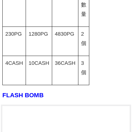
數
量
230PG
1280PG
4830PG
2
個
4CASH
10CASH
36CASH
3
個
FLASH BOMB