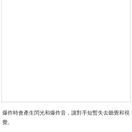
爆炸時會產生閃光和爆炸音，讓對手短暫失去聽覺和視
覺。