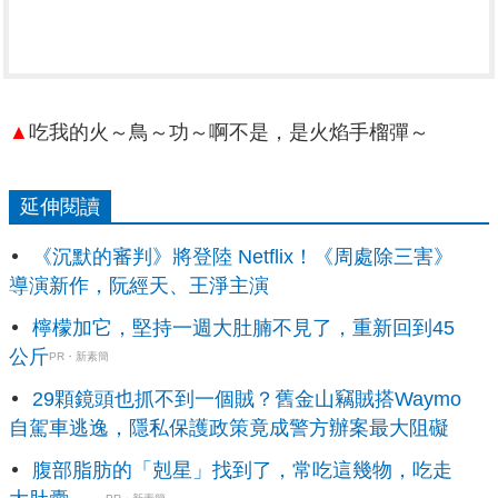
▲
吃我的火～鳥～功～啊不是，是火焰手榴彈～
延伸閱讀
《沉默的審判》將登陸 Netflix！《周處除三害》
導演新作，阮經天、王淨主演
檸檬加它，堅持一週大肚腩不見了，重新回到45
公斤
PR・新素簡
29顆鏡頭也抓不到一個賊？舊金山竊賊搭Waymo
自駕車逃逸，隱私保護政策竟成警方辦案最大阻礙
腹部脂肪的「剋星」找到了，常吃這幾物，吃走