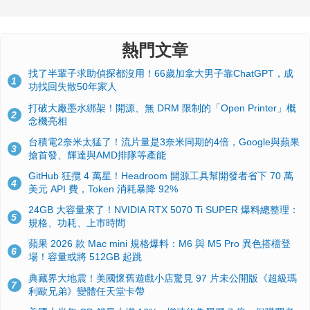
熱門文章
找了半輩子求助偵探都沒用！66歲加拿大男子靠ChatGPT，成
1
功找回失散50年家人
打破大廠墨水綁架！開源、無 DRM 限制的「Open Printer」概
2
念機亮相
台積電2奈米太猛了！流片量是3奈米同期的4倍，Google與蘋果
3
搶首發、輝達與AMD排隊等產能
GitHub 狂攬 4 萬星！Headroom 開源工具幫開發者省下 70 萬
4
美元 API 費，Token 消耗暴降 92%
24GB 大容量來了！NVIDIA RTX 5070 Ti SUPER 爆料總整理：
5
規格、功耗、上市時間
蘋果 2026 款 Mac mini 規格爆料：M6 與 M5 Pro 異色搭檔登
6
場！容量或將 512GB 起跳
典藏界大地震！美國懷舊遊戲小店驚見 97 片未公開版《超級瑪
7
利歐兄弟》變體任天堂卡帶