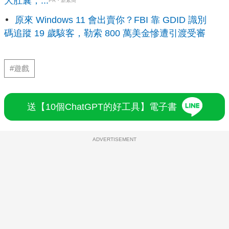
大肚囊，...
PR・新素簡
原來 Windows 11 會出賣你？FBI 靠 GDID 識別
碼追蹤 19 歲駭客，勒索 800 萬美金慘遭引渡受審
#遊戲
送【10個ChatGPT的好工具】電子書
ADVERTISEMENT