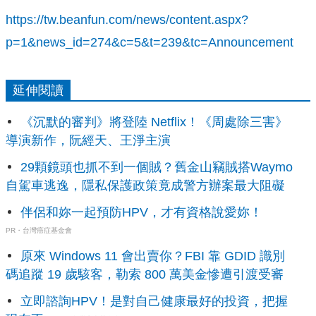
https://tw.beanfun.com/news/content.aspx?
p=1&news_id=274&c=5&t=239&tc=Announcement
延伸閱讀
《沉默的審判》將登陸 Netflix！《周處除三害》
導演新作，阮經天、王淨主演
29顆鏡頭也抓不到一個賊？舊金山竊賊搭Waymo
自駕車逃逸，隱私保護政策竟成警方辦案最大阻礙
伴侶和妳一起預防HPV，才有資格說愛妳！
PR・台灣癌症基金會
原來 Windows 11 會出賣你？FBI 靠 GDID 識別
碼追蹤 19 歲駭客，勒索 800 萬美金慘遭引渡受審
立即諮詢HPV！是對自己健康最好的投資，把握