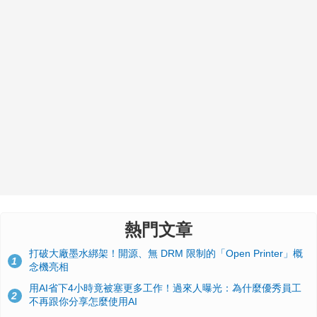
熱門文章
打破大廠墨水綁架！開源、無 DRM 限制的「Open Printer」概
1
念機亮相
用AI省下4小時竟被塞更多工作！過來人曝光：為什麼優秀員工
2
不再跟你分享怎麼使用AI