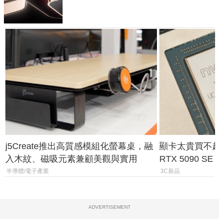
元
j5Create推出高質感模組化螢幕桌，融
顯卡太貴買不起？
入木紋、磁吸元素兼顧美觀與實用
RTX 5090 S
體
半導體/電子產業
3C新品
ADVERTISEMENT