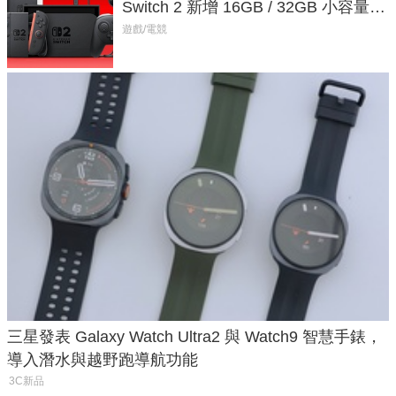
Switch 2 新增 16GB / 32GB 小容量遊
戲卡的選擇
遊戲/電競
三星發表 Galaxy Watch Ultra2 與 Watch9 智慧手錶，
導入潛水與越野跑導航功能
3C新品