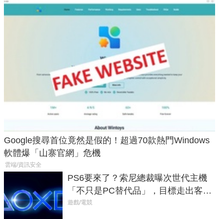
Google搜尋首位竟然是假的！超過70款熱門Windows
軟體爆「山寨官網」危機
雲端/資訊安全
PS6要來了？索尼總裁曝次世代主機
「不只是PC替代品」，目標走出客
廳、進軍電競桌面
遊戲/電競