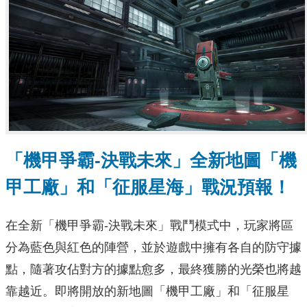
「機甲爭霸-決戰未來」
全新地圖「機
甲工廠」和「征服星海」戰況預報！
在全新「機甲爭霸-決戰未來」戰鬥模式中，玩家將區
分為藍色與紅色的陣營，並於遊戲中擁有各自的防守據
點，隨著攻佔對方的據點愈多，最終獲勝的光榮也將越
靠越近。即將開放的新地圖「機甲工廠」和「征服星