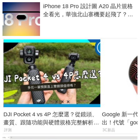
iPhone 18 Pro 設計圖 A20 晶片規格
全看光，華強北山寨機要起飛了？專
家曝山寨機無法復刻兩大關鍵
DJI Pocket 4 vs 4P 怎麼選？從鏡頭、
Google 新一代 
畫質、跟隨功能與硬體規格完整解析，
出！代號「god
一次看懂兩台差異
鎖定 AI 應用
評測
3C新品