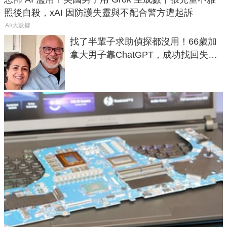
照後自殺，xAI 因防護失靈與不配合警方遭起訴
AI/大數據
找了半輩子求助偵探都沒用！66歲加
拿大男子靠ChatGPT，成功找回失散
50年家人