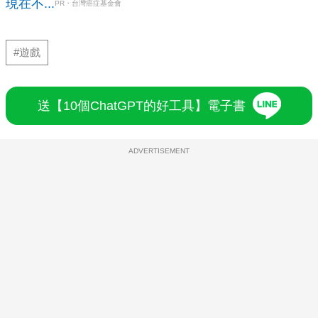
現在不...
PR・台灣癌症基金會
#遊戲
送【10個ChatGPT的好工具】電子書
ADVERTISEMENT