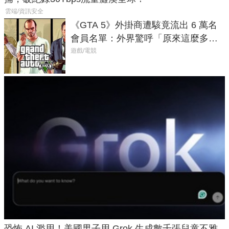
雲端/資訊安全
《GTA 5》外掛商遭駭竟流出 6 萬名
會員名單：外界驚呼「原來這麼多人
在開掛！」
遊戲/電競
恐怖 AI 濫用！美國男子用 Grok 生成數千張兒童不雅