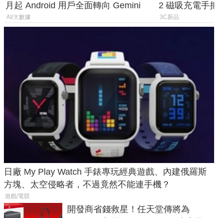
月起 Android 用戶全面轉向 Gemini
2 磁吸充電手把
倍
AI/大數據
3C新品
日廠 My Play Watch 手錶專玩經典遊戲、內建俄羅斯
方塊、太空侵略者，不過竟然不能連手機？
遊戲/電競
開發商省錢救星！任天堂傳將為