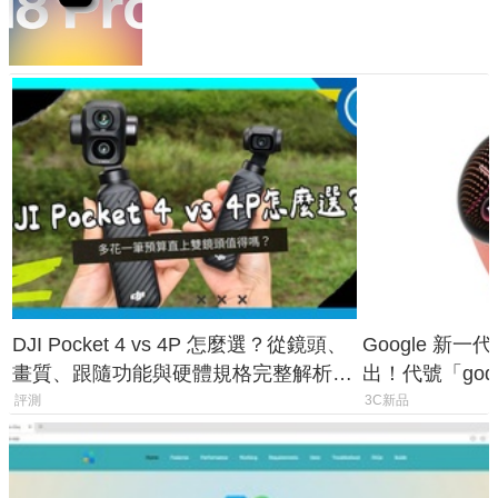
家曝山寨機無法復刻兩大關鍵
DJI Pocket 4 vs 4P 怎麼選？從鏡頭、
Google 新一代 
畫質、跟隨功能與硬體規格完整解析，
出！代號「god
一次看懂兩台差異
鎖定 AI 應用
評測
3C新品