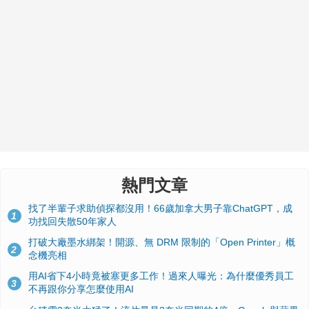
熱門文章
找了半輩子求助偵探都沒用！66歲加拿大男子靠ChatGPT，成
1
功找回失散50年家人
打破大廠墨水綁架！開源、無 DRM 限制的「Open Printer」概
2
念機亮相
用AI省下4小時竟被塞更多工作！過來人曝光：為什麼優秀員工
3
不再跟你分享怎麼使用AI