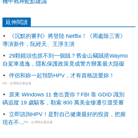
機甲戰神配點建議
延伸閱讀
《沉默的審判》將登陸 Netflix！《周處除三害》
導演新作，阮經天、王淨主演
29顆鏡頭也抓不到一個賊？舊金山竊賊搭Waymo
自駕車逃逸，隱私保護政策竟成警方辦案最大阻礙
伴侶和妳一起預防HPV，才有資格說愛妳！
PR・台灣癌症基金會
原來 Windows 11 會出賣你？FBI 靠 GDID 識別
碼追蹤 19 歲駭客，勒索 800 萬美金慘遭引渡受審
立即諮詢HPV！是對自己健康最好的投資，把握
現在不...
PR・台灣癌症基金會