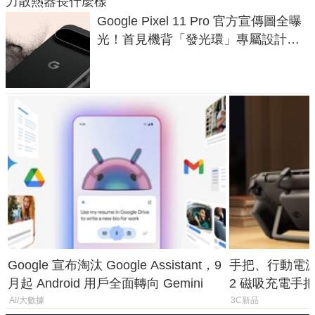
力散熱器長什麼樣
Google Pixel 11 Pro 官方宣傳圖全曝
光！首見機背「發光環」專屬設計、
120 倍變焦挑戰攝影極限
Google 宣布淘汰 Google Assistant，9
手把、行動電源合體
月起 Android 用戶全面轉向 Gemini
2 磁吸充電手把
倍
AI/大數據
3C新品