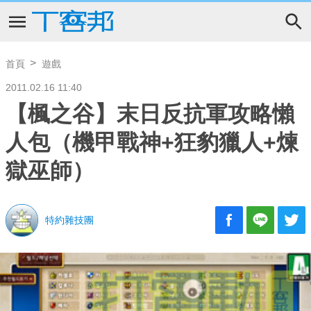
首頁
遊戲
2011.02.16 11:40
【楓之谷】末日反抗軍攻略懶
人包（機甲戰神+狂豹獵人+煉
獄巫師）
特約雜技團