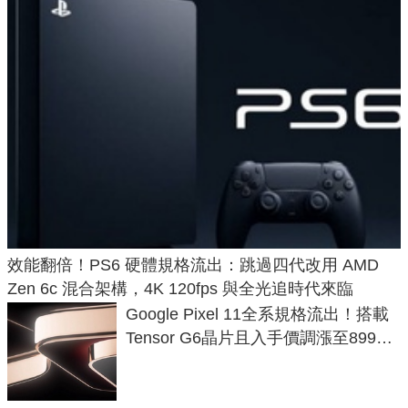
效能翻倍！PS6 硬體規格流出：跳過四代改用 AMD
Zen 6c 混合架構，4K 120fps 與全光追時代來臨
Google Pixel 11全系規格流出！搭載
Tensor G6晶片且入手價調漲至899美
元