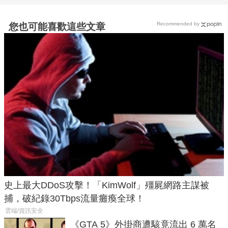
Recommended by
您也可能喜歡這些文章
史上最大DDoS攻擊！「KimWolf」殭屍網路主謀被
捕，破紀錄30Tbps流量癱瘓全球！
雲端/資訊安全
《GTA 5》外掛商遭駭竟流出 6 萬名