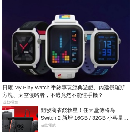
日廠 My Play Watch 手錶專玩經典遊戲、內建俄羅斯
方塊、太空侵略者，不過竟然不能連手機？
遊戲/電競
開發商省錢救星！任天堂傳將為
Switch 2 新增 16GB / 32GB 小容量遊
戲卡的選擇
遊戲/電競