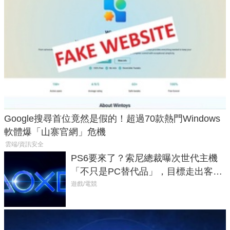
Google搜尋首位竟然是假的！超過70款熱門Windows
軟體爆「山寨官網」危機
雲端/資訊安全
PS6要來了？索尼總裁曝次世代主機
「不只是PC替代品」，目標走出客
廳、進軍電競桌面
遊戲/電競