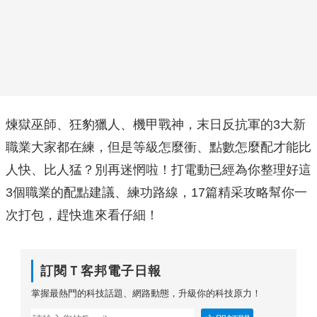
煉獄巫師、狂豹獵人、機甲戰神，末日反抗軍的3大新
職業大家都在練，但是等級怎麼衝、點數怎麼配才能比
人快、比人猛？別再迷惘啦！打電動已經為你整理好這
3個職業的配點建議、練功路線，17篇精采攻略幫你一
次打包，趕快進來看仔細！
訂閱Ｔ客邦電子日報
掌握最熱門的科技話題、網路動態，升級你的科技原力！