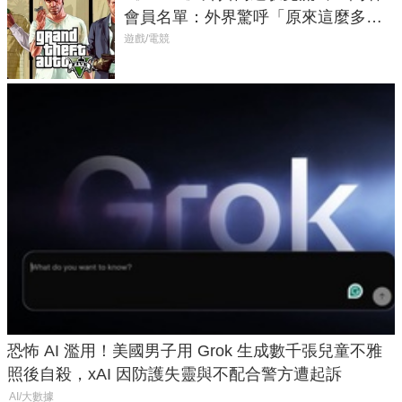
會員名單：外界驚呼「原來這麼多人
在開掛！」
遊戲/電競
恐怖 AI 濫用！美國男子用 Grok 生成數千張兒童不雅
照後自殺，xAI 因防護失靈與不配合警方遭起訴
AI/大數據