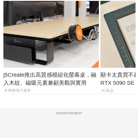
j5Create推出高質感模組化螢幕桌，融
顯卡太貴買不起？
入木紋、磁吸元素兼顧美觀與實用
RTX 5090 S
體
半導體/電子產業
3C新品
ADVERTISEMENT