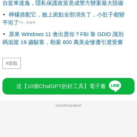
自駕車逃逸，隱私保護政策竟成警方辦案最大阻礙
檸檬搭配它，臉上斑點全部消失了，小肚子都變
平坦了
PR・新素簡
原來 Windows 11 會出賣你？FBI 靠 GDID 識別
碼追蹤 19 歲駭客，勒索 800 萬美金慘遭引渡受審
#遊戲
送【10個ChatGPT的好工具】電子書
ADVERTISEMENT