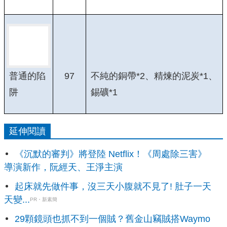
97
不純的銅帶*2、精煉的泥炭*1、
普通的陷
錫礦*1
阱
延伸閱讀
《沉默的審判》將登陸 Netflix！《周處除三害》
導演新作，阮經天、王淨主演
起床就先做件事，沒三天小腹就不見了! 肚子一天
天變...
PR・新素簡
29顆鏡頭也抓不到一個賊？舊金山竊賊搭Waymo