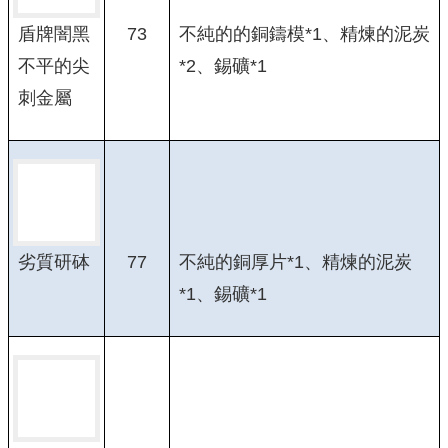
73
不純的的銅鑄模*1、精煉的泥炭
盾牌闇黑
*2、錫礦*1
不平的尖
刺金屬
77
不純的銅厚片*1、精煉的泥炭
劣質研砵
*1、錫礦*1