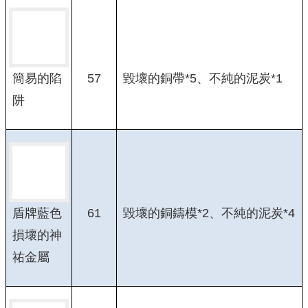
57
毀壞的銅帶*5、不純的泥炭*1
簡易的陷
阱
61
毀壞的銅鑄模*2、不純的泥炭*4
盾牌藍色
損壞的神
祐金屬