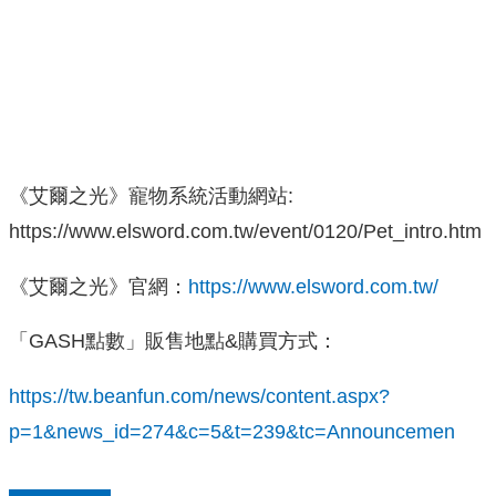
《艾爾之光》寵物系統活動網站:
https://www.elsword.com.tw/event/0120/Pet_intro.htm
《艾爾之光》官網：
https://www.elsword.com.tw/
「GASH點數」販售地點&購買方式：
https://tw.beanfun.com/news/content.aspx?
p=1&news_id=274&c=5&t=239&tc=Announcemen