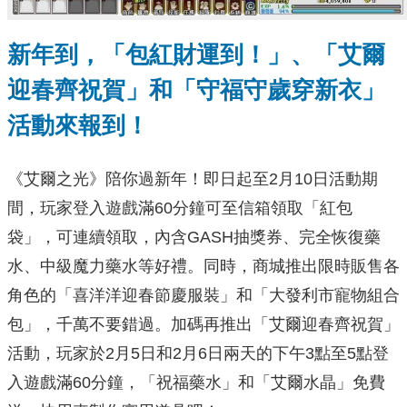
新年到，
「包紅財運到！」、「艾爾
迎春齊祝賀」和「守福守歲穿新衣」
活動來報到！
《艾爾之光》陪你過新年！即日起至2月10日活動期
間，玩家登入遊戲滿60分鐘可至信箱領取「紅包
袋」，可連續領取，內含GASH抽獎券、完全恢復藥
水、中級魔力藥水等好禮。同時，商城推出限時販售各
角色的「喜洋洋迎春節慶服裝」和「大發利市寵物組合
包」，千萬不要錯過。加碼再推出「艾爾迎春齊祝賀」
活動，玩家於2月5日和2月6日兩天的下午3點至5點登
入遊戲滿60分鐘，「祝福藥水」和「艾爾水晶」免費