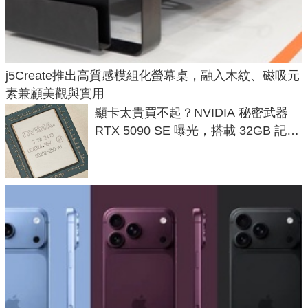
j5Create推出高質感模組化螢幕桌，融入木紋、磁吸元
素兼顧美觀與實用
顯卡太貴買不起？NVIDIA 秘密武器
RTX 5090 SE 曝光，搭載 32GB 記憶
體