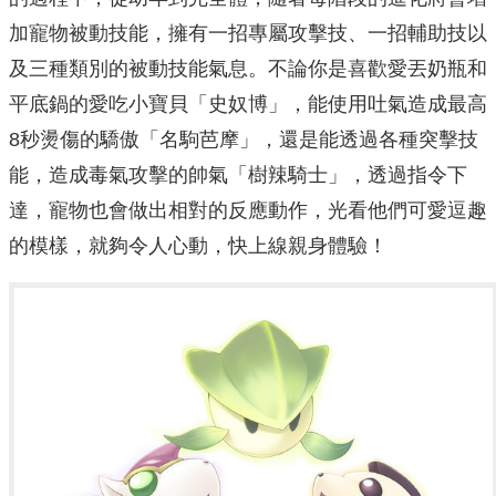
加寵物被動技能，擁有一招專屬攻擊技、一招輔助技以
及三種類別的被動技能氣息。不論你是喜歡愛丟奶瓶和
平底鍋的愛吃小寶貝「史奴博」，能使用吐氣造成最高
8秒燙傷的驕傲「名駒芭摩」，還是能透過各種突擊技
能，造成毒氣攻擊的帥氣「樹辣騎士」，透過指令下
達，寵物也會做出相對的反應動作，光看他們可愛逗趣
的模樣，就夠令人心動，快上線親身體驗！