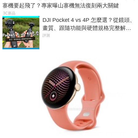
寨機要起飛了？專家曝山寨機無法復刻兩大關鍵
3C新品
DJI Pocket 4 vs 4P 怎麼選？從鏡頭、
畫質、跟隨功能與硬體規格完整解
析，一次看懂兩台差異
評測