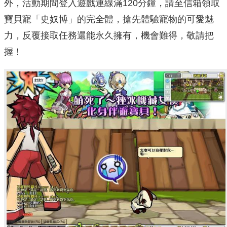
外，活動期間登入遊戲連線滿120分鐘，請至信箱領取
寶貝寵「史奴博」的完全體，搶先體驗寵物的可愛魅
力，反覆接取任務還能永久擁有，機會難得，敬請把
握！