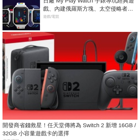
日廠 My Play Watch 手錶專玩經典遊
戲、內建俄羅斯方塊、太空侵略者，
不過竟然不能連手機？
遊戲/電競
開發商省錢救星！任天堂傳將為 Switch 2 新增 16GB /
32GB 小容量遊戲卡的選擇