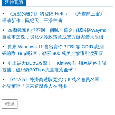
延伸閱讀
《沉默的審判》將登陸 Netflix！《周處除三害》
導演新作，阮經天、王淨主演
29顆鏡頭也抓不到一個賊？舊金山竊賊搭Waymo
自駕車逃逸，隱私保護政策竟成警方辦案最大阻礙
原來 Windows 11 會出賣你？FBI 靠 GDID 識別
碼追蹤 19 歲駭客，勒索 800 萬美金慘遭引渡受審
史上最大DDoS攻擊！「KimWolf」殭屍網路主謀
被捕，破紀錄30Tbps流量癱瘓全球！
《GTA 5》外掛商遭駭竟流出 6 萬名會員名單：
外界驚呼「原來這麼多人在開掛！」
#遊戲