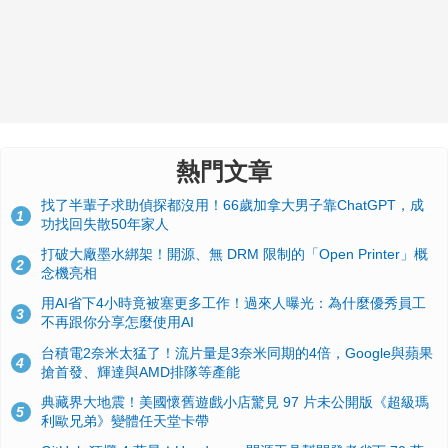
熱門文章
找了半輩子求助偵探都沒用！66歲加拿大男子靠ChatGPT，成
1
功找回失散50年家人
打破大廠墨水綁架！開源、無 DRM 限制的「Open Printer」概
2
念機亮相
用AI省下4小時竟被塞更多工作！過來人曝光：為什麼優秀員工
3
不再跟你分享怎麼使用AI
台積電2奈米太猛了！流片量是3奈米同期的4倍，Google與蘋果
4
搶首發、輝達與AMD排隊等產能
典藏界大地震！美國懷舊遊戲小店驚見 97 片未公開版《超級瑪
5
利歐兄弟》變體任天堂卡帶