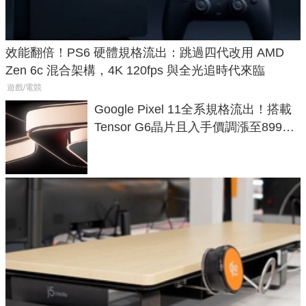
效能翻倍！PS6 硬體規格流出：跳過四代改用 AMD
Zen 6c 混合架構，4K 120fps 與全光追時代來臨
遊戲/電競
Google Pixel 11全系規格流出！搭載
Tensor G6晶片且入手價調漲至899美
元