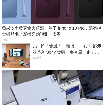
蘋果秋季發表會大預測！除了 iPhone 18 Pro，還有摺
疊機登場？新機亮點預測一次看
趨勢
Dell 推「會議室一體機」！43 吋顯示
器整合 Sony 鏡頭、麥克風、喇叭，
一條 USB-C 就能開會
3C新品