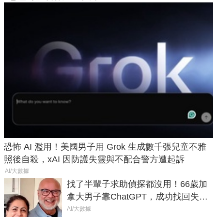
恐怖 AI 濫用！美國男子用 Grok 生成數千張兒童不雅
照後自殺，xAI 因防護失靈與不配合警方遭起訴
AI/大數據
找了半輩子求助偵探都沒用！66歲加
拿大男子靠ChatGPT，成功找回失散
50年家人
AI/大數據