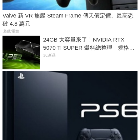
Valve 新 VR 旗艦 Steam Frame 傳天價定價、最高恐
破 4.8 萬元
遊戲/電競
24GB 大容量來了！NVIDIA RTX
5070 Ti SUPER 爆料總整理：規格、
功耗、上市時間
3C新品