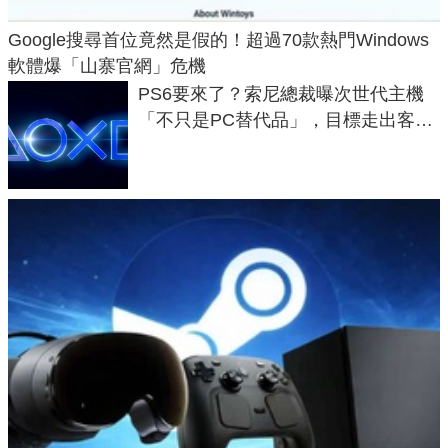
Google搜尋首位竟然是假的！超過70款熱門Windows
軟體爆「山寨官網」危機
PS6要來了？索尼總裁曝次世代主機
「不只是PC替代品」，目標走出客
廳、進軍電競桌面