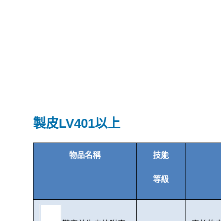
製皮LV401以上
物品名稱
技能
等級