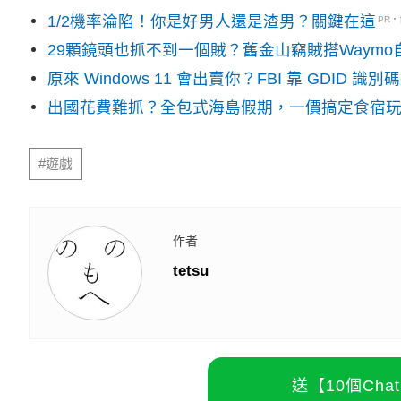
1/2機率淪陷！你是好男人還是渣男？關鍵在這
PR
29顆鏡頭也抓不到一個賊？舊金山竊賊搭Waym
原來 Windows 11 會出賣你？FBI 靠 GDID 
出國花費難抓？全包式海島假期，一價搞定食宿
#遊戲
作者
tetsu
送【10個Ch