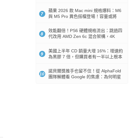
Token 消耗暴降 92%
蘋果 2026 款 Mac mini 規格爆料：M6
7
與 M5 Pro 異色搭檔登場！容量或將
512GB 起跳
效能翻倍！PS6 硬體規格流出：跳過四
8
代改用 AMD Zen 6c 混合架構，4K
120fps 與全光追時代來臨
美國上半年 CD 銷量大增 16%：增速約
9
為黑膠 7 倍，但購買者有一半以上根本
沒有播放器
諾貝爾獎推手也留不住！從 AlphaFold
10
團隊解體看 Google 的焦慮：為何明星
實驗室要為 Gemini 讓路？