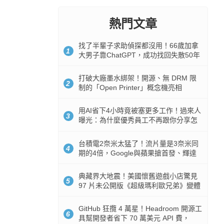
熱門文章
找了半輩子求助偵探都沒用！66歲加拿
1
大男子靠ChatGPT，成功找回失散50年
家人
打破大廠墨水綁架！開源、無 DRM 限
2
制的「Open Printer」概念機亮相
用AI省下4小時竟被塞更多工作！過來人
3
曝光：為什麼優秀員工不再跟你分享怎
麼使用AI
台積電2奈米太猛了！流片量是3奈米同
4
期的4倍，Google與蘋果搶首發、輝達
與AMD排隊等產能
典藏界大地震！美國懷舊遊戲小店驚見
5
97 片未公開版《超級瑪利歐兄弟》變體
任天堂卡帶
GitHub 狂攬 4 萬星！Headroom 開源工
6
具幫開發者省下 70 萬美元 API 費，