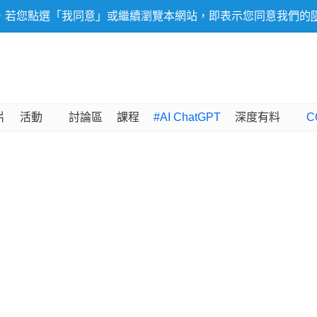
，若您點選「我同意」或繼續瀏覽本網站，即表示您同意我們的
片
活動
討論區
課程
#AI ChatGPT
深度有料
C