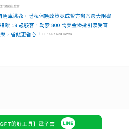
・台灣癌症基金會
o自駕車逃逸，隱私保護政策竟成警方辦案最大阻礙
識別碼追蹤 19 歲駭客，勒索 800 萬美金慘遭引渡受審
玩樂，省錢更省心！
PR・Club Med Taiwan
atGPT的好工具】電子書