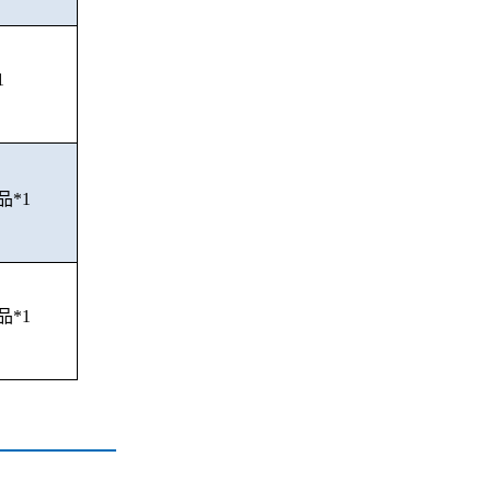
1
品*1
品*1