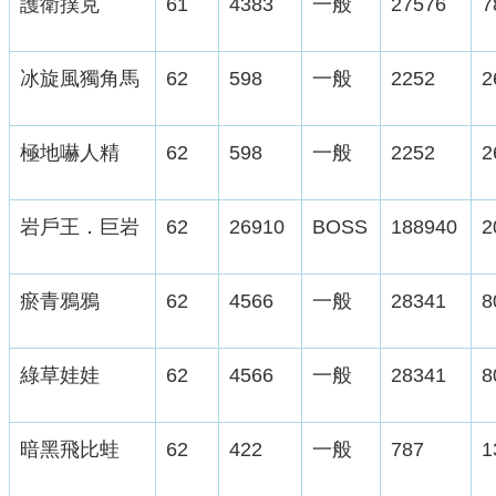
護衛撲克
61
4383
一般
27576
7
冰旋風獨角馬
62
598
一般
2252
2
極地嚇人精
62
598
一般
2252
2
岩戶王．巨岩
62
26910
BOSS
188940
2
瘀青鴉鴉
62
4566
一般
28341
8
綠草娃娃
62
4566
一般
28341
8
暗黑飛比蛙
62
422
一般
787
1