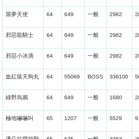
噩夢天使
64
649
一般
2982
2
邪惡龍騎士
64
649
一般
2982
2
邪惡小冰滴
64
649
一般
2982
2
血紅猿天狗丸
64
55069
BOSS
336100
5
綠野烏鴉
64
649
一般
1680
2
極地嚇嚇叫
65
1207
一般
5529
9
潘朵拉寶箱獸
65
675
一般
3363
2