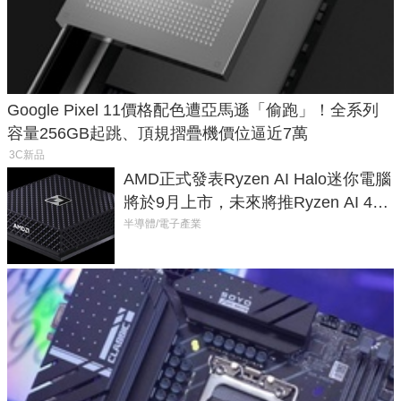
Google Pixel 11價格配色遭亞馬遜「偷跑」！全系列
容量256GB起跳、頂規摺疊機價位逼近7萬
3C新品
AMD正式發表Ryzen AI Halo迷你電腦
將於9月上市，未來將推Ryzen AI 400
Max系列處理器與對應升級版
半導體/電子產業