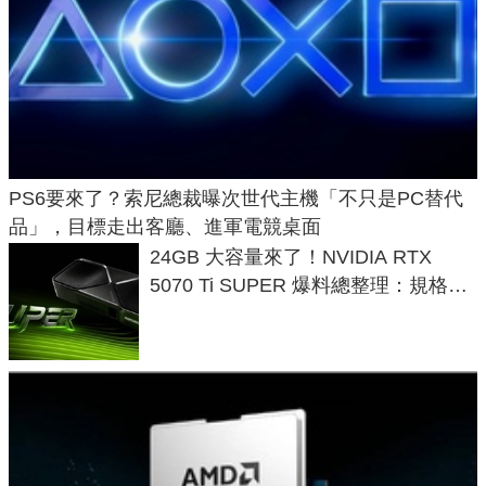
PS6要來了？索尼總裁曝次世代主機「不只是PC替代
品」，目標走出客廳、進軍電競桌面
24GB 大容量來了！NVIDIA RTX
5070 Ti SUPER 爆料總整理：規格、
功耗、上市時間