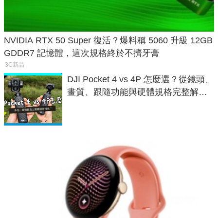
NVIDIA RTX 50 Super 復活？爆料稱 5060 升級 12GB
GDDR7 記憶體，這次規格終於不擠牙膏
3C新品
DJI Pocket 4 vs 4P 怎麼選？從鏡頭、
畫質、跟隨功能與硬體規格完整解
析，一次看懂兩台差異