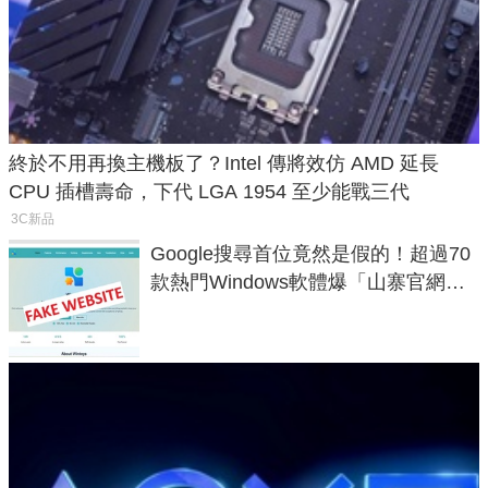
終於不用再換主機板了？Intel 傳將效仿 AMD 延長
CPU 插槽壽命，下代 LGA 1954 至少能戰三代
3C新品
Google搜尋首位竟然是假的！超過70
款熱門Windows軟體爆「山寨官網」
危機