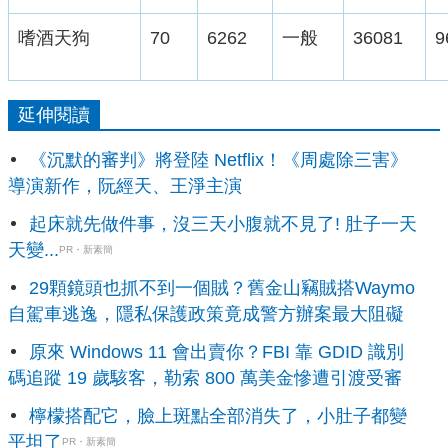
嗜酒天狗
70
6262
一般
36081
9
延伸閱讀
《沉默的審判》將登陸 Netflix！《周處除三害》
導演新作，阮經天、王淨主演
起床就先做件事，沒三天小腹就不見了! 肚子一天
天變...
PR・新素簡
29顆鏡頭也抓不到一個賊？舊金山竊賊搭Waymo
自駕車逃逸，隱私保護政策竟成警方辦案最大阻礙
原來 Windows 11 會出賣你？FBI 靠 GDID 識別
碼追蹤 19 歲駭客，勒索 800 萬美金慘遭引渡受審
檸檬搭配它，臉上斑點全部消失了，小肚子都變
平坦了
PR・新素簡