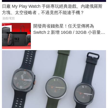
日廠 My Play Watch 手錶專玩經典遊戲、內建俄羅斯
方塊、太空侵略者，不過竟然不能連手機？
遊戲/電競
開發商省錢救星！任天堂傳將為
Switch 2 新增 16GB / 32GB 小容量遊
戲卡的選擇