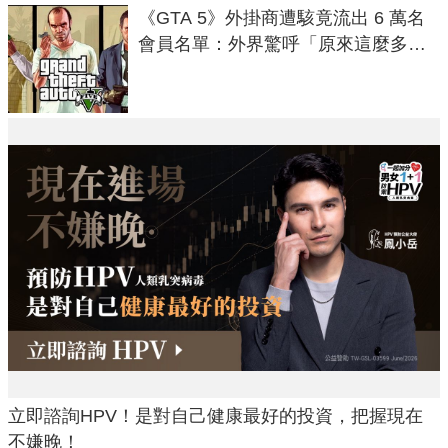
《GTA 5》外掛商遭駭竟流出 6 萬名
會員名單：外界驚呼「原來這麼多人
在開掛！」
立即諮詢HPV！是對自己健康最好的投資，把握現在
不嫌晚！