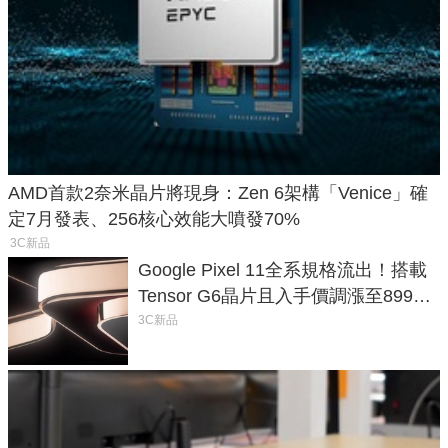
AMD首款2奈米晶片將現身：Zen 6架構「Venice」確
定7月發表、256核心效能大噴發70%
3C新品
Google Pixel 11全系規格流出！搭載
Tensor G6晶片且入手價調漲至899美
元
3C新品