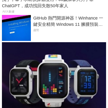
ChatGPT，成功找回失散50年家人
AI/大數據
GitHub 熱門開源神器！Winhance 一
鍵安全精簡 Windows 11 臃腫預裝軟
體與後台追蹤
趨勢