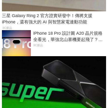
三星 Galaxy Ring 2 官方證實研發中！傳將支援
iPhone，還有強大的 AI 與智慧家電連動功能
3C新品
iPhone 18 Pro 設計圖 A20 晶片規格
全看光，華強北山寨機要起飛了？專
家曝山寨機無法復刻兩大關鍵
3C新品