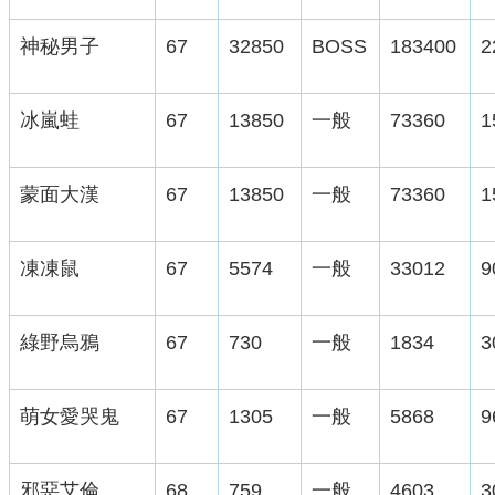
神秘男子
67
32850
BOSS
183400
2
冰嵐蛙
67
13850
一般
73360
1
蒙面大漢
67
13850
一般
73360
1
凍凍鼠
67
5574
一般
33012
9
綠野烏鴉
67
730
一般
1834
3
萌女愛哭鬼
67
1305
一般
5868
9
邪惡艾倫
68
759
一般
4603
3