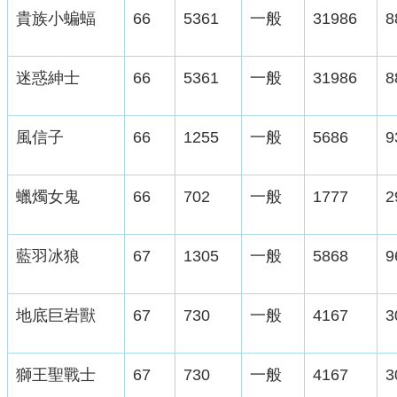
貴族小蝙蝠
66
5361
一般
31986
8
迷惑紳士
66
5361
一般
31986
8
風信子
66
1255
一般
5686
9
蠟燭女鬼
66
702
一般
1777
2
藍羽冰狼
67
1305
一般
5868
9
地底巨岩獸
67
730
一般
4167
3
獅王聖戰士
67
730
一般
4167
3