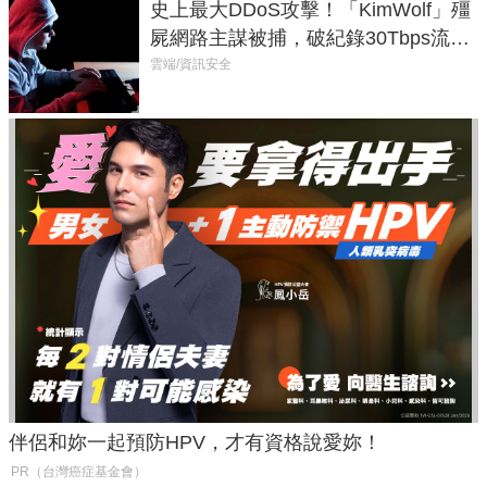
史上最大DDoS攻擊！「KimWolf」殭
屍網路主謀被捕，破紀錄30Tbps流量
癱瘓全球！
雲端/資訊安全
伴侶和妳一起預防HPV，才有資格說愛妳！
PR（台灣癌症基金會）