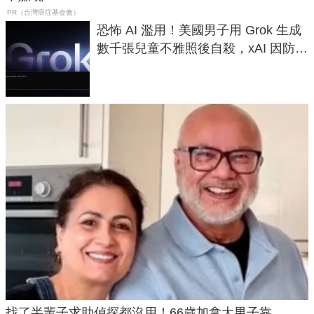
PR（台灣癌症基金會）
恐怖 AI 濫用！美國男子用 Grok 生成
數千張兒童不雅照後自殺，xAI 因防護
失靈與不配合警方遭起訴
找了半輩子求助偵探都沒用！66歲加拿大男子靠