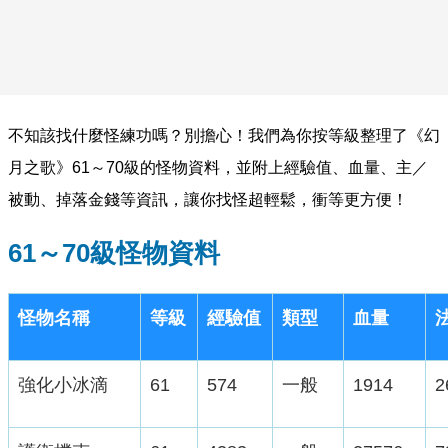
不知該找什麼怪練功嗎？別擔心！我們為你按等級整理了《幻
月之歌》61～70級的怪物資料，並附上經驗值、血量、主／
被動、掉落金錢等資訊，讓你找怪超輕鬆，衝等更方便！
61～70級怪物資料
怪物名稱
等級
經驗值
類型
血量
強化小冰滴
61
574
一般
1914
2