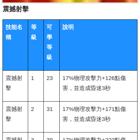
震撼射擊
技能名
等
可
說明
稱
級
學
等
級
震撼射
1
23
17%物理攻擊力+126點傷
擊
害，並造成昏迷3秒
震撼射
2
31
17%物理攻擊力+171點傷
擊
害，並造成昏迷3秒
震撼射
3
39
17%物理攻擊力+222點傷