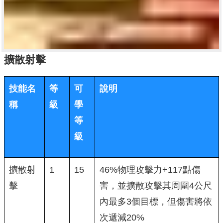
擴散射擊
技能名
等
可
說明
稱
級
學
等
級
擴散射
1
15
46%物理攻擊力+117點傷
擊
害，並擴散攻擊其周圍4公尺
內最多3個目標，但傷害將依
次遞減20%