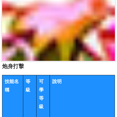
炮身打擊
技能名
等
可
說明
稱
級
學
等
級