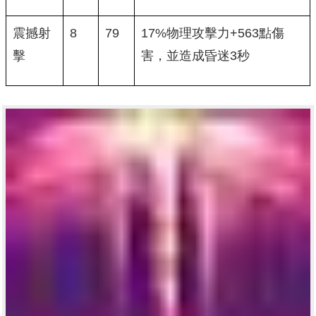
震撼射
8
79
17%物理攻擊力+563點傷
擊
害，並造成昏迷3秒