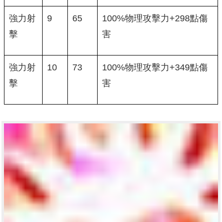
強力射
9
65
100%物理攻擊力+298點傷
擊
害
強力射
10
73
100%物理攻擊力+349點傷
擊
害