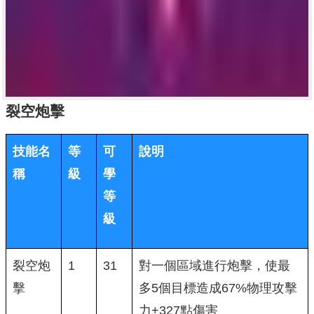
裂空炮擊
技能名
等
可
說明
稱
級
學
等
級
裂空炮
1
31
對一個區域進行炮擊，使最
擊
多5個目標造成67%物理攻擊
力+327點傷害