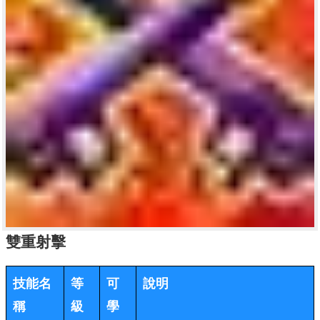
雙重射擊
技能名
等
可
說明
稱
級
學