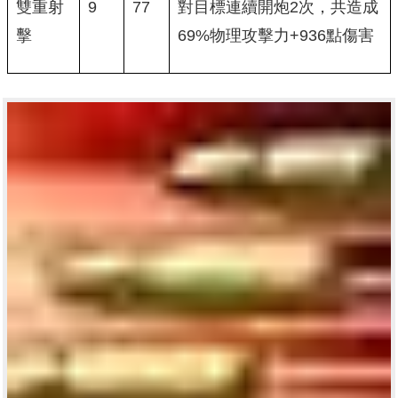
雙重射
9
77
對目標連續開炮2次，共造成
擊
69%物理攻擊力+936點傷害