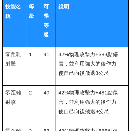
技能名
等
可
說明
稱
級
學
等
級
零距離
1
41
42%物理攻擊力+383點傷
射擊
害，並利用強大的後作力，
使自己向後飛退8公尺
零距離
2
49
42%物理攻擊力+481點傷
射擊
害，並利用強大的後作力，
使自己向後飛退8公尺