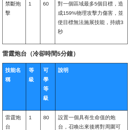
禁斷炮
1
60
對一個區域最多5個目標，造
擊
成159%物理攻擊力傷害，並
使目標無法施展技能，持續3
秒
雷霆炮台（冷卻時間5分鐘）
技能名
等
可
說明
稱
級
學
等
級
雷霆炮
1
80
設置一個具有生命值的炮
台
台，召喚出來後將對周圍可