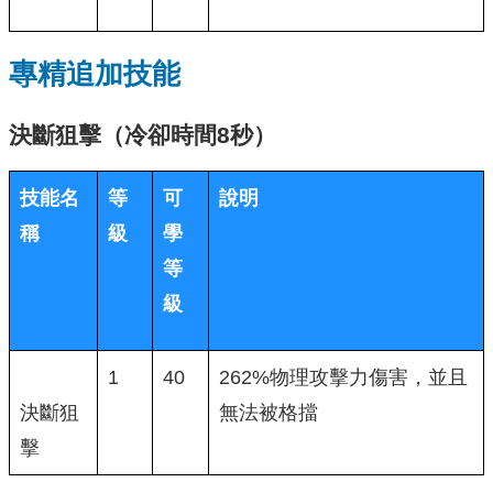
專精追加技能
決斷狙擊（冷卻時間8秒）
技能名
等
可
說明
稱
級
學
等
級
1
40
262%物理攻擊力傷害，並且
決斷狙
無法被格擋
擊