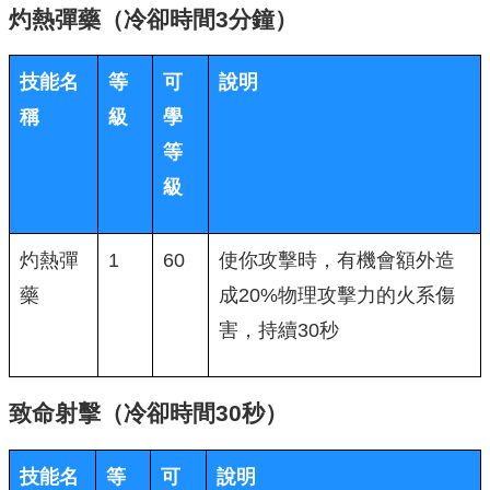
灼熱彈藥（冷卻時間3分鐘）
技能名
等
可
說明
稱
級
學
等
級
灼熱彈
1
60
使你攻擊時，有機會額外造
藥
成20%物理攻擊力的火系傷
害，持續30秒
致命射擊（冷卻時間30秒）
技能名
等
可
說明