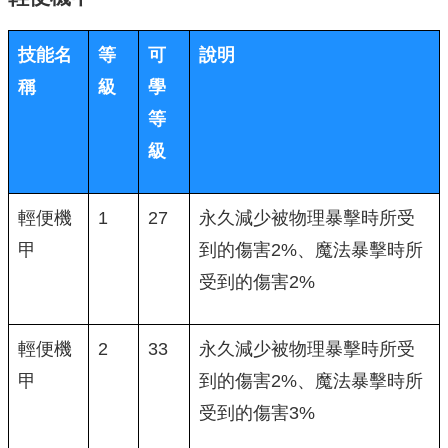
技能名
等
可
說明
稱
級
學
等
級
輕便機
1
27
永久減少被物理暴擊時所受
甲
到的傷害2%、魔法暴擊時所
受到的傷害2%
輕便機
2
33
永久減少被物理暴擊時所受
甲
到的傷害2%、魔法暴擊時所
受到的傷害3%