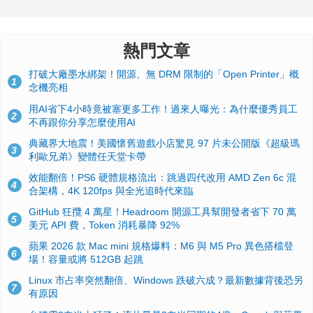
熱門文章
打破大廠墨水綁架！開源、無 DRM 限制的「Open Printer」概
1
念機亮相
用AI省下4小時竟被塞更多工作！過來人曝光：為什麼優秀員工
2
不再跟你分享怎麼使用AI
典藏界大地震！美國懷舊遊戲小店驚見 97 片未公開版《超級瑪
3
利歐兄弟》變體任天堂卡帶
效能翻倍！PS6 硬體規格流出：跳過四代改用 AMD Zen 6c 混
4
合架構，4K 120fps 與全光追時代來臨
GitHub 狂攬 4 萬星！Headroom 開源工具幫開發者省下 70 萬
5
美元 API 費，Token 消耗暴降 92%
蘋果 2026 款 Mac mini 規格爆料：M6 與 M5 Pro 異色搭檔登
6
場！容量或將 512GB 起跳
Linux 市占率突然翻倍、Windows 跌破六成？最新數據背後恐另
7
有原因