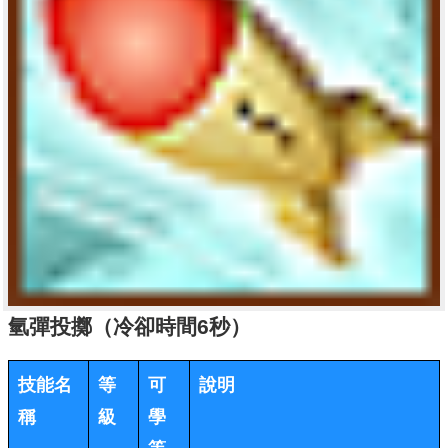
氫彈投擲（冷卻時間6秒）
技能名
等
可
說明
稱
級
學