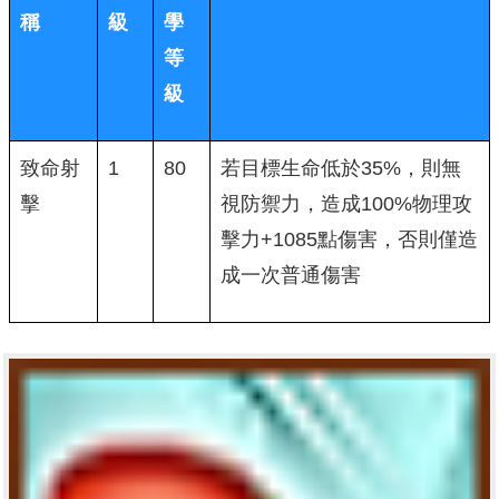
稱
級
學
等
級
致命射
1
80
若目標生命低於35%，則無
擊
視防禦力，造成100%物理攻
擊力+1085點傷害，否則僅造
成一次普通傷害