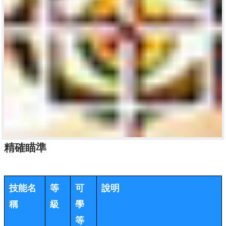
精確瞄準
技能名
等
可
說明
稱
級
學
等