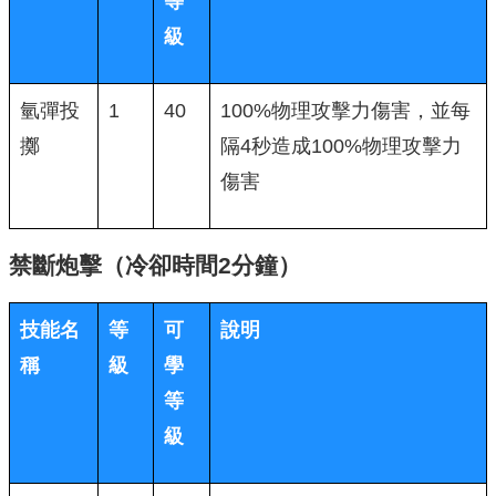
等
級
氫彈投
1
40
100%物理攻擊力傷害，並每
擲
隔4秒造成100%物理攻擊力
傷害
禁斷炮擊（冷卻時間2分鐘）
技能名
等
可
說明
稱
級
學
等
級