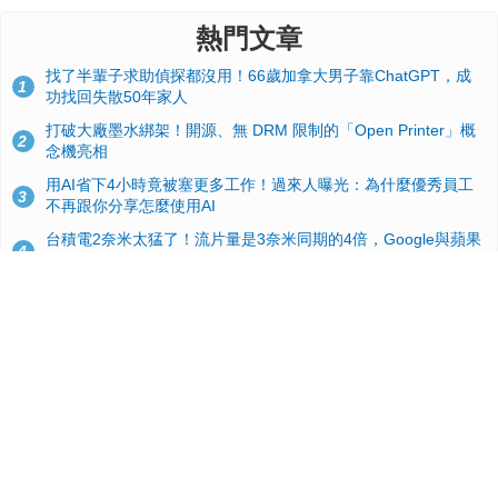
熱門文章
找了半輩子求助偵探都沒用！66歲加拿大男子靠ChatGPT，成
1
功找回失散50年家人
打破大廠墨水綁架！開源、無 DRM 限制的「Open Printer」概
2
念機亮相
用AI省下4小時竟被塞更多工作！過來人曝光：為什麼優秀員工
3
不再跟你分享怎麼使用AI
台積電2奈米太猛了！流片量是3奈米同期的4倍，Google與蘋果
4
搶首發、輝達與AMD排隊等產能
典藏界大地震！美國懷舊遊戲小店驚見 97 片未公開版《超級瑪
5
利歐兄弟》變體任天堂卡帶
GitHub 狂攬 4 萬星！Headroom 開源工具幫開發者省下 70 萬
6
美元 API 費，Token 消耗暴降 92%
蘋果 2026 款 Mac mini 規格爆料：M6 與 M5 Pro 異色搭檔登
7
場！容量或將 512GB 起跳
效能翻倍！PS6 硬體規格流出：跳過四代改用 AMD Zen 6c 混
8
合架構，4K 120fps 與全光追時代來臨