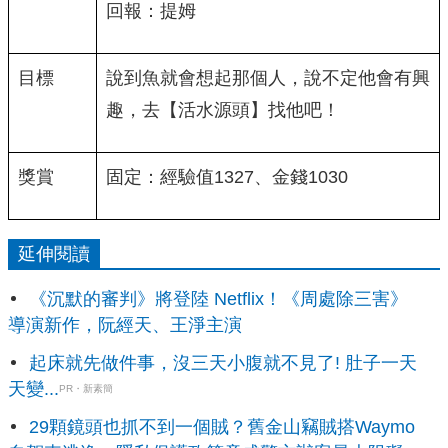
回報：提姆
目標
說到魚就會想起那個人，說不定他會有興
趣，去【活水源頭】找他吧！
獎賞
固定：經驗值1327、金錢1030
延伸閱讀
《沉默的審判》將登陸 Netflix！《周處除三害》
導演新作，阮經天、王淨主演
起床就先做件事，沒三天小腹就不見了! 肚子一天
天變...
PR・新素簡
29顆鏡頭也抓不到一個賊？舊金山竊賊搭Waymo