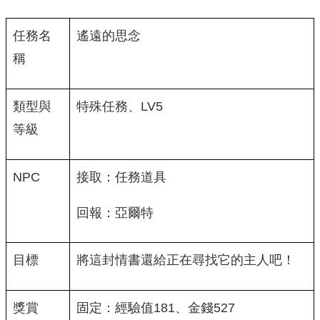
任務名
遙遠的思念
稱
類型與
特殊任務、LV5
等級
NPC
接取：任務道具
回報：亞爾特
目標
將這封情書還給正在尋找它的主人吧！
獎賞
固定：經驗值181、金錢527