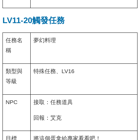
LV11-20觸發任務
任務名
夢幻料理
稱
類型與
特殊任務、LV16
等級
NPC
接取：任務道具
回報：艾克
目標
將這個蛋拿給專家看看吧！