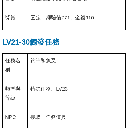
獎賞
固定：經驗值771、金錢910
LV21-30觸發任務
任務名
釣竿和魚叉
稱
類型與
特殊任務、LV23
等級
NPC
接取：任務道具