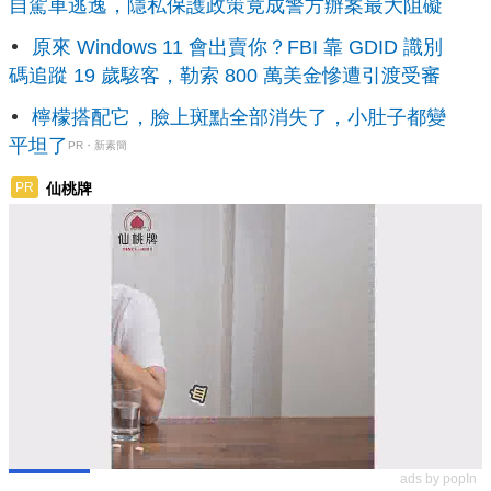
自駕車逃逸，隱私保護政策竟成警方辦案最大阻礙
原來 Windows 11 會出賣你？FBI 靠 GDID 識別
碼追蹤 19 歲駭客，勒索 800 萬美金慘遭引渡受審
檸檬搭配它，臉上斑點全部消失了，小肚子都變
平坦了
PR・新素簡
仙桃牌
PR
ads by popIn