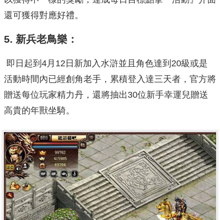
還可獲得對應好禮。
5.
新兵老鳥樂：
即日起到4月12日新加入水滸並且角色達到20級或是
活動時間內已經創角老手，累積登入達三天者，官方將
贈送每位玩家精力丹，還將抽出30位新手幸運兒贈送
高貴的年獸坐騎。