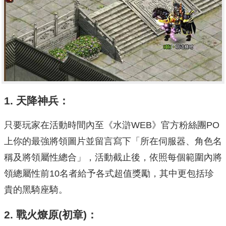
1.
天降神兵
：
只要玩家在活動時間內至《水滸WEB》官方粉絲團PO
上你的最強將領圖片並留言寫下「所在伺服器、角色名
稱及將領屬性總合」，活動截止後，依照每個範圍內將
領總屬性前10名者給予各式超值獎勵，其中更包括珍
貴的黑騎座騎。
2.
戰火燎原(初章)：