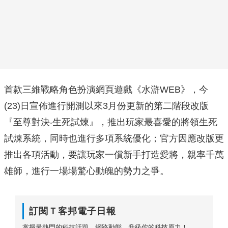
首款三維戰略角色扮演網頁遊戲《水滸WEB》，今
(23)日宣佈進行開測以來3月份更新的第二階段改版
『至尊對決‧生死試煉』，推出玩家最喜愛的將領生死
試煉系統，同時也進行多項系統優化；官方因應改版更
推出各項活動，要讓玩家一償新手打造愛將，親率千萬
雄師，進行一場場驚心動魄的勢力之爭。
訂閱Ｔ客邦電子日報
掌握最熱門的科技話題、網路動態，升級你的科技原力！