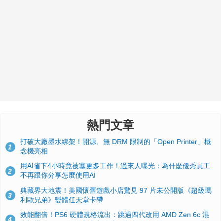
熱門文章
打破大廠墨水綁架！開源、無 DRM 限制的「Open Printer」概
1
念機亮相
用AI省下4小時竟被塞更多工作！過來人曝光：為什麼優秀員工
2
不再跟你分享怎麼使用AI
典藏界大地震！美國懷舊遊戲小店驚見 97 片未公開版《超級瑪
3
利歐兄弟》變體任天堂卡帶
效能翻倍！PS6 硬體規格流出：跳過四代改用 AMD Zen 6c 混
4