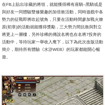
在FB上貼出珍藏的將領，就能獲得稀有座騎–黑騎或是
與好友一同體驗雙修樂趣的加倍衝活動，同時遊戲中各
勢力的征戰即將吹起號角，只要在活動時間參加戰火燎
原(初章)的活動就能獲得獎勵，三大勢力間抗衡與對立
將更上一層樓，另外珍稀的傳說名將也在名將7投奔的
活動中，等待玩家一舉收入麾下，以下為此次改版活動
簡介，期待所有體驗《水滸WEB》的玩家都能開心暢
遊。