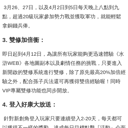
3月26、27日，以及4月2日到5日每天晚上八點到九
點，超過20級玩家參加勢力戰並獲取軍功，就能輕鬆
拿銅錢兵俸。
3.
雙修加倍衝：
即日起到4月12日，為讓所有玩家能夠更迅速體驗《水
滸WEB》各地圖副本以及劇情任務的挑戰，只要進入
新開啟的雙修系統進行雙修，除了原先最高20%加倍經
驗之外，配合孫子兵法還可再獲得雙倍經驗喔！同時
VIP專屬雙修功能也同步開放。
4.
登入好康大放送：
針對新創角登入玩家只要連續登入2-20天，每天都可
以獲得不一樣的獎勵，達成每日目標點擊『活動』介面