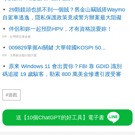
29顆鏡頭也抓不到一個賊？舊金山竊賊搭Waymo
自駕車逃逸，隱私保護政策竟成警方辦案最大阻礙
伴侶和妳一起預防HPV，才有資格說愛妳！
PR・台灣癌症基金會
009829掌握AI關鍵 大華韓國KOSPI 50...
PR・大華銀全能行銷方案
原來 Windows 11 會出賣你？FBI 靠 GDID 識別
碼追蹤 19 歲駭客，勒索 800 萬美金慘遭引渡受審
#遊戲
送【10個ChatGPT的好工具】電子書