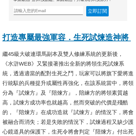
立即訂閱
打造專屬最強軍容．生死試煉造神將
繼45級大破連環馬副本及雙人修練系統的更新後，
《水滸WEB》又緊接著推出全新的將領生死試煉系
統，透過適當的配對生死之鬥，玩家可以將旗下愛將進
行統馭的兵種提升或屬性再強化，在該系統當中，將領
分為『試煉方』及『陪煉方』，陪練方的將領素質越
高，試煉方成功率也就越高，然而突破的代價是殘酷
的，『陪煉方』在成功造就『試煉方』的情況下，將會
被融合而消失；若是失敗的情況下，試煉過程又缺少護
心鏡道具的保護下，生死令將會判定『陪煉方』付出死