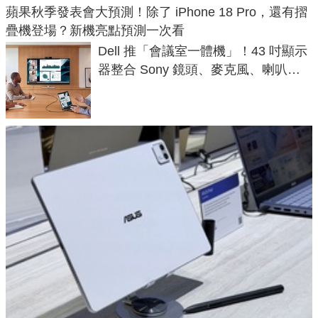
蘋果秋季發表會大預測！除了 iPhone 18 Pro，還有摺
疊機登場？新機亮點預測一次看
Dell 推「會議室一體機」！43 吋顯示
器整合 Sony 鏡頭、麥克風、喇叭，
一條 USB-C 就能開會