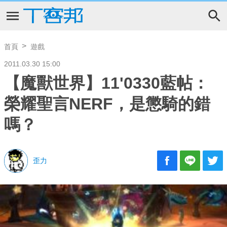
首頁
遊戲
2011.03.30 15:00
【魔獸世界】11'0330藍帖：
榮耀聖言NERF，是懲騎的錯
嗎？
歪力