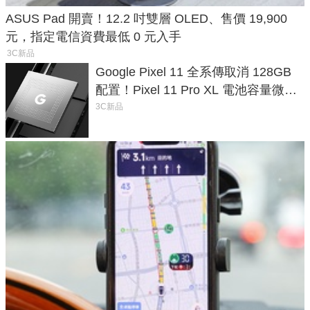
ASUS Pad 開賣！12.2 吋雙層 OLED、售價 19,900
元，指定電信資費最低 0 元入手
3C新品
Google Pixel 11 全系傳取消 128GB
配置！Pixel 11 Pro XL 電池容量微降
1.6%
3C新品