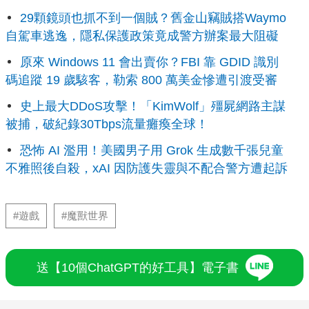
29顆鏡頭也抓不到一個賊？舊金山竊賊搭Waymo
自駕車逃逸，隱私保護政策竟成警方辦案最大阻礙
原來 Windows 11 會出賣你？FBI 靠 GDID 識別
碼追蹤 19 歲駭客，勒索 800 萬美金慘遭引渡受審
史上最大DDoS攻擊！「KimWolf」殭屍網路主謀
被捕，破紀錄30Tbps流量癱瘓全球！
恐怖 AI 濫用！美國男子用 Grok 生成數千張兒童
不雅照後自殺，xAI 因防護失靈與不配合警方遭起訴
#遊戲
#魔獸世界
送【10個ChatGPT的好工具】電子書