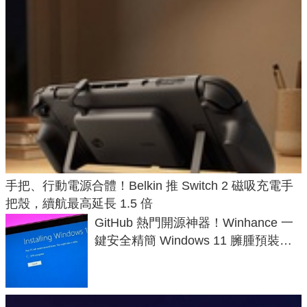
手把、行動電源合體！Belkin 推 Switch 2 磁吸充電手
把殼，續航最高延長 1.5 倍
GitHub 熱門開源神器！Winhance 一
鍵安全精簡 Windows 11 臃腫預裝軟
體與後台追蹤