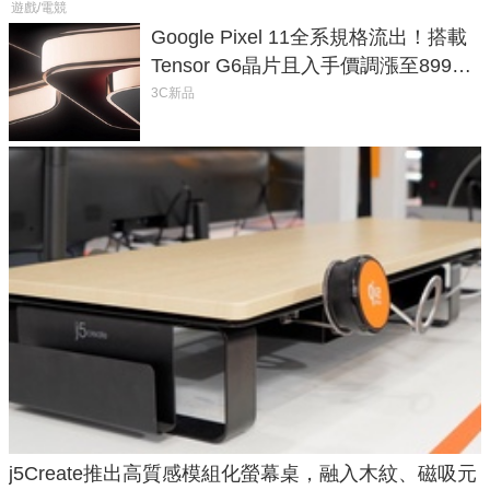
遊戲/電競
Google Pixel 11全系規格流出！搭載
Tensor G6晶片且入手價調漲至899美
元
3C新品
j5Create推出高質感模組化螢幕桌，融入木紋、磁吸元