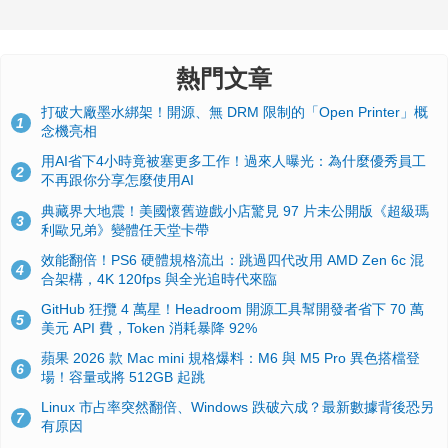
熱門文章
打破大廠墨水綁架！開源、無 DRM 限制的「Open Printer」概
1
念機亮相
用AI省下4小時竟被塞更多工作！過來人曝光：為什麼優秀員工
2
不再跟你分享怎麼使用AI
典藏界大地震！美國懷舊遊戲小店驚見 97 片未公開版《超級瑪
3
利歐兄弟》變體任天堂卡帶
效能翻倍！PS6 硬體規格流出：跳過四代改用 AMD Zen 6c 混
4
合架構，4K 120fps 與全光追時代來臨
GitHub 狂攬 4 萬星！Headroom 開源工具幫開發者省下 70 萬
5
美元 API 費，Token 消耗暴降 92%
蘋果 2026 款 Mac mini 規格爆料：M6 與 M5 Pro 異色搭檔登
6
場！容量或將 512GB 起跳
Linux 市占率突然翻倍、Windows 跌破六成？最新數據背後恐另
7
有原因