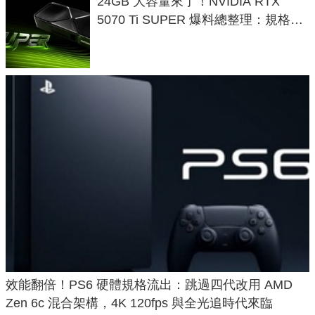
24GB 大容量來了！NVIDIA RTX
5070 Ti SUPER 爆料總整理：規格、
功耗、上市時間
效能翻倍！PS6 硬體規格流出：跳過四代改用 AMD
Zen 6c 混合架構，4K 120fps 與全光追時代來臨