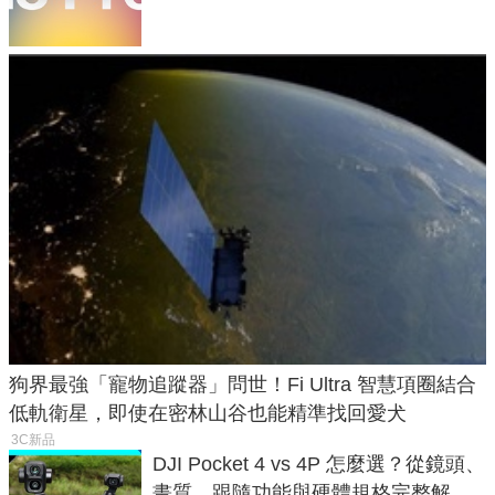
狗界最強「寵物追蹤器」問世！Fi Ultra 智慧項圈結合
低軌衛星，即使在密林山谷也能精準找回愛犬
3C新品
DJI Pocket 4 vs 4P 怎麼選？從鏡頭、
畫質、跟隨功能與硬體規格完整解