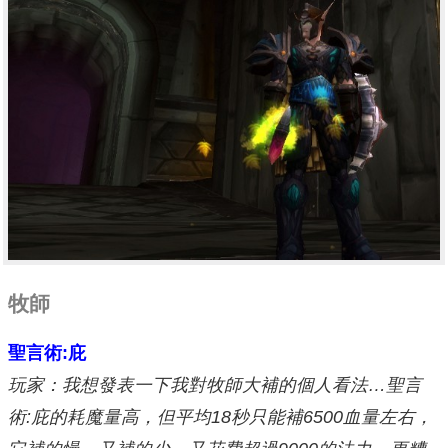
牧師
聖言術:
庇
玩家：我想發表一下我對牧師大補的個人看法…聖言
術:庇的耗魔量高，但平均18秒只能補6500血量左右，