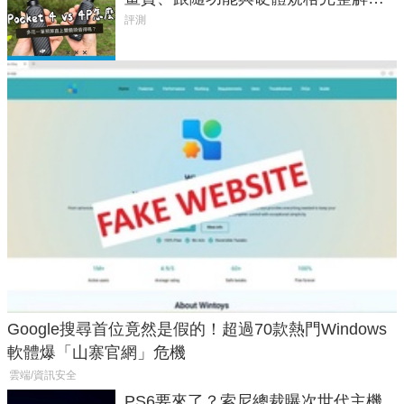
析，一次看懂兩台差異
評測
Google搜尋首位竟然是假的！超過70款熱門Windows
軟體爆「山寨官網」危機
雲端/資訊安全
PS6要來了？索尼總裁曝次世代主機