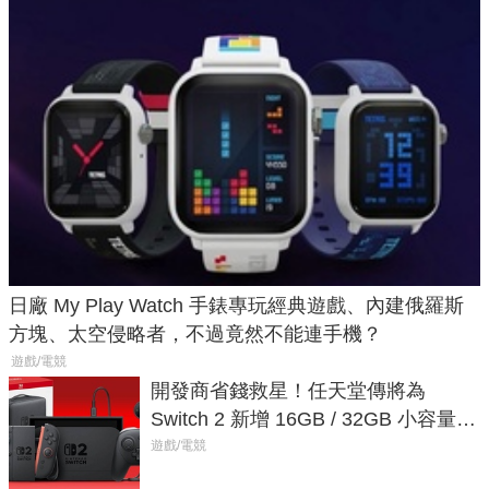
日廠 My Play Watch 手錶專玩經典遊戲、內建俄羅斯
方塊、太空侵略者，不過竟然不能連手機？
遊戲/電競
開發商省錢救星！任天堂傳將為
Switch 2 新增 16GB / 32GB 小容量遊
戲卡的選擇
遊戲/電競