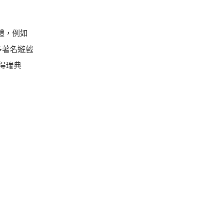
體，例如
眾多著名遊戲
得瑞典