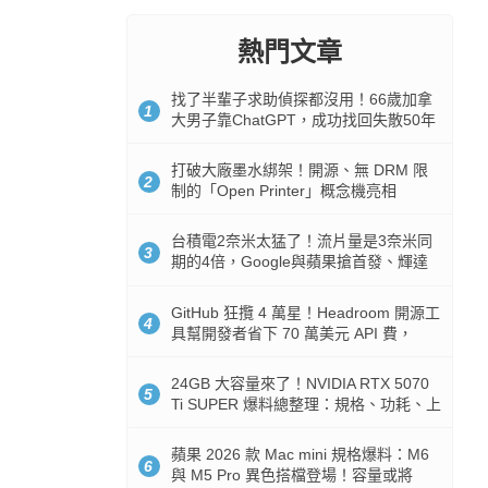
熱門文章
找了半輩子求助偵探都沒用！66歲加拿
1
大男子靠ChatGPT，成功找回失散50年
家人
打破大廠墨水綁架！開源、無 DRM 限
2
制的「Open Printer」概念機亮相
台積電2奈米太猛了！流片量是3奈米同
3
期的4倍，Google與蘋果搶首發、輝達
與AMD排隊等產能
GitHub 狂攬 4 萬星！Headroom 開源工
4
具幫開發者省下 70 萬美元 API 費，
Token 消耗暴降 92%
24GB 大容量來了！NVIDIA RTX 5070
5
Ti SUPER 爆料總整理：規格、功耗、上
市時間
蘋果 2026 款 Mac mini 規格爆料：M6
6
與 M5 Pro 異色搭檔登場！容量或將