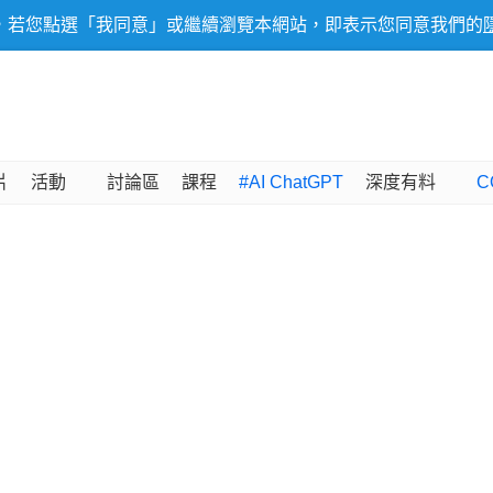
，若您點選「我同意」或繼續瀏覽本網站，即表示您同意我們的
片
活動
討論區
課程
#AI ChatGPT
深度有料
C