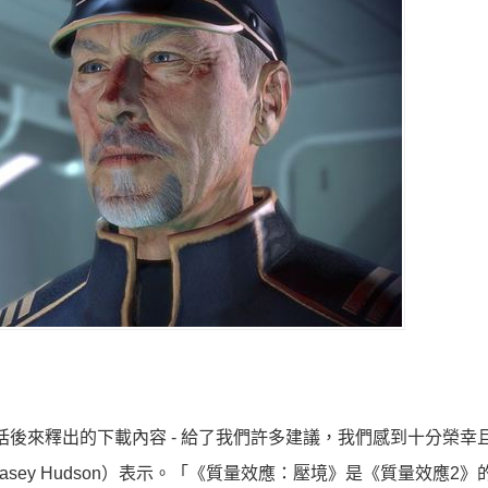
包括後來釋出的下載內容 - 給了我們許多建議，我們感到十分榮幸
ey Hudson）表示。「《質量效應：壓境》是《質量效應2》