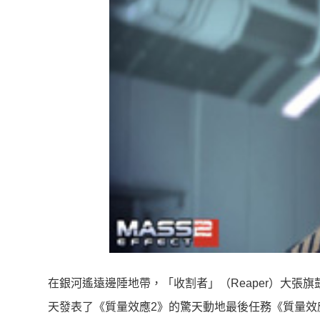
在銀河遙遠邊陲地帶，「收割者」（Reaper）大張旗鼓
天發表了《質量效應2》的驚天動地最後任務《質量效應