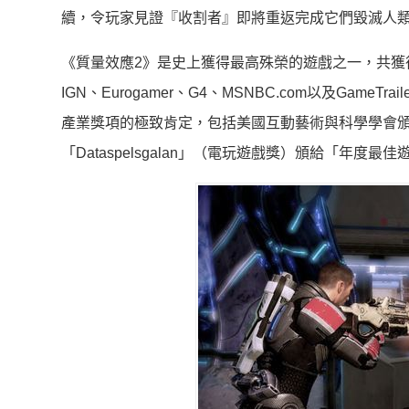
續，令玩家見證『收割者』即將重返完成它們毀滅人
《質量效應2》是史上獲得最高殊榮的遊戲之一，共獲
IGN、Eurogamer、G4、MSNBC.com以及Gam
產業獎項的極致肯定，包括美國互動藝術與科學學會頒
「Dataspelsgalan」（電玩遊戲獎）頒給「年