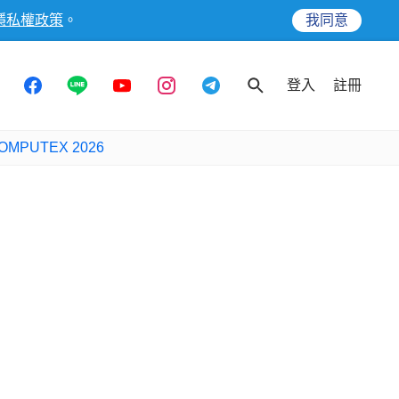
隱私權政策
。
我同意
登入
註冊
OMPUTEX 2026