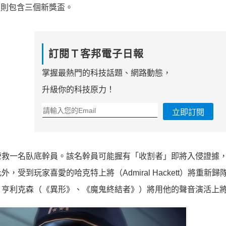
n®3版則包含三個新獎盃。
訂閱Ｔ客邦電子日報
掌握最熱門的科技話題、網路動態，
升級你的科技原力！
立即訂閱
營救一名臥底幹員。該名幹員可能握有「收割者」即將入侵證據
到玩家喜愛的哈克特上將（Admiral Hackett）將重新歸
‧亨利克森（《異形》、《魔鬼終結者》）將用他的聲音演活上