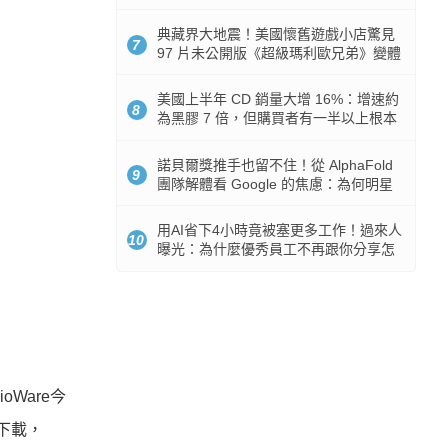
512GB 起跳
典藏界大地震！美國懷舊遊戲小店驚見
7
97 片未公開版《超級瑪利歐兄弟》變體
任天堂卡帶
美國上半年 CD 銷量大增 16%：增速約
8
為黑膠 7 倍，但購買者有一半以上根本
沒有播放器
諾貝爾獎推手也留不住！從 AlphaFold
9
團隊解體看 Google 的焦慮：為何明星
實驗室要為 Gemini 讓路？
用AI省下4小時竟被塞更多工作！過來人
10
曝光：為什麼優秀員工不再跟你分享怎
麼使用AI
Ware今
下載，