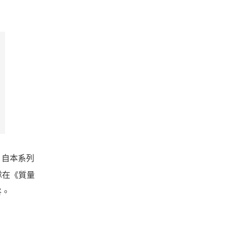
，自本系列
隊在《質量
將。