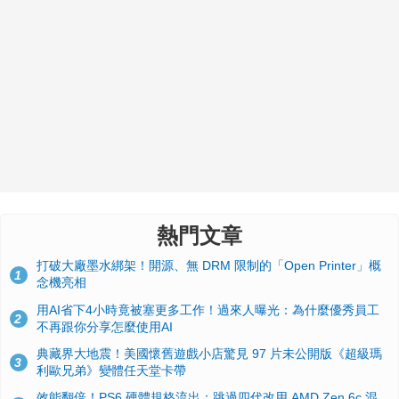
熱門文章
打破大廠墨水綁架！開源、無 DRM 限制的「Open Printer」概
1
念機亮相
用AI省下4小時竟被塞更多工作！過來人曝光：為什麼優秀員工
2
不再跟你分享怎麼使用AI
典藏界大地震！美國懷舊遊戲小店驚見 97 片未公開版《超級瑪
3
利歐兄弟》變體任天堂卡帶
效能翻倍！PS6 硬體規格流出：跳過四代改用 AMD Zen 6c 混