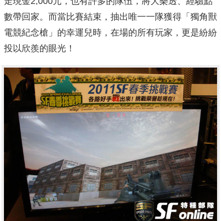
走現金2,000元，也有許多的隊伍，將大樂透、經驗點
數帶回家。而當比賽結束，抽出唯一一隊獲得「獨角獸
電競紀念槍」的幸運兒時，在場的所有玩家，更是紛紛
投以欣羨的眼光！