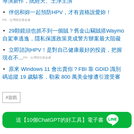
導演新作，阮經天、王淨主演
伴侶和妳一起預防HPV，才有資格說愛妳！
PR・台灣癌症基金會
29顆鏡頭也抓不到一個賊？舊金山竊賊搭Waymo
自駕車逃逸，隱私保護政策竟成警方辦案最大阻礙
立即諮詢HPV！是對自己健康最好的投資，把握
現在不...
PR・台灣癌症基金會
原來 Windows 11 會出賣你？FBI 靠 GDID 識別
碼追蹤 19 歲駭客，勒索 800 萬美金慘遭引渡受審
#遊戲
送【10個ChatGPT的好工具】電子書