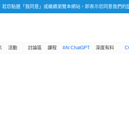
，若您點選「我同意」或繼續瀏覽本網站，即表示您同意我們的
片
活動
討論區
課程
#AI ChatGPT
深度有料
C