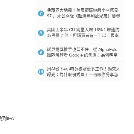
512GB 起跳
典藏界大地震！美國懷舊遊戲小店驚見
7
97 片未公開版《超級瑪利歐兄弟》變體
任天堂卡帶
美國上半年 CD 銷量大增 16%：增速約
8
為黑膠 7 倍，但購買者有一半以上根本
沒有播放器
諾貝爾獎推手也留不住！從 AlphaFold
9
團隊解體看 Google 的焦慮：為何明星
實驗室要為 Gemini 讓路？
用AI省下4小時竟被塞更多工作！過來人
10
曝光：為什麼優秀員工不再跟你分享怎
麼使用AI
到IFA