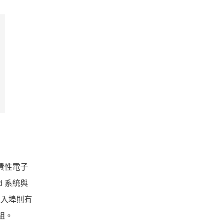
消費性電子
id 系統與
輸出入埠則有
模組。