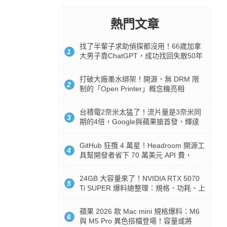
熱門文章
找了半輩子求助偵探都沒用！66歲加拿
1
大男子靠ChatGPT，成功找回失散50年
家人
打破大廠墨水綁架！開源、無 DRM 限
2
制的「Open Printer」概念機亮相
台積電2奈米太猛了！流片量是3奈米同
3
期的4倍，Google與蘋果搶首發、輝達
與AMD排隊等產能
GitHub 狂攬 4 萬星！Headroom 開源工
4
具幫開發者省下 70 萬美元 API 費，
Token 消耗暴降 92%
24GB 大容量來了！NVIDIA RTX 5070
5
Ti SUPER 爆料總整理：規格、功耗、上
市時間
蘋果 2026 款 Mac mini 規格爆料：M6
6
與 M5 Pro 異色搭檔登場！容量或將