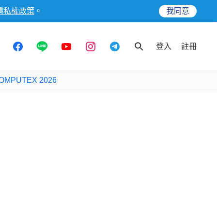
隱私權政策
。
我同意
登入
註冊
OMPUTEX 2026