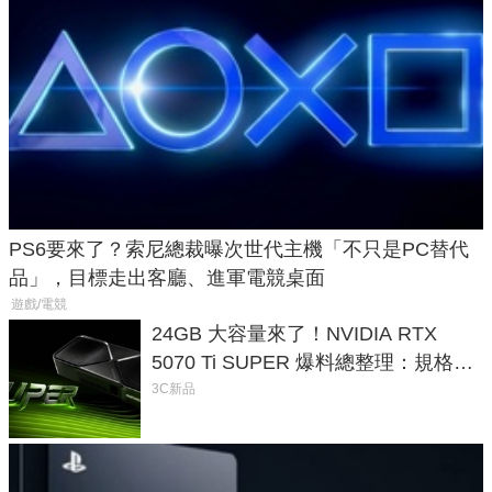
PS6要來了？索尼總裁曝次世代主機「不只是PC替代
品」，目標走出客廳、進軍電競桌面
遊戲/電競
24GB 大容量來了！NVIDIA RTX
5070 Ti SUPER 爆料總整理：規格、
功耗、上市時間
3C新品