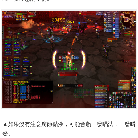
▲如果沒有注意腐蝕黏液，可能會虧一發唱法，一發瞬
發。