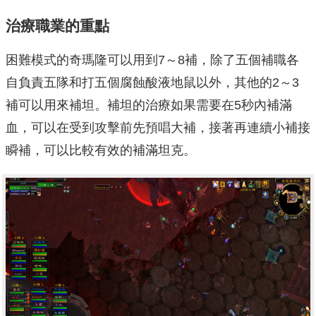
治療職業的重點
困難模式的奇瑪隆可以用到7～8補，除了五個補職各
自負責五隊和打五個腐蝕酸液地鼠以外，其他的2～3
補可以用來補坦。補坦的治療如果需要在5秒內補滿
血，可以在受到攻擊前先預唱大補，接著再連續小補接
瞬補，可以比較有效的補滿坦克。