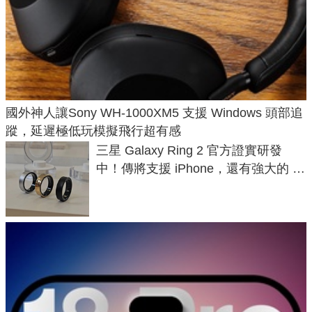
國外神人讓Sony WH-1000XM5 支援 Windows 頭部追
蹤，延遲極低玩模擬飛行超有感
三星 Galaxy Ring 2 官方證實研發
中！傳將支援 iPhone，還有強大的 AI
與智慧家電連動功能