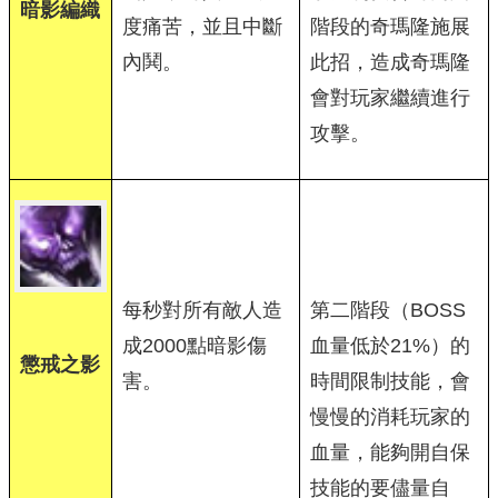
暗影編織
度痛苦，並且中斷
階段的奇瑪隆施展
內鬨。
此招，造成奇瑪隆
會對玩家繼續進行
攻擊。
每秒對所有敵人造
第二階段（BOSS
成2000點暗影傷
血量低於21%）的
懲戒之影
害。
時間限制技能，會
慢慢的消耗玩家的
血量，能夠開自保
技能的要儘量自