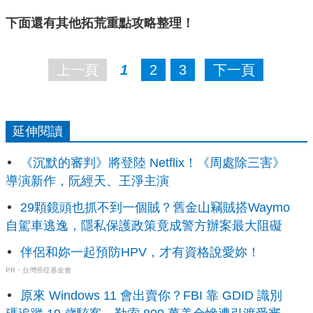
下面還有其他拓荒重點攻略整理！
上一頁
1
2
3
下一頁
延伸閱讀
《沉默的審判》將登陸 Netflix！《周處除三害》
導演新作，阮經天、王淨主演
29顆鏡頭也抓不到一個賊？舊金山竊賊搭Waymo
自駕車逃逸，隱私保護政策竟成警方辦案最大阻礙
伴侶和妳一起預防HPV，才有資格說愛妳！
PR・台灣癌症基金會
原來 Windows 11 會出賣你？FBI 靠 GDID 識別