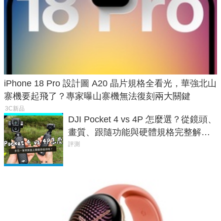
iPhone 18 Pro 設計圖 A20 晶片規格全看光，華強北山
寨機要起飛了？專家曝山寨機無法復刻兩大關鍵
3C新品
DJI Pocket 4 vs 4P 怎麼選？從鏡頭、
畫質、跟隨功能與硬體規格完整解
析，一次看懂兩台差異
評測