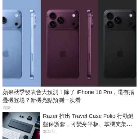
蘋果秋季發表會大預測！除了 iPhone 18 Pro，還有摺
疊機登場？新機亮點預測一次看
趨勢
Razer 推出 Travel Case Folio 行動鍵
盤保護套，可變身平板、掌機支架，
售價 2,090 元
3C新品