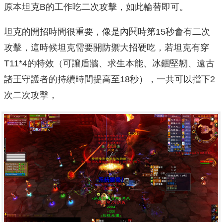
原本坦克B的工作吃二次攻擊，如此輪替即可。
坦克的開招時間很重要，像是內鬨時第15秒會有二次
攻擊，這時候坦克需要開防禦大招硬吃，若坦克有穿
T11*4的特效（可讓盾牆、求生本能、冰錮堅韌、遠古
諸王守護者的持續時間提高至18秒），一共可以擋下2
次二次攻擊，