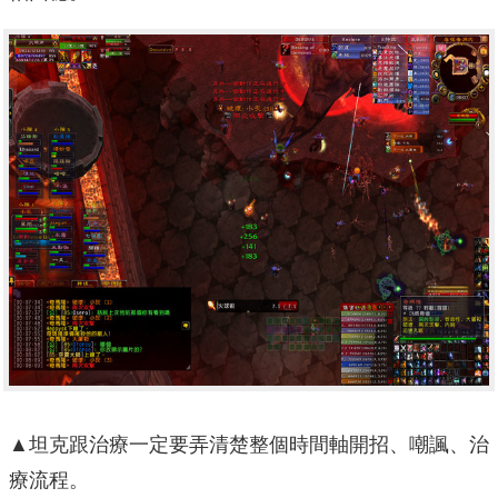
▲坦克跟治療一定要弄清楚整個時間軸開招、嘲諷、治
療流程。