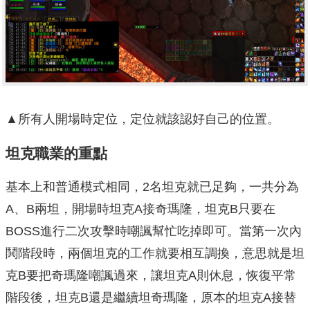
▲所有人開場時定位，定位就該認好自己的位置。
坦克職業的重點
基本上和普通模式相同，2名坦克就已足夠，一共分為
A、B兩坦，開場時坦克A接奇瑪隆，坦克B只要在
BOSS進行二次攻擊時嘲諷幫忙吃掉即可。當第一次內
鬨階段時，兩個坦克的工作就要相互調換，意思就是坦
克B要把奇瑪隆嘲諷過來，讓坦克A則休息，恢復平常
階段後，坦克B還是繼續坦奇瑪隆，原本的坦克A接替