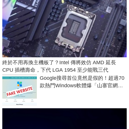
終於不用再換主機板了？Intel 傳將效仿 AMD 延長
CPU 插槽壽命，下代 LGA 1954 至少能戰三代
Google搜尋首位竟然是假的！超過70
款熱門Windows軟體爆「山寨官網」
危機