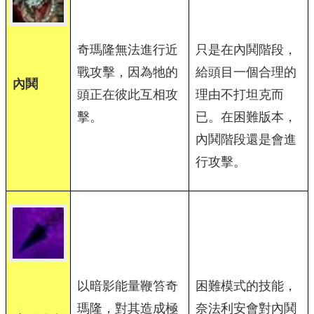
奇瑪隆無法進行近
只是在內鬨階段，
戰攻擊，因為牠的
給頭目一個合理的
內鬨
頭正在彼此互相攻
理由不打坦克而
擊。
已。在困難版本，
內鬨階段還是會進
行攻擊。
以暗影能量鞭笞奇
困難模式的技能，
瑪隆，對其造成極
奈法利安會對內鬨