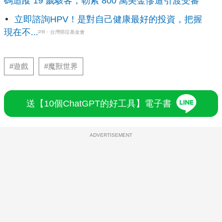
碼追蹤 19 歲駭客，勒索 800 萬美金慘遭引渡受審
立即諮詢HPV！是對自己健康最好的投資，把握
現在不...
PR・台灣癌症基金會
#遊戲
#魔獸世界
送【10個ChatGPT的好工具】電子書
ADVERTISEMENT