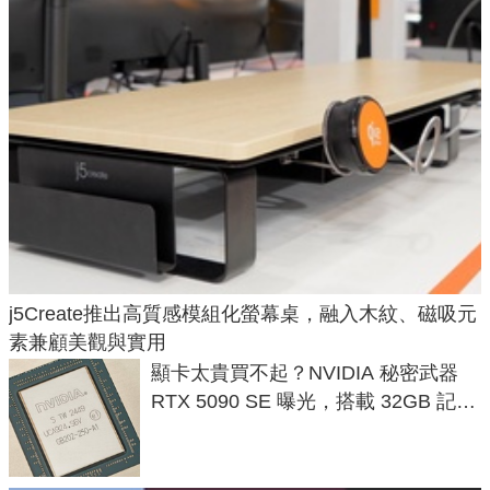
j5Create推出高質感模組化螢幕桌，融入木紋、磁吸元
素兼顧美觀與實用
顯卡太貴買不起？NVIDIA 秘密武器
RTX 5090 SE 曝光，搭載 32GB 記憶
體