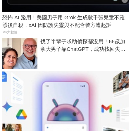
恐怖 AI 濫用！美國男子用 Grok 生成數千張兒童不雅
照後自殺，xAI 因防護失靈與不配合警方遭起訴
AI/大數據
找了半輩子求助偵探都沒用！66歲加
拿大男子靠ChatGPT，成功找回失散
50年家人