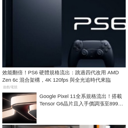
效能翻倍！PS6 硬體規格流出：跳過四代改用 AMD
Zen 6c 混合架構，4K 120fps 與全光追時代來臨
遊戲/電競
Google Pixel 11全系規格流出！搭載
Tensor G6晶片且入手價調漲至899美
元