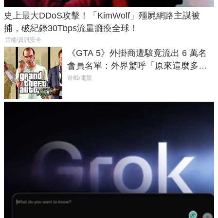
史上最大DDoS攻擊！「KimWolf」殭屍網路主謀被
捕，破紀錄30Tbps流量癱瘓全球！
雲端/資訊安全
《GTA 5》外掛商遭駭竟流出 6 萬名
會員名單：外界驚呼「原來這麼多人
在開掛！」
遊戲/電競