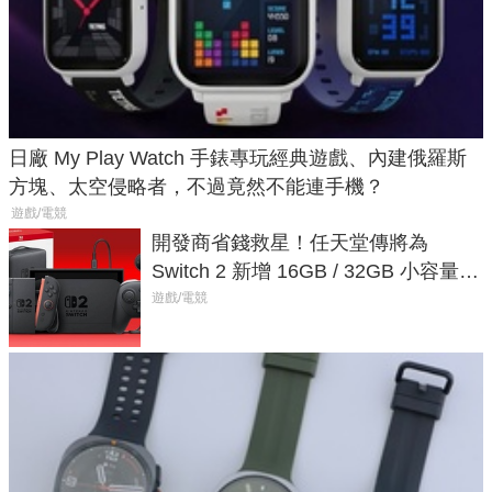
日廠 My Play Watch 手錶專玩經典遊戲、內建俄羅斯
方塊、太空侵略者，不過竟然不能連手機？
遊戲/電競
開發商省錢救星！任天堂傳將為
Switch 2 新增 16GB / 32GB 小容量遊
戲卡的選擇
遊戲/電競