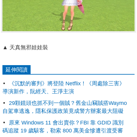
▲ 天真無邪娃娃裝
延伸閱讀
《沉默的審判》將登陸 Netflix！《周處除三害》
導演新作，阮經天、王淨主演
29顆鏡頭也抓不到一個賊？舊金山竊賊搭Waymo
自駕車逃逸，隱私保護政策竟成警方辦案最大阻礙
原來 Windows 11 會出賣你？FBI 靠 GDID 識別
碼追蹤 19 歲駭客，勒索 800 萬美金慘遭引渡受審