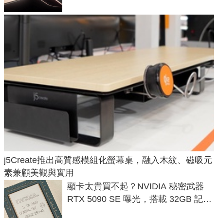
j5Create推出高質感模組化螢幕桌，融入木紋、磁吸元
素兼顧美觀與實用
顯卡太貴買不起？NVIDIA 秘密武器
RTX 5090 SE 曝光，搭載 32GB 記憶
體