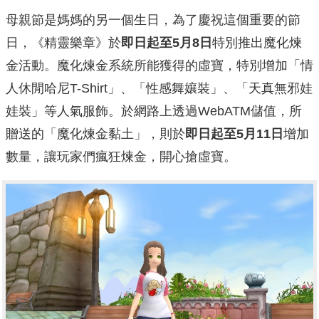
母親節是媽媽的另一個生日，為了慶祝這個重要的節
日，《精靈樂章》於
即日起至
5
月8
日
特別推出魔化煉
金活動。魔化煉金系統所能獲得的虛寶，特別增加「情
人休閒哈尼T-Shirt」、「性感舞孃裝」、「天真無邪娃
娃裝」等人氣服飾。於網路上透過WebATM儲值，所
贈送的「魔化煉金黏土」，則於
即日起至
5
月11
日
增加
數量，讓玩家們瘋狂煉金，開心搶虛寶。