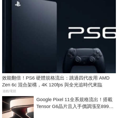
效能翻倍！PS6 硬體規格流出：跳過四代改用 AMD
Zen 6c 混合架構，4K 120fps 與全光追時代來臨
遊戲/電競
Google Pixel 11全系規格流出！搭載
Tensor G6晶片且入手價調漲至899美
元