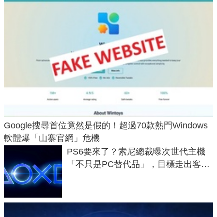
Google搜尋首位竟然是假的！超過70款熱門Windows
軟體爆「山寨官網」危機
PS6要來了？索尼總裁曝次世代主機
「不只是PC替代品」，目標走出客
廳、進軍電競桌面