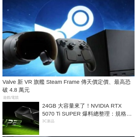
Valve 新 VR 旗艦 Steam Frame 傳天價定價、最高恐
破 4.8 萬元
遊戲/電競
24GB 大容量來了！NVIDIA RTX
5070 Ti SUPER 爆料總整理：規格、
功耗、上市時間
3C新品