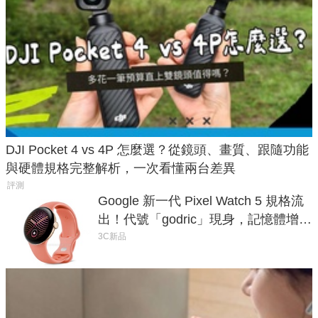
DJI Pocket 4 vs 4P 怎麼選？從鏡頭、畫質、跟隨功能
與硬體規格完整解析，一次看懂兩台差異
評測
Google 新一代 Pixel Watch 5 規格流
出！代號「godric」現身，記憶體增強
鎖定 AI 應用
3C新品