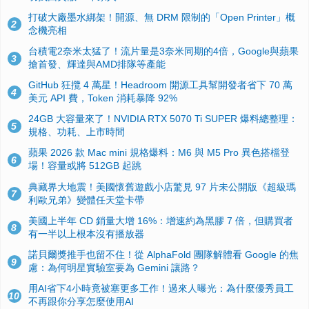
打破大廠墨水綁架！開源、無 DRM 限制的「Open Printer」概
2
念機亮相
台積電2奈米太猛了！流片量是3奈米同期的4倍，Google與蘋果
3
搶首發、輝達與AMD排隊等產能
GitHub 狂攬 4 萬星！Headroom 開源工具幫開發者省下 70 萬
4
美元 API 費，Token 消耗暴降 92%
24GB 大容量來了！NVIDIA RTX 5070 Ti SUPER 爆料總整理：
5
規格、功耗、上市時間
蘋果 2026 款 Mac mini 規格爆料：M6 與 M5 Pro 異色搭檔登
6
場！容量或將 512GB 起跳
典藏界大地震！美國懷舊遊戲小店驚見 97 片未公開版《超級瑪
7
利歐兄弟》變體任天堂卡帶
美國上半年 CD 銷量大增 16%：增速約為黑膠 7 倍，但購買者
8
有一半以上根本沒有播放器
諾貝爾獎推手也留不住！從 AlphaFold 團隊解體看 Google 的焦
9
慮：為何明星實驗室要為 Gemini 讓路？
用AI省下4小時竟被塞更多工作！過來人曝光：為什麼優秀員工
10
不再跟你分享怎麼使用AI