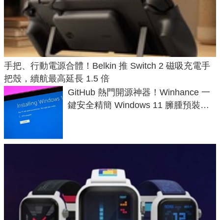
手把、行動電源合體！Belkin 推 Switch 2 磁吸充電手
把殼，續航最高延長 1.5 倍
GitHub 熱門開源神器！Winhance 一
鍵安全精簡 Windows 11 臃腫預裝軟
體與後台追蹤