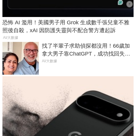
恐怖 AI 濫用！美國男子用 Grok 生成數千張兒童不雅
照後自殺，xAI 因防護失靈與不配合警方遭起訴
AI/大數據
找了半輩子求助偵探都沒用！66歲加
拿大男子靠ChatGPT，成功找回失散
50年家人
AI/大數據