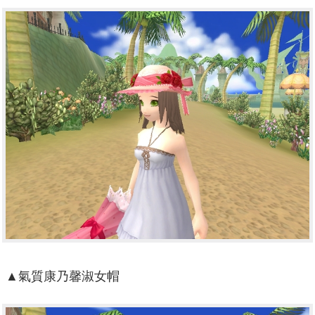
▲氣質康乃馨淑女帽