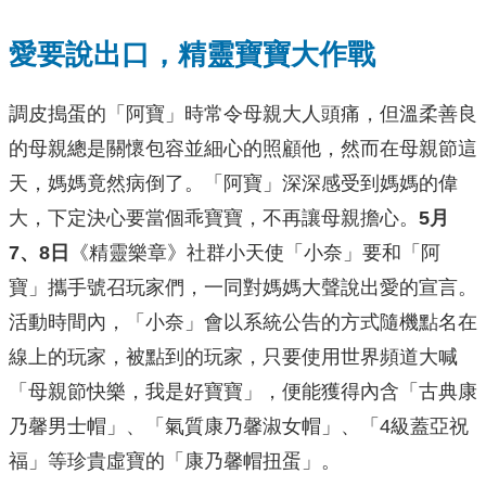
愛要說出口，精靈寶寶大作戰
調皮搗蛋的「阿寶」時常令母親大人頭痛，但溫柔善良
的母親總是關懷包容並細心的照顧他，然而在母親節這
天，媽媽竟然病倒了。「阿寶」深深感受到媽媽的偉
大，下定決心要當個乖寶寶，不再讓母親擔心。
5
月
7
、8
日
《精靈樂章》社群小天使「小奈」要和「阿
寶」攜手號召玩家們，一同對媽媽大聲說出愛的宣言。
活動時間內，「小奈」會以系統公告的方式隨機點名在
線上的玩家，被點到的玩家，只要使用世界頻道大喊
「母親節快樂，我是好寶寶」，便能獲得內含「古典康
乃馨男士帽」、「氣質康乃馨淑女帽」、「4級蓋亞祝
福」等珍貴虛寶的「康乃馨帽扭蛋」。