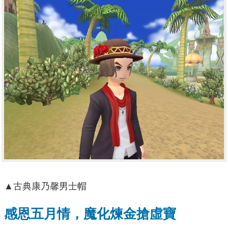
▲古典康乃馨男士帽
感恩五月情，魔化煉金搶虛寶