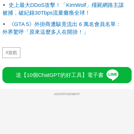
史上最大DDoS攻擊！「KimWolf」殭屍網路主謀
被捕，破紀錄30Tbps流量癱瘓全球！
《GTA 5》外掛商遭駭竟流出 6 萬名會員名單：
外界驚呼「原來這麼多人在開掛！」
#遊戲
送【10個ChatGPT的好工具】電子書
ADVERTISEMENT