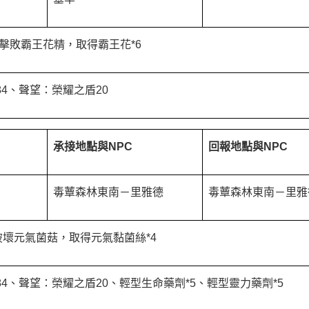
擊敗霸王花精，取得霸王花*6
84、聲望：榮耀之盾20
承接地點與NPC
回報地點與
NPC
毒蕈森林東南－里雅德
毒蕈森林東南－里雅
破壞元氣菌菇，取得元氣黏菌絲*4
384、聲望：榮耀之盾20、輕型生命藥劑*5、輕型靈力藥劑*5