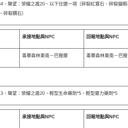
384、聲望：榮耀之盾20、以下任選一項（碎裂紅寶石、碎裂貓
、碎裂鑽石）
承接地點與NPC
回報地點與
NPC
毒蕈森林東南－巴雅爾
毒蕈森林東南－巴雅
813、聲望：榮耀之盾20、輕型生命藥劑*5、輕型靈力藥劑*5
承接地點與NPC
回報地點與
NPC