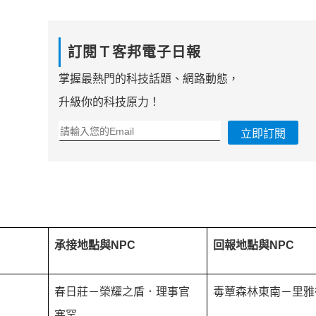
訂閱Ｔ客邦電子日報
掌握最熱門的科技話題、網路動態，
升級你的科技原力！
立即訂閱
承接地點與NPC
回報地點與
NPC
春日莊－榮耀之盾．理事官
毒蕈森林東南－里雅
塞罕