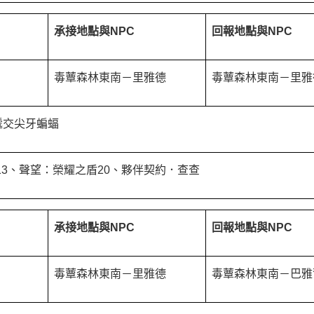
承接地點與NPC
回報地點與
NPC
毒蕈森林東南－里雅德
毒蕈森林東南－里雅
遞交尖牙蝙蝠
813、聲望：榮耀之盾20、夥伴契約．查查
承接地點與NPC
回報地點與
NPC
毒蕈森林東南－里雅德
毒蕈森林東南－巴雅