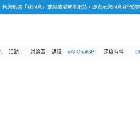
，若您點選「我同意」或繼續瀏覽本網站，即表示您同意我們的
片
活動
討論區
課程
#AI ChatGPT
深度有料
C