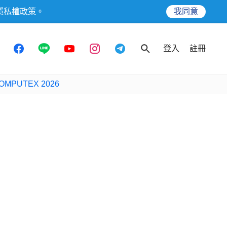
隱私權政策
。
我同意
登入
註冊
OMPUTEX 2026