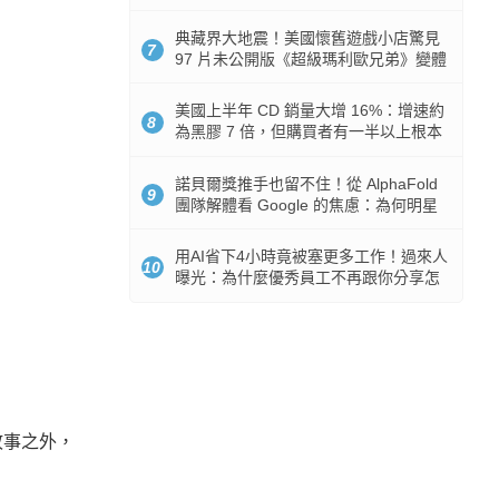
512GB 起跳
典藏界大地震！美國懷舊遊戲小店驚見
7
97 片未公開版《超級瑪利歐兄弟》變體
任天堂卡帶
美國上半年 CD 銷量大增 16%：增速約
8
為黑膠 7 倍，但購買者有一半以上根本
沒有播放器
諾貝爾獎推手也留不住！從 AlphaFold
9
團隊解體看 Google 的焦慮：為何明星
實驗室要為 Gemini 讓路？
用AI省下4小時竟被塞更多工作！過來人
10
曝光：為什麼優秀員工不再跟你分享怎
麼使用AI
故事之外，