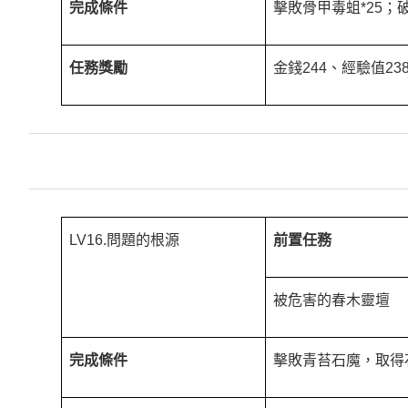
完成條件
擊敗骨甲毒蛆*25；破
任務獎勵
金錢244、經驗值23
LV16.問題的根源
前置任務
被危害的春木靈壇
完成條件
擊敗青苔石魔，取得