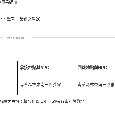
壞蟲蛹*8
84、聲望：榮耀之盾20
承接地點與NPC
回報地點與
NPC
毒蕈森林東南－巴雅爾
毒蕈森林東南－巴雅
石魔之角*4；擊敗化骨毒蛆，取得有毒的觸鬚*4