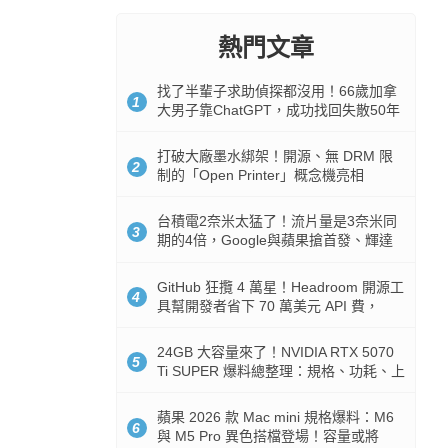
熱門文章
找了半輩子求助偵探都沒用！66歲加拿
1
大男子靠ChatGPT，成功找回失散50年
家人
打破大廠墨水綁架！開源、無 DRM 限
2
制的「Open Printer」概念機亮相
台積電2奈米太猛了！流片量是3奈米同
3
期的4倍，Google與蘋果搶首發、輝達
與AMD排隊等產能
GitHub 狂攬 4 萬星！Headroom 開源工
4
具幫開發者省下 70 萬美元 API 費，
Token 消耗暴降 92%
24GB 大容量來了！NVIDIA RTX 5070
5
Ti SUPER 爆料總整理：規格、功耗、上
市時間
蘋果 2026 款 Mac mini 規格爆料：M6
6
與 M5 Pro 異色搭檔登場！容量或將