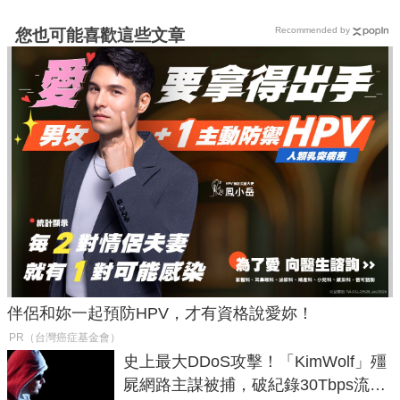
Recommended by
您也可能喜歡這些文章
伴侶和妳一起預防HPV，才有資格說愛妳！
PR（台灣癌症基金會）
史上最大DDoS攻擊！「KimWolf」殭
屍網路主謀被捕，破紀錄30Tbps流量