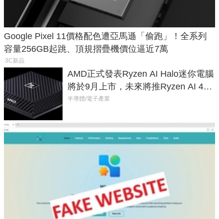
Google Pixel 11價格配色遭亞馬遜「偷跑」！全系列
容量256GB起跳、頂規摺疊機價位逼近7萬
3C新品
AMD正式發表Ryzen AI Halo迷你電腦
將於9月上市，未來將推Ryzen AI 400
Max系列處理器與對應升級版
半導體/電子產業