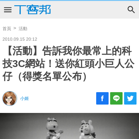
首頁
活動
2010.09.15 20:12
【活動】告訴我你最常上的科
技3C網站！送你紅頭小巨人公
仔（得獎名單公布）
小姬