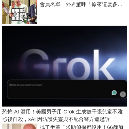
會員名單：外界驚呼「原來這麼多人
在開掛！」
恐怖 AI 濫用！美國男子用 Grok 生成數千張兒童不雅
照後自殺，xAI 因防護失靈與不配合警方遭起訴
找了半輩子求助偵探都沒用！66歲加