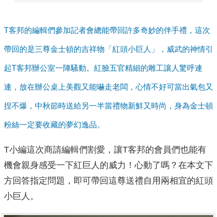
T客邦的編輯們參加記者會總能帶回許多奇妙的伴手禮，這次
帶回的是三尊金士頓的吉祥物「紅頭小巨人」，威武的神情引
起T客邦辦公室一陣騷動。紅臉五官精細的雕工讓人驚呼連
連，放在辦公桌上美觀又能嚇走老闆，心情不好可當出氣包又
捏不爆，中秋節時送給另一半當禮物新鮮又時尚，身為金士頓
粉絲一定要收藏的夢幻逸品。
T小編這次商請編輯們割愛，讓T客邦的會員們也能有
機會親身感受一下紅巨人的威力！心動了嗎？在本文下
方回答指定問題，即可帶回這尊送禮自用兩相宜的紅頭
小巨人。