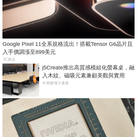
Google Pixel 11全系規格流出！搭載Tensor G6晶片且
入手價調漲至899美元
3C新品
j5Create推出高質感模組化螢幕桌，融
入木紋、磁吸元素兼顧美觀與實用
半導體/電子產業