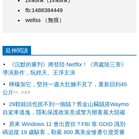
zinklink（zinklink）
fb:1488384449
wellss （無痕）
延伸閱讀
《沉默的審判》將登陸 Netflix！《周處除三害》
導演新作，阮經天、王淨主演
檸檬加它，堅持一週大肚腩不見了，重新回到45
公斤
PR・新素簡
29顆鏡頭也抓不到一個賊？舊金山竊賊搭Waymo
自駕車逃逸，隱私保護政策竟成警方辦案最大阻礙
原來 Windows 11 會出賣你？FBI 靠 GDID 識別
碼追蹤 19 歲駭客，勒索 800 萬美金慘遭引渡受審