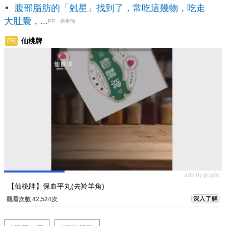
腹部脂肪的「剋星」找到了，常吃這幾物，吃走
大肚囊，...
PR・新素簡
仙桃牌
PR
ads by popIn
【仙桃牌】保血平丸(去羚羊角)
深入了解
觀看次數 42,524次