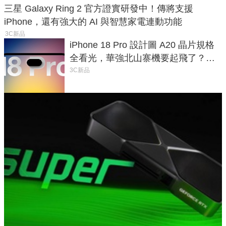
三星 Galaxy Ring 2 官方證實研發中！傳將支援
iPhone，還有強大的 AI 與智慧家電連動功能
3C新品
iPhone 18 Pro 設計圖 A20 晶片規格
全看光，華強北山寨機要起飛了？專
家曝山寨機無法復刻兩大關鍵
3C新品