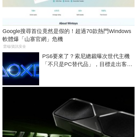
Google搜尋首位竟然是假的！超過70款熱門Windows
軟體爆「山寨官網」危機
雲端/資訊安全
PS6要來了？索尼總裁曝次世代主機
「不只是PC替代品」，目標走出客
廳、進軍電競桌面