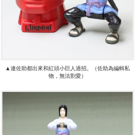
▲連佐助都出來和紅頭小巨人過招。（佐助為編輯私
物，無法割愛）