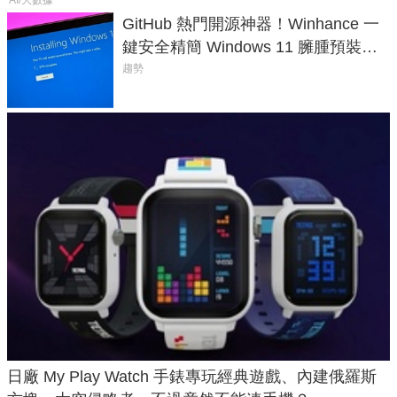
GitHub 熱門開源神器！Winhance 一
鍵安全精簡 Windows 11 臃腫預裝軟
體與後台追蹤
趨勢
日廠 My Play Watch 手錶專玩經典遊戲、內建俄羅斯