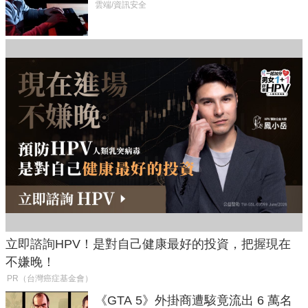
癱瘓全球！
雲端/資訊安全
立即諮詢HPV！是對自己健康最好的投資，把握現在
不嫌晚！
PR（台灣癌症基金會）
《GTA 5》外掛商遭駭竟流出 6 萬名