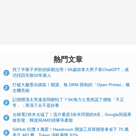
熱門文章
找了半輩子求助偵探都沒用！66歲加拿大男子靠ChatGPT，成
1
功找回失散50年家人
打破大廠墨水綁架！開源、無 DRM 限制的「Open Printer」概
2
念機亮相
記憶體漲太兇連老闆都怕了？SK海力士竟然認了價格「不正
3
常」：再漲下去不是好事
台積電2奈米太猛了！流片量是3奈米同期的4倍，Google與蘋果
4
搶首發、輝達與AMD排隊等產能
GitHub 狂攬 4 萬星！Headroom 開源工具幫開發者省下 70 萬
5
美元 API 費，Token 消耗暴降 92%