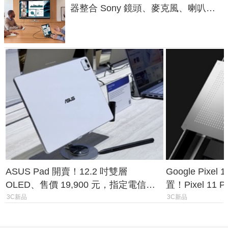
器整合 Sony 鏡頭、麥克風、喇叭，
一條 USB-C 就能開會
ASUS Pad 開賣！12.2 吋雙層
Google Pixe
OLED、售價 19,900 元，指定電信資
置！Pixel 11
費最低 0 元入手
1.6%
3C新品
3C新品