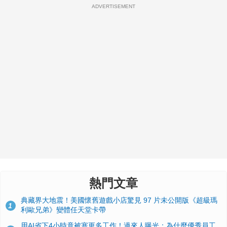
ADVERTISEMENT
熱門文章
典藏界大地震！美國懷舊遊戲小店驚見 97 片未公開版《超級瑪
1
利歐兄弟》變體任天堂卡帶
用AI省下4小時竟被塞更多工作！過來人曝光：為什麼優秀員工