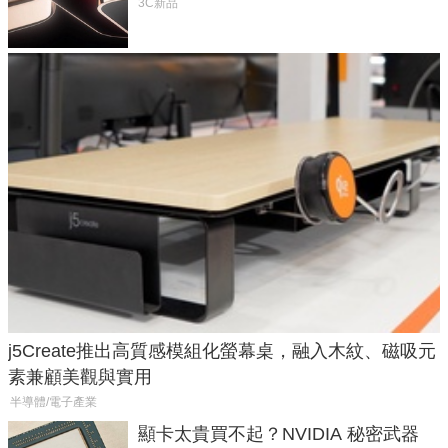
元
3C新品
j5Create推出高質感模組化螢幕桌，融入木紋、磁吸元
素兼顧美觀與實用
半導體/電子產業
顯卡太貴買不起？NVIDIA 秘密武器