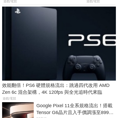
廳、進軍電競桌面
遊戲/電競
遊戲/電競
效能翻倍！PS6 硬體規格流出：跳過四代改用 AMD
Zen 6c 混合架構，4K 120fps 與全光追時代來臨
遊戲/電競
Google Pixel 11全系規格流出！搭載
Tensor G6晶片且入手價調漲至899美