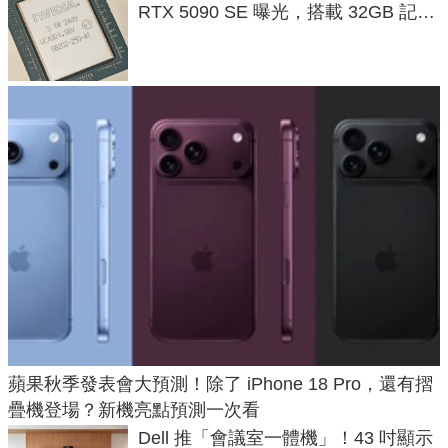
RTX 5090 SE 曝光，搭載 32GB 記憶
體
蘋果秋季發表會大預測！除了 iPhone 18 Pro，還有摺
疊機登場？新機亮點預測一次看
Dell 推「會議室一體機」！43 吋顯示