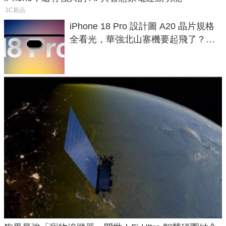
3C新品
iPhone 18 Pro 設計圖 A20 晶片規格
全看光，華強北山寨機要起飛了？專
家曝山寨機無法復刻兩大關鍵