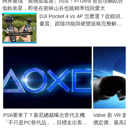
狗界最強「寵物追蹤器」問世！Fi Ultra 智慧項圈結合
低軌衛星，即使在密林山谷也能精準找回愛犬
DJI Pocket 4 vs 4P 怎麼選？從鏡頭、
畫質、跟隨功能與硬體規格完整解
析，一次看懂兩台差異
PS6要來了？索尼總裁曝次世代主機
Valve 新 VR 
「不只是PC替代品」，目標走出客
價定價、最高恐破