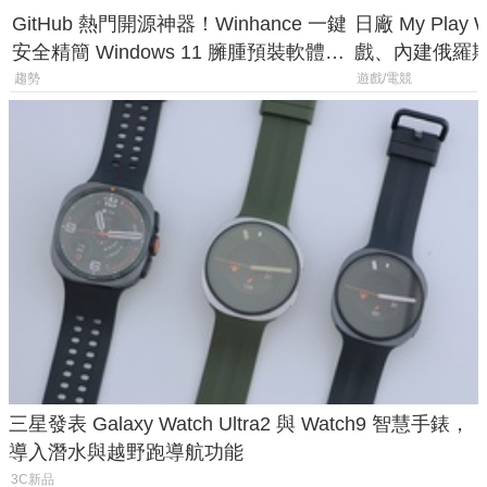
GitHub 熱門開源神器！Winhance 一鍵
日廠 My Play
安全精簡 Windows 11 臃腫預裝軟體與
戲、內建俄羅
後台追蹤
過竟然不能連
趨勢
遊戲/電競
三星發表 Galaxy Watch Ultra2 與 Watch9 智慧手錶，
導入潛水與越野跑導航功能
3C新品