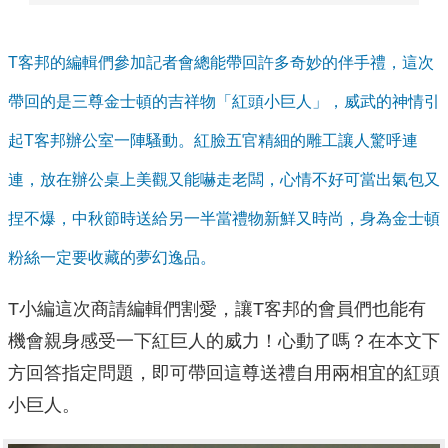
T客邦的編輯們參加記者會總能帶回許多奇妙的伴手禮，這次
帶回的是三尊金士頓的吉祥物「紅頭小巨人」，威武的神情引
起T客邦辦公室一陣騷動。紅臉五官精細的雕工讓人驚呼連
連，放在辦公桌上美觀又能嚇走老闆，心情不好可當出氣包又
捏不爆，中秋節時送給另一半當禮物新鮮又時尚，身為金士頓
粉絲一定要收藏的夢幻逸品。
T小編這次商請編輯們割愛，讓T客邦的會員們也能有
機會親身感受一下紅巨人的威力！心動了嗎？在本文下
方回答指定問題，即可帶回這尊送禮自用兩相宜的紅頭
小巨人。