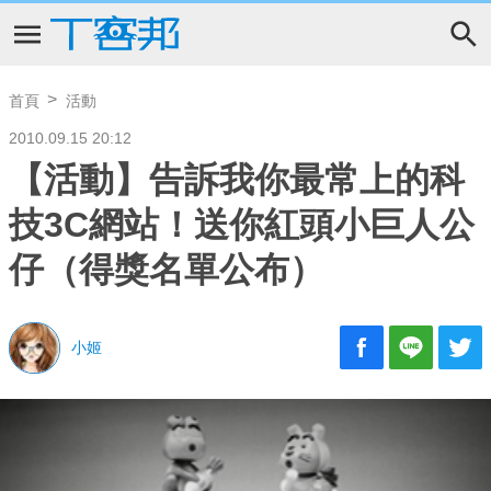
首頁
活動
2010.09.15 20:12
【活動】告訴我你最常上的科
技3C網站！送你紅頭小巨人公
仔（得獎名單公布）
小姬