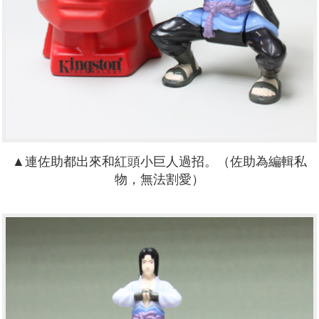
▲連佐助都出來和紅頭小巨人過招。（佐助為編輯私
物，無法割愛）