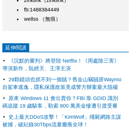
zinklink（zinklink）
fb:1488384449
wellss （無痕）
延伸閱讀
《沉默的審判》將登陸 Netflix！《周處除三害》
導演新作，阮經天、王淨主演
29顆鏡頭也抓不到一個賊？舊金山竊賊搭Waymo
自駕車逃逸，隱私保護政策竟成警方辦案最大阻礙
原來 Windows 11 會出賣你？FBI 靠 GDID 識別
碼追蹤 19 歲駭客，勒索 800 萬美金慘遭引渡受審
史上最大DDoS攻擊！「KimWolf」殭屍網路主謀
被捕，破紀錄30Tbps流量癱瘓全球！