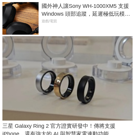
國外神人讓Sony WH-1000XM5 支援
Windows 頭部追蹤，延遲極低玩模擬
飛行超有感
遊戲/電競
三星 Galaxy Ring 2 官方證實研發中！傳將支援
iPhone，還有強大的 AI 與智慧家電連動功能