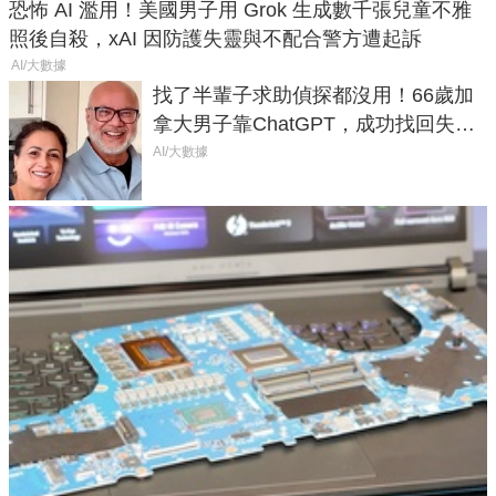
恐怖 AI 濫用！美國男子用 Grok 生成數千張兒童不雅
照後自殺，xAI 因防護失靈與不配合警方遭起訴
AI/大數據
找了半輩子求助偵探都沒用！66歲加
拿大男子靠ChatGPT，成功找回失散
50年家人
AI/大數據