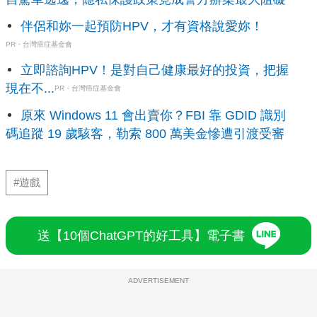
伴侶和妳一起預防HPV，才有資格說愛妳！
PR・台灣癌症基金會
立即諮詢HPV！是對自己健康最好的投資，把握
現在不...
PR・台灣癌症基金會
原來 Windows 11 會出賣你？FBI 靠 GDID 識別
碼追蹤 19 歲駭客，勒索 800 萬美金慘遭引渡受審
#遊戲
送【10個ChatGPT的好工具】電子書
ADVERTISEMENT