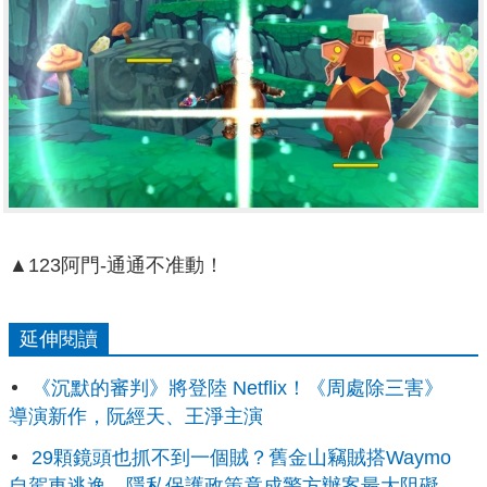
▲123阿門-通通不准動！
延伸閱讀
《沉默的審判》將登陸 Netflix！《周處除三害》
導演新作，阮經天、王淨主演
29顆鏡頭也抓不到一個賊？舊金山竊賊搭Waymo
自駕車逃逸，隱私保護政策竟成警方辦案最大阻礙