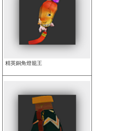
精英銅角燈籠王