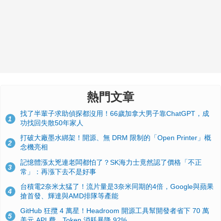
熱門文章
找了半輩子求助偵探都沒用！66歲加拿大男子靠ChatGPT，成
1
功找回失散50年家人
打破大廠墨水綁架！開源、無 DRM 限制的「Open Printer」概
2
念機亮相
記憶體漲太兇連老闆都怕了？SK海力士竟然認了價格「不正
3
常」：再漲下去不是好事
台積電2奈米太猛了！流片量是3奈米同期的4倍，Google與蘋果
4
搶首發、輝達與AMD排隊等產能
GitHub 狂攬 4 萬星！Headroom 開源工具幫開發者省下 70 萬
5
美元 API 費，Token 消耗暴降 92%