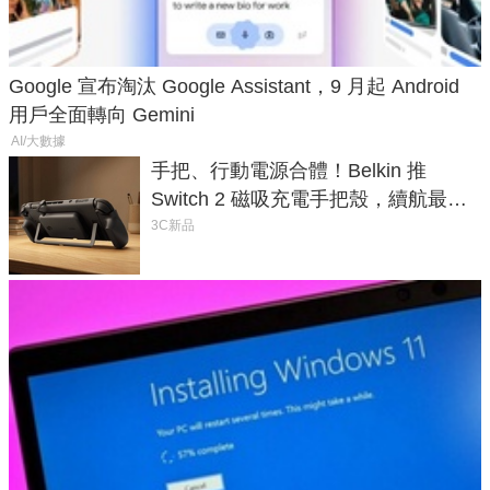
Google 宣布淘汰 Google Assistant，9 月起 Android
用戶全面轉向 Gemini
AI/大數據
手把、行動電源合體！Belkin 推
Switch 2 磁吸充電手把殼，續航最高
延長 1.5 倍
3C新品