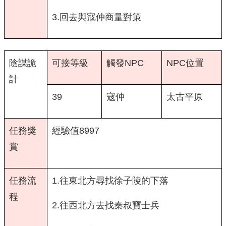
3.回去與寇仲商量對策
陰謀詭
可接等級
觸發NPC
NPC位置
計
39
寇仲
太古平原
任務獎
經驗值8997
賞
任務流
1.往東北方尋找徐子陵的下落
程
2.往西北方去找秦叔寶士兵