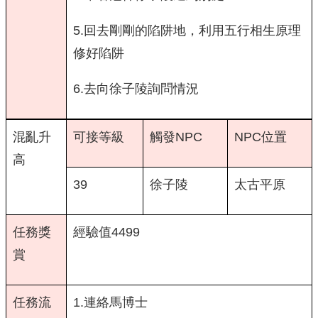
5.回去剛剛的陷阱地，利用五行相生原理
修好陷阱
6.去向徐子陵詢問情況
混亂升
可接等級
觸發NPC
NPC位置
高
39
徐子陵
太古平原
任務獎
經驗值4499
賞
任務流
1.連絡馬博士