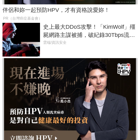
伴侶和妳一起預防HPV，才有資格說愛妳！
PR（台灣癌症基金會）
史上最大DDoS攻擊！「KimWolf」殭
屍網路主謀被捕，破紀錄30Tbps流量
癱瘓全球！
雲端/資訊安全