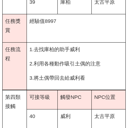
39
庫柏
太古平原
任務獎
經驗值8997
賞
任務流
1.去找庫柏的助手威利
程
2.利用各種動作吸引土偶的注意
3.將土偶帶回去給威利看
第四類
可接等級
觸發NPC
NPC位置
接觸
40
威利
太古平原