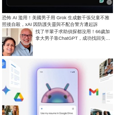
恐怖 AI 濫用！美國男子用 Grok 生成數千張兒童不雅
照後自殺，xAI 因防護失靈與不配合警方遭起訴
找了半輩子求助偵探都沒用！66歲加
拿大男子靠ChatGPT，成功找回失散
50年家人