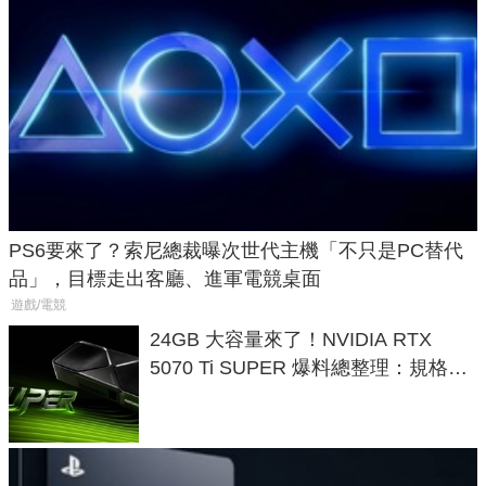
PS6要來了？索尼總裁曝次世代主機「不只是PC替代
品」，目標走出客廳、進軍電競桌面
遊戲/電競
24GB 大容量來了！NVIDIA RTX
5070 Ti SUPER 爆料總整理：規格、
功耗、上市時間