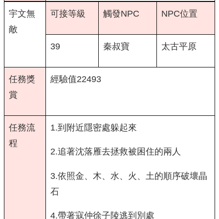
宇文無
可接等級
觸發NPC
NPC位置
敵
39
秦叔寶
太古平原
任務獎
經驗值22493
賞
任務流
1.到附近隱密處躲起來
程
2.追著沈落雁去拯救被困住的兩人
3.依照金、木、水、火、土的順序破壞晶
石
4.帶著寇仲徐子陵逃到別處