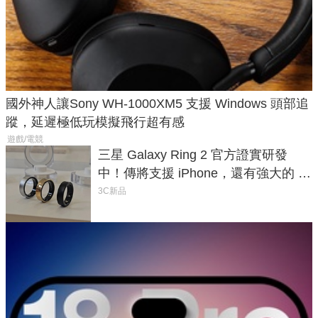
國外神人讓Sony WH-1000XM5 支援 Windows 頭部追
蹤，延遲極低玩模擬飛行超有感
遊戲/電競
三星 Galaxy Ring 2 官方證實研發
中！傳將支援 iPhone，還有強大的 AI
與智慧家電連動功能
3C新品