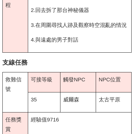
程
2.回去拆了那台神秘儀器
3.在周圍尋找人跡及觀察時空混亂的情況
4.與遠處的男子對話
支線任務
救難信
可接等級
觸發NPC
NPC位置
號
35
威爾森
太古平原
任務獎
經驗值9716
賞