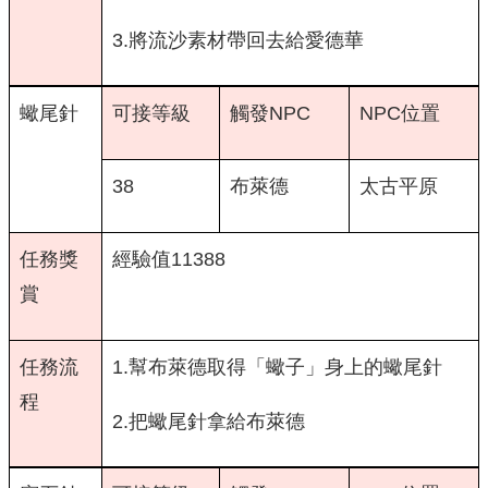
3.將流沙素材帶回去給愛德華
蠍尾針
可接等級
觸發NPC
NPC位置
38
布萊德
太古平原
任務獎
經驗值11388
賞
任務流
1.幫布萊德取得「蠍子」身上的蠍尾針
程
2.把蠍尾針拿給布萊德