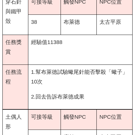
穿石針
可接等級
觸發NPC
NPC位置
與鐵甲
殼
38
布萊德
太古平原
任務獎
經驗值11388
賞
任務流
1.幫布萊德試驗蠍尾針能否擊殺「蠍子」
程
10次
2.回去告訴布萊德成果
土偶人
可接等級
觸發NPC
NPC位置
形