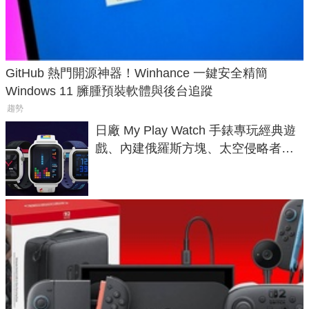
GitHub 熱門開源神器！Winhance 一鍵安全精簡
Windows 11 臃腫預裝軟體與後台追蹤
趨勢
日廠 My Play Watch 手錶專玩經典遊
戲、內建俄羅斯方塊、太空侵略者，
不過竟然不能連手機？