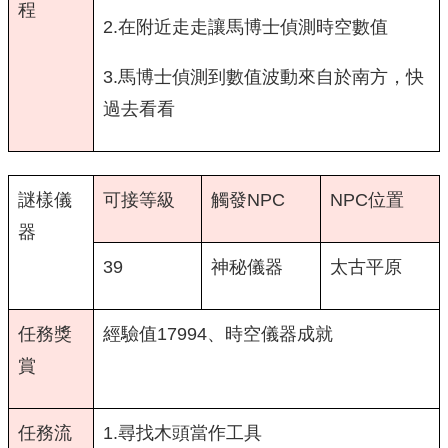
程
2.在附近走走讓馬博士偵測時空數值
3.馬博士偵測到數值波動來自於南方，快
過去看看
謎樣儀
可接等級
觸發NPC
NPC位置
器
39
神秘儀器
太古平原
任務獎
經驗值17994、時空儀器成就
賞
任務流
1.尋找木頭當作工具