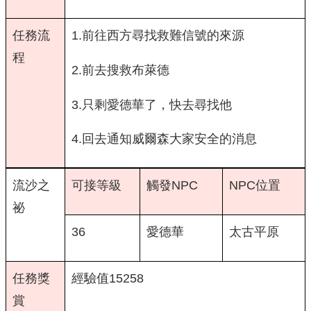
任務流
1.前往西方尋找救難信號的來源
程
2.前去搜救布萊德
3.只剩愛德華了，快去尋找他
4.回去通知威爾森大家安全的消息
流沙之
可接等級
觸發NPC
NPC位置
祕
36
愛德華
太古平原
任務獎
經驗值15258
賞