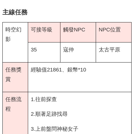
主線任務
時空幻
可接等級
觸發NPC
NPC位置
影
35
寇仲
太古平原
任務獎
經驗值21861、銀幣*10
賞
任務流
1.往前探查
程
2.順著足跡找尋
3.上前盤問神秘女子