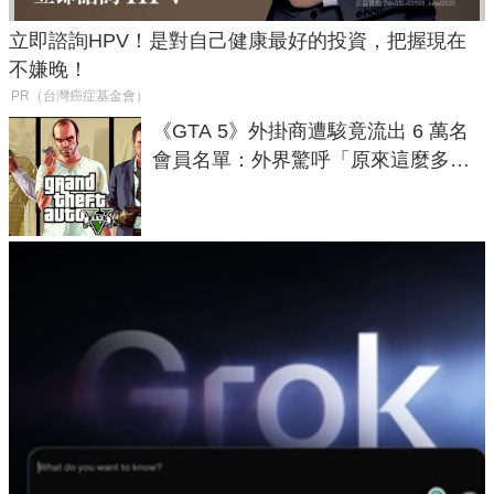
立即諮詢HPV！是對自己健康最好的投資，把握現在
不嫌晚！
PR（台灣癌症基金會）
《GTA 5》外掛商遭駭竟流出 6 萬名
會員名單：外界驚呼「原來這麼多人
在開掛！」