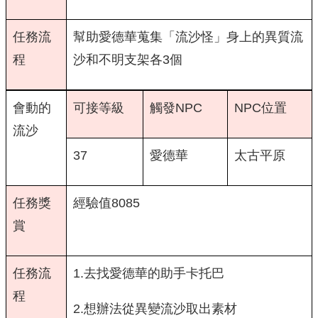
任務流
幫助愛德華蒐集「流沙怪」身上的異質流
程
沙和不明支架各3個
會動的
可接等級
觸發NPC
NPC位置
流沙
37
愛德華
太古平原
任務獎
經驗值8085
賞
任務流
1.去找愛德華的助手卡托巴
程
2.想辦法從異變流沙取出素材