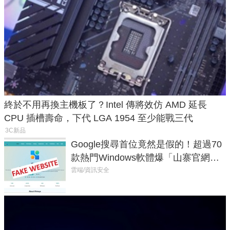
終於不用再換主機板了？Intel 傳將效仿 AMD 延長
CPU 插槽壽命，下代 LGA 1954 至少能戰三代
3C新品
Google搜尋首位竟然是假的！超過70
款熱門Windows軟體爆「山寨官網」
危機
雲端/資訊安全