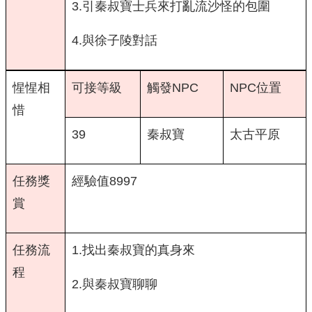
3.引秦叔寶士兵來打亂流沙怪的包圍
4.與徐子陵對話
惺惺相
可接等級
觸發NPC
NPC位置
惜
39
秦叔寶
太古平原
任務獎
經驗值8997
賞
任務流
1.找出秦叔寶的真身來
程
2.與秦叔寶聊聊