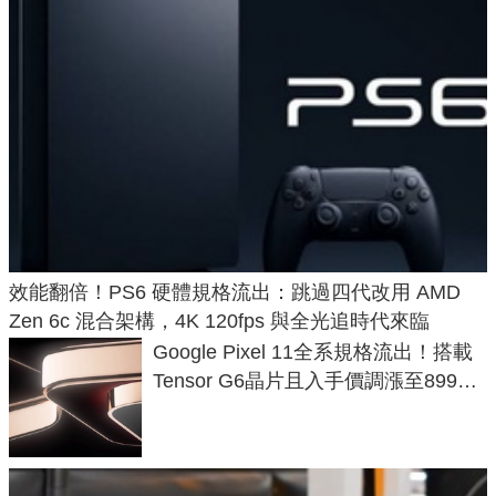
效能翻倍！PS6 硬體規格流出：跳過四代改用 AMD
Zen 6c 混合架構，4K 120fps 與全光追時代來臨
Google Pixel 11全系規格流出！搭載
Tensor G6晶片且入手價調漲至899美
元