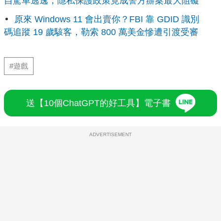
自駕車逃逸，隱私保護政策竟成警方辦案最大阻礙
原來 Windows 11 會出賣你？FBI 靠 GDID 識別
碼追蹤 19 歲駭客，勒索 800 萬美金慘遭引渡受審
#遊戲
送【10個ChatGPT的好工具】電子書
ADVERTISEMENT