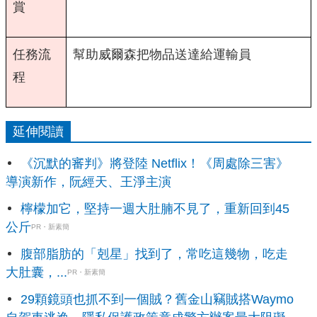
賞
任務流
幫助威爾森把物品送達給運輸員
程
延伸閱讀
《沉默的審判》將登陸 Netflix！《周處除三害》
導演新作，阮經天、王淨主演
檸檬加它，堅持一週大肚腩不見了，重新回到45
公斤
PR・新素簡
腹部脂肪的「剋星」找到了，常吃這幾物，吃走
大肚囊，...
PR・新素簡
29顆鏡頭也抓不到一個賊？舊金山竊賊搭Waymo