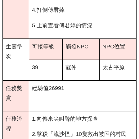
4.打倒傅君婥
5.上前查看傅君婥的情況
生靈塗
可接等級
觸發NPC
NPC位置
炭
39
寇仲
太古平原
任務獎
經驗值26991
賞
任務流
1.向傳來尖叫聲的地方探查
程
2.擊殺「流沙怪」10隻救出被困的村民