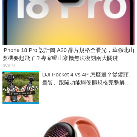
iPhone 18 Pro 設計圖 A20 晶片規格全看光，華強北山
寨機要起飛了？專家曝山寨機無法復刻兩大關鍵
3C新品
DJI Pocket 4 vs 4P 怎麼選？從鏡頭、
畫質、跟隨功能與硬體規格完整解
析，一次看懂兩台差異