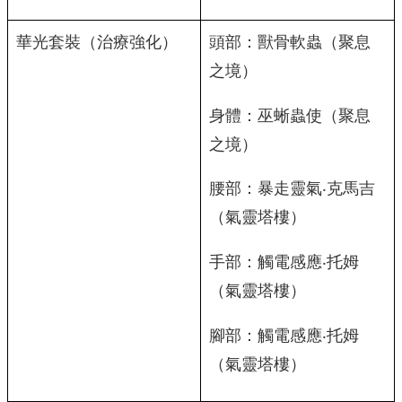
華光套裝（治療強化）
頭部：獸骨軟蟲（聚息
之境）
身體：巫蜥蟲使（聚息
之境）
腰部：暴走靈氣‧克馬吉
（氣靈塔樓）
手部：觸電感應‧托姆
（氣靈塔樓）
腳部：觸電感應‧托姆
（氣靈塔樓）