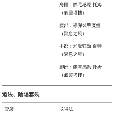
身體：觸電感應‧托姆
（氣靈塔樓）
腰部：導彈裝甲魔蟹
（聚息之境）
手部：邪魔狂熱‧百特
（聚息之境）
腳部：觸電感應‧托姆
（氣靈塔樓）
道法、陰陽套裝
套裝
取得法