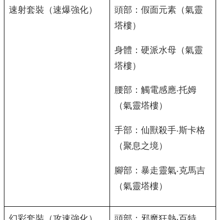
速射套裝（速爆強化）
頭部：假面元素（氣靈
塔樓）
身體：硬派水母（氣靈
塔樓）
腰部：觸電感應‧托姆
（氣靈塔樓）
手部：仙獸殺手‧斯卡格
（聚息之境）
腳部：暴走靈氣‧克馬吉
（氣靈塔樓）
幻彩套裝（攻速強化）
頭部：邪魔狂熱‧百特