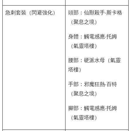
急刺套裝（閃避強化）
頭部：仙獸殺手‧斯卡格
（聚息之境）
身體：觸電感應‧托姆
（氣靈塔樓）
腰部：硬派水母（氣靈
塔樓）
手部：邪魔狂熱‧百特
（聚息之境）
腳部：觸電感應‧托姆
（氣靈塔樓）