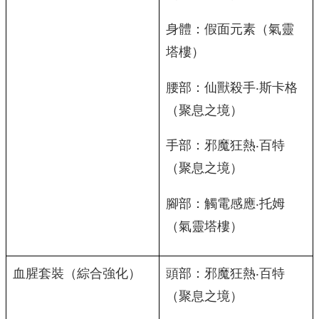
身體：假面元素（氣靈
塔樓）
腰部：仙獸殺手‧斯卡格
（聚息之境）
手部：邪魔狂熱‧百特
（聚息之境）
腳部：觸電感應‧托姆
（氣靈塔樓）
血腥套裝（綜合強化）
頭部：邪魔狂熱‧百特
（聚息之境）