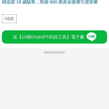
碼追蹤 19 歲駭客，勒索 800 萬美金慘遭引渡受審
#遊戲
送【10個ChatGPT的好工具】電子書
ADVERTISEMENT