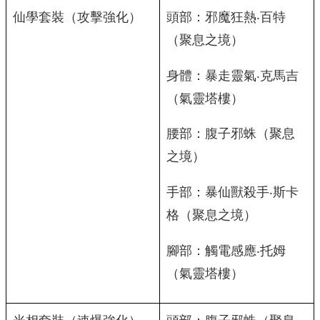
仙學套裝（攻擊強化）
頭部：邪魔狂熱‧百特
（聚息之境）
身體：暴走靈氣‧克馬吉
（氣靈塔樓）
腰部：腹子邪蛛（聚息
之境）
手部：暴仙獸殺手‧斯卡
格（聚息之境）
腳部：觸電感應‧托姆
（氣靈塔樓）