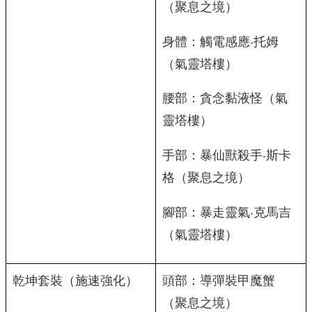
（聚息之境）
身體：觸電感應‧托姆
（氣靈塔樓）
腰部：貪念黏液怪（氣
靈塔樓）
手部：暴仙獸殺手‧斯卡
格（聚息之境）
腳部：暴走靈氣‧克馬吉
（氣靈塔樓）
乾坤套裝（施速強化）
頭部：導彈裝甲魔蟹
（聚息之境）