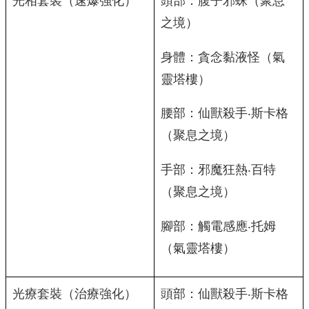
光相套裝（速爆強化）
頭部：腹子邪蛛（聚息
之境）
身體：貪念黏液怪（氣
靈塔樓）
腰部：仙獸殺手‧斯卡格
（聚息之境）
手部：邪魔狂熱‧百特
（聚息之境）
腳部：觸電感應‧托姆
（氣靈塔樓）
光療套裝（治療強化）
頭部：仙獸殺手‧斯卡格