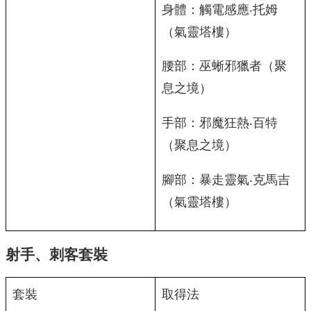
身體：觸電感應‧托姆
（氣靈塔樓）
腰部：巫蜥邪獵者（聚
息之境）
手部：邪魔狂熱‧百特
（聚息之境）
腳部：暴走靈氣‧克馬吉
（氣靈塔樓）
射手、刺客套裝
套裝
取得法