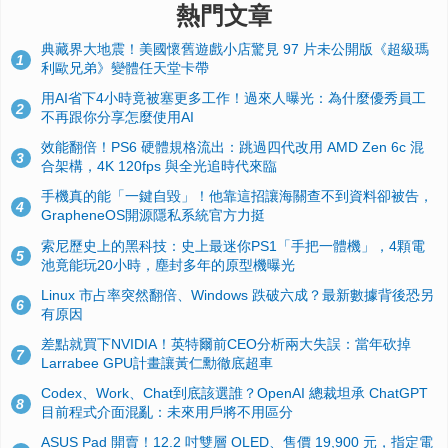
熱門文章
典藏界大地震！美國懷舊遊戲小店驚見 97 片未公開版《超級瑪
1
利歐兄弟》變體任天堂卡帶
用AI省下4小時竟被塞更多工作！過來人曝光：為什麼優秀員工
2
不再跟你分享怎麼使用AI
效能翻倍！PS6 硬體規格流出：跳過四代改用 AMD Zen 6c 混
3
合架構，4K 120fps 與全光追時代來臨
手機真的能「一鍵自毀」！他靠這招讓海關查不到資料卻被告，
4
GrapheneOS開源隱私系統官方力挺
索尼歷史上的黑科技：史上最迷你PS1「手把一體機」，4顆電
5
池竟能玩20小時，塵封多年的原型機曝光
Linux 市占率突然翻倍、Windows 跌破六成？最新數據背後恐另
6
有原因
差點就買下NVIDIA！英特爾前CEO分析兩大失誤：當年砍掉
7
Larrabee GPU計畫讓黃仁勳徹底超車
Codex、Work、Chat到底該選誰？OpenAI 總裁坦承 ChatGPT
8
目前程式介面混亂：未來用戶將不用區分
ASUS Pad 開賣！12.2 吋雙層 OLED、售價 19,900 元，指定電