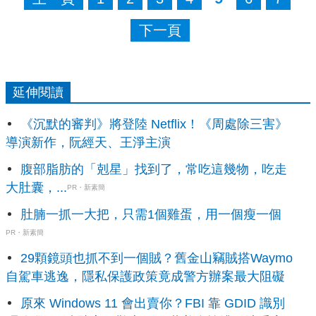
下一頁
延伸閱讀
《沉默的審判》將登陸 Netflix！《周處除三害》
導演新作，阮經天、王淨主演
腹部脂肪的「剋星」找到了，常吃這幾物，吃走
大肚囊，...
PR・新素簡
肚腩一抓一大把，只需1個雞蛋，用一個瘦一個
PR・新素簡
29顆鏡頭也抓不到一個賊？舊金山竊賊搭Waymo
自駕車逃逸，隱私保護政策竟成警方辦案最大阻礙
原來 Windows 11 會出賣你？FBI 靠 GDID 識別