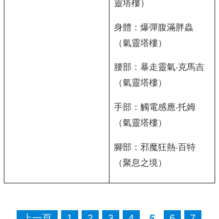
靈塔樓）
身體：爆彈腹滿胖蟲
（氣靈塔樓）
腰部：暴走靈氣‧克馬吉
（氣靈塔樓）
手部：觸電感應‧托姆
（氣靈塔樓）
腳部：邪魔狂熱‧百特
（聚息之境）
上一頁
1
2
3
4
5
6
7