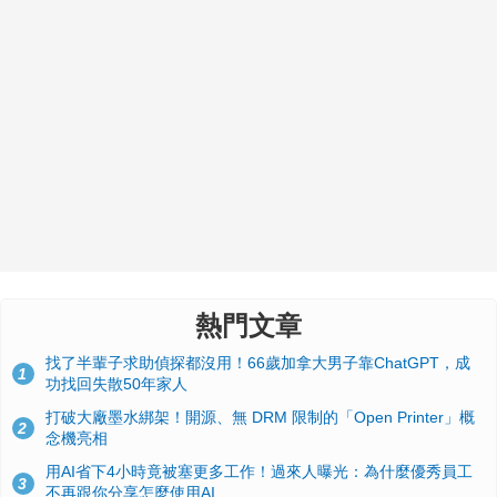
熱門文章
找了半輩子求助偵探都沒用！66歲加拿大男子靠ChatGPT，成
1
功找回失散50年家人
打破大廠墨水綁架！開源、無 DRM 限制的「Open Printer」概
2
念機亮相
用AI省下4小時竟被塞更多工作！過來人曝光：為什麼優秀員工
3
不再跟你分享怎麼使用AI