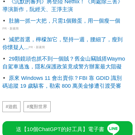
《沉默的審判》將登陸 Netflix！《周處除三害》
導演新作，阮經天、王淨主演
肚腩一抓一大把，只需1個雞蛋，用一個瘦一個
PR・新素簡
減肥首選，檸檬加它，堅持一週，腰細了，瘦到
你懷疑人...
PR・新素簡
29顆鏡頭也抓不到一個賊？舊金山竊賊搭Waymo
自駕車逃逸，隱私保護政策竟成警方辦案最大阻礙
原來 Windows 11 會出賣你？FBI 靠 GDID 識別
碼追蹤 19 歲駭客，勒索 800 萬美金慘遭引渡受審
#遊戲
#魔獸世界
送【10個ChatGPT的好工具】電子書