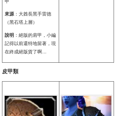
甲
來源
：大酋長黑手雷德
（黑石塔上層）
說明
：絕版的肩甲，小編
記得以前還特地留著，現
在終成絕版貨了啊…
皮甲類