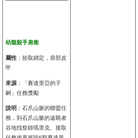
幼龍殺手肩衛
屬性
：拾取綁定，肩部皮
甲
來源
：「賽達里亞的子
嗣」任務獎勵
說明
：石爪山脈的聯盟任
務，到石爪山脈的遠眺者
谷地找祭師瑪里克。接取
任務後再摧毀5顆賽達里