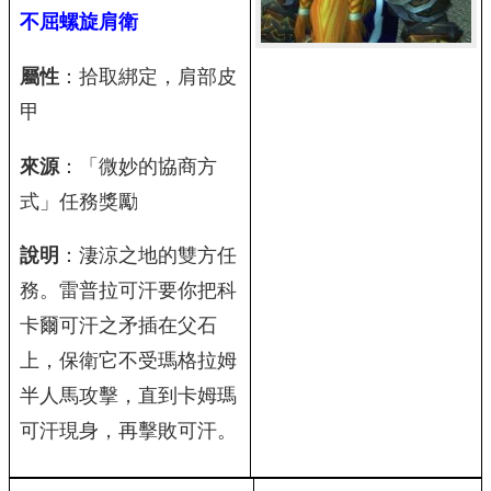
不屈螺旋肩衛
屬性
：拾取綁定，肩部皮
甲
來源
：「微妙的協商方
式」任務獎勵
說明
：淒涼之地的雙方任
務。雷普拉可汗要你把科
卡爾可汗之矛插在父石
上，保衛它不受瑪格拉姆
半人馬攻擊，直到卡姆瑪
可汗現身，再擊敗可汗。