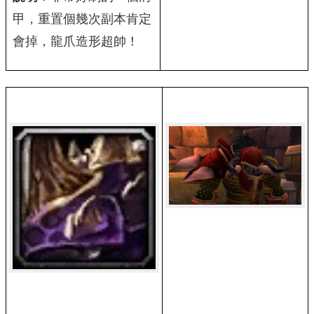
甲，重置個幾次副本肯定
會掉，龍爪造形超帥！