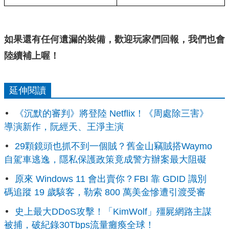
如果還有任何遺漏的裝備，歡迎玩家們回報，我們也會
陸續補上喔！
延伸閱讀
《沉默的審判》將登陸 Netflix！《周處除三害》
導演新作，阮經天、王淨主演
29顆鏡頭也抓不到一個賊？舊金山竊賊搭Waymo
自駕車逃逸，隱私保護政策竟成警方辦案最大阻礙
原來 Windows 11 會出賣你？FBI 靠 GDID 識別
碼追蹤 19 歲駭客，勒索 800 萬美金慘遭引渡受審
史上最大DDoS攻擊！「KimWolf」殭屍網路主謀
被捕，破紀錄30Tbps流量癱瘓全球！