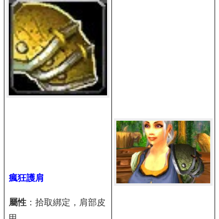
瘋狂護肩
屬性
：拾取綁定，肩部皮
甲