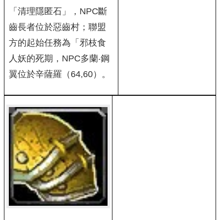
「清理隱匿石」，NPC斷
齒長者位於惡齒村；聯盟
方的起始任務為「邪枝食
人妖的死期，NPC多蘭‧鋼
翼位於辛薩羅（64,60）。