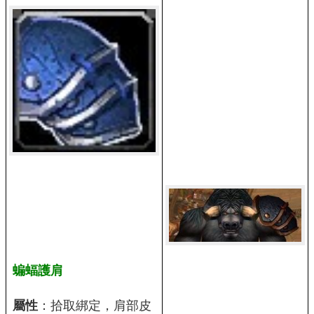
蝙蝠護肩
屬性
：拾取綁定，肩部皮