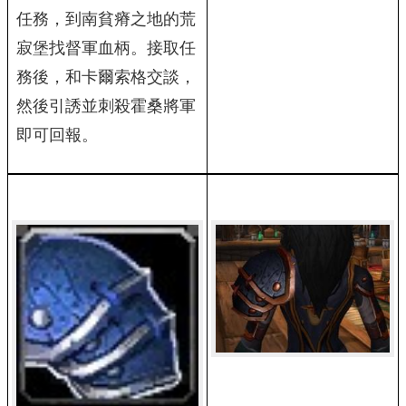
任務，到南貧瘠之地的荒
寂堡找督軍血柄。接取任
務後，和卡爾索格交談，
然後引誘並刺殺霍桑將軍
即可回報。