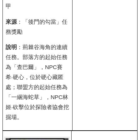
甲
來源
：「後門的勾當」任
務獎勵
說明
：荊棘谷海角的連續
任務。部落方的起始任務
為「查巴爾」，NPC賽
希‧硬心，位於硬心藏匿
處；聯盟方的起始任務為
「一綑海蛇草」，NPC林
姬‧砍擊位於探險者協會挖
掘場。