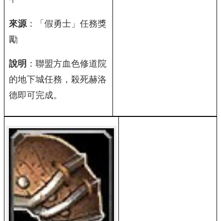
來源
：「假勇士」任務獎
勵
說明
：聯盟方血色修道院
的地下城任務，殺死赫洛
德即可完成。