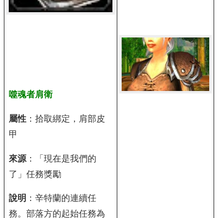
噬魂者肩衛
屬性
：拾取綁定，肩部皮
甲
來源
：「現在是我們的
了」任務獎勵
說明
：辛特蘭的連續任
務。部落方的起始任務為