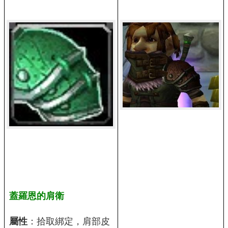
蓋羅恩的肩衛
屬性
：拾取綁定，肩部皮