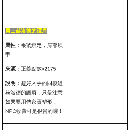
勇士赫洛德的護肩
屬性
：帳號綁定，肩部鎖
甲
來源
：正義點數x2175
說明
：超好入手的同模組
赫洛德的護肩，只是注意
如果要用傳家寶塑形，
NPC收費可是很貴的喔！