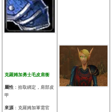
克羅姆加勇士毛皮肩衝
屬性
：拾取綁定，肩部皮
甲
來源
：克羅姆加軍需官