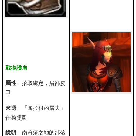
戰痕護肩
屬性
：拾取綁定，肩部皮
甲
來源
：「陶拉祖的屠夫」
任務獎勵
說明
：南貧瘠之地的部落