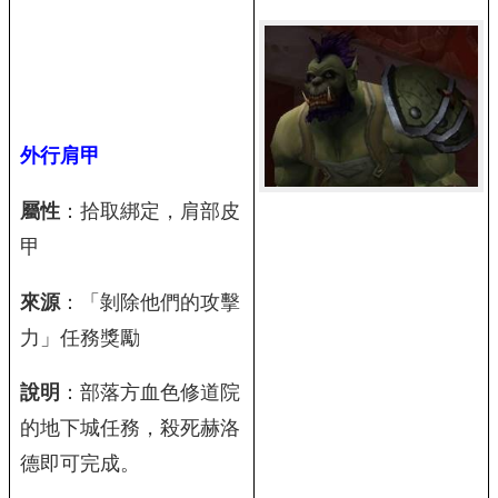
外行肩甲
屬性
：拾取綁定，肩部皮
甲
來源
：「剝除他們的攻擊
力」任務獎勵
說明
：部落方血色修道院
的地下城任務，殺死赫洛
德即可完成。