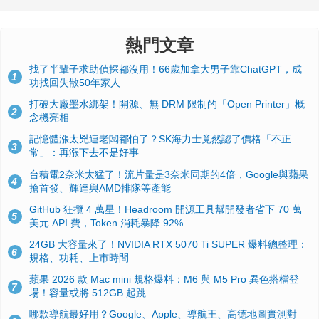
熱門文章
找了半輩子求助偵探都沒用！66歲加拿大男子靠ChatGPT，成
1
功找回失散50年家人
打破大廠墨水綁架！開源、無 DRM 限制的「Open Printer」概
2
念機亮相
記憶體漲太兇連老闆都怕了？SK海力士竟然認了價格「不正
3
常」：再漲下去不是好事
台積電2奈米太猛了！流片量是3奈米同期的4倍，Google與蘋果
4
搶首發、輝達與AMD排隊等產能
GitHub 狂攬 4 萬星！Headroom 開源工具幫開發者省下 70 萬
5
美元 API 費，Token 消耗暴降 92%
24GB 大容量來了！NVIDIA RTX 5070 Ti SUPER 爆料總整理：
6
規格、功耗、上市時間
蘋果 2026 款 Mac mini 規格爆料：M6 與 M5 Pro 異色搭檔登
7
場！容量或將 512GB 起跳
哪款導航最好用？Google、Apple、導航王、高德地圖實測對