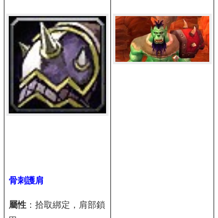
骨刺護肩
屬性
：拾取綁定，肩部鎖