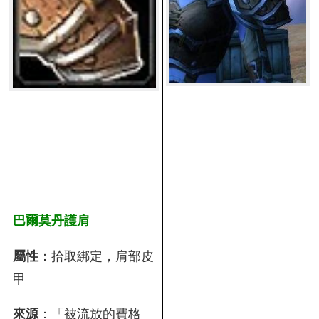
巴爾莫丹護肩
屬性
：拾取綁定，肩部皮
甲
來源
：「被流放的費格