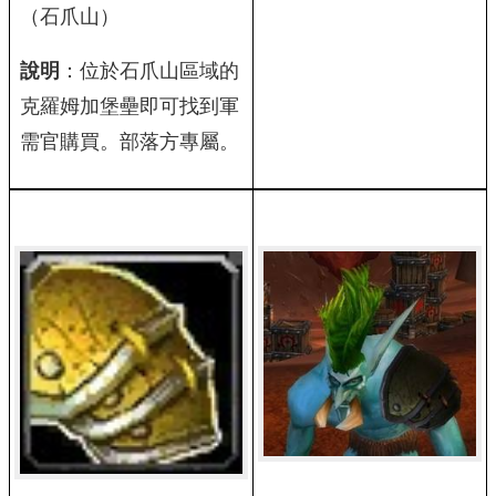
（石爪山）
說明
：位於石爪山區域的
克羅姆加堡壘即可找到軍
需官購買。部落方專屬。