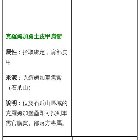
克羅姆加勇士皮甲肩衝
屬性
：拾取綁定，肩部皮
甲
來源
：克羅姆加軍需官
（石爪山）
說明
：位於石爪山區域的
克羅姆加堡壘即可找到軍
需官購買。部落方專屬。