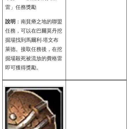
雷」任務獎勵
說明
：南貧瘠之地的聯盟
任務，可以在巴爾莫丹挖
掘場找到馬爾利‧塔文布
萊德。接取任務後，在挖
掘場殺死被流放的費格雷
即可獲得獎勵。