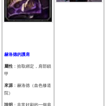
赫洛德的護肩
屬性
：拾取綁定，肩部鎖
甲
來源
：赫洛德（血色修道
院）
說明
：非常好刷的一個肩