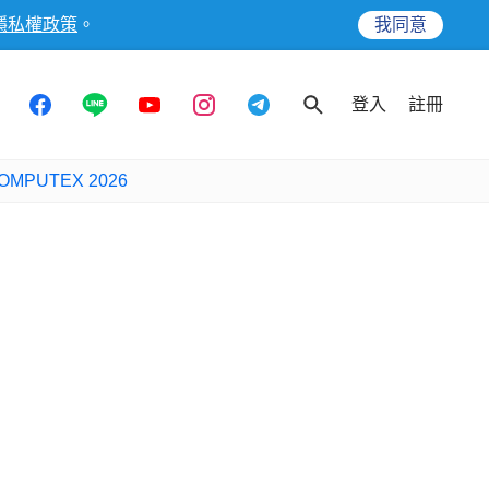
隱私權政策
。
我同意
登入
註冊
OMPUTEX 2026