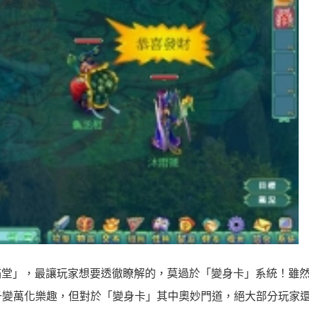
玉滿堂」，最讓玩家想要透徹瞭解的，莫過於「變身卡」系統！雖
千變萬化樂趣，但對於「變身卡」其中奧妙門道，絕大部分玩家