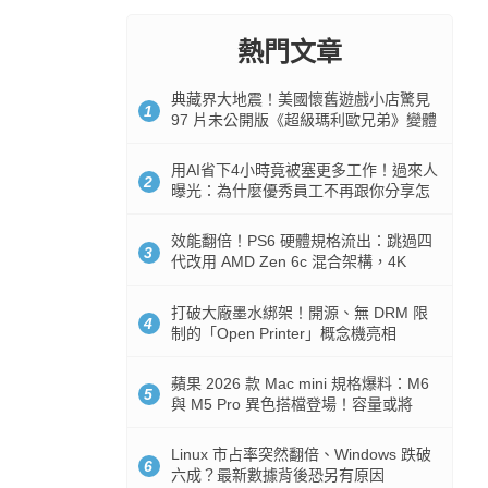
熱門文章
典藏界大地震！美國懷舊遊戲小店驚見
1
97 片未公開版《超級瑪利歐兄弟》變體
任天堂卡帶
用AI省下4小時竟被塞更多工作！過來人
2
曝光：為什麼優秀員工不再跟你分享怎
麼使用AI
效能翻倍！PS6 硬體規格流出：跳過四
3
代改用 AMD Zen 6c 混合架構，4K
120fps 與全光追時代來臨
打破大廠墨水綁架！開源、無 DRM 限
4
制的「Open Printer」概念機亮相
蘋果 2026 款 Mac mini 規格爆料：M6
5
與 M5 Pro 異色搭檔登場！容量或將
512GB 起跳
Linux 市占率突然翻倍、Windows 跌破
6
六成？最新數據背後恐另有原因