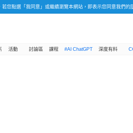
，若您點選「我同意」或繼續瀏覽本網站，即表示您同意我們的
片
活動
討論區
課程
#AI ChatGPT
深度有料
C