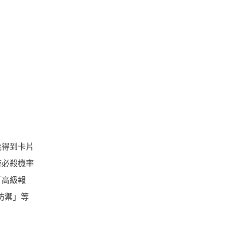
能得到卡片
時必殺機率
「高級報
防禦」等