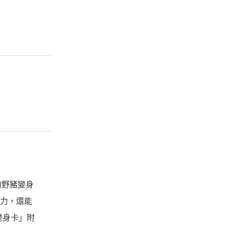
的野豬變身
禦力，還能
變身卡」附