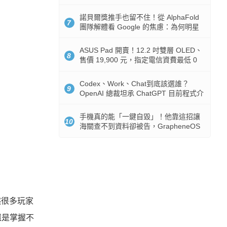
諾貝爾獎推手也留不住！從 AlphaFold
7
團隊解體看 Google 的焦慮：為何明星
實驗室要為 Gemini 讓路？
ASUS Pad 開賣！12.2 吋雙層 OLED、
8
售價 19,900 元，指定電信資費最低 0
元入手
Codex、Work、Chat到底該選誰？
9
OpenAI 總裁坦承 ChatGPT 目前程式介
面混亂：未來用戶將不用區分
手機真的能「一鍵自毀」！他靠這招讓
10
海關查不到資料卻被告，GrapheneOS
開源隱私系統官方力挺
然很多玩家
還是掌握不