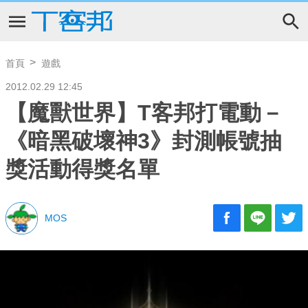
首頁
遊戲
2012.02.29 12:45
【魔獸世界】T客邦打電動－
《暗黑破壞神3》封測帳號抽
獎活動得獎名單
MOS