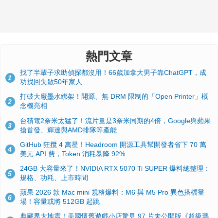
熱門文章
找了半輩子求助偵探都沒用！66歲加拿大男子靠ChatGPT，成
1
功找回失散50年家人
打破大廠墨水綁架！開源、無 DRM 限制的「Open Printer」概
2
念機亮相
台積電2奈米太猛了！流片量是3奈米同期的4倍，Google與蘋果
3
搶首發、輝達與AMD排隊等產能
GitHub 狂攬 4 萬星！Headroom 開源工具幫開發者省下 70 萬
4
美元 API 費，Token 消耗暴降 92%
24GB 大容量來了！NVIDIA RTX 5070 Ti SUPER 爆料總整理：
5
規格、功耗、上市時間
蘋果 2026 款 Mac mini 規格爆料：M6 與 M5 Pro 異色搭檔登
6
場！容量或將 512GB 起跳
典藏界大地震！美國懷舊遊戲小店驚見 97 片未公開版《超級瑪