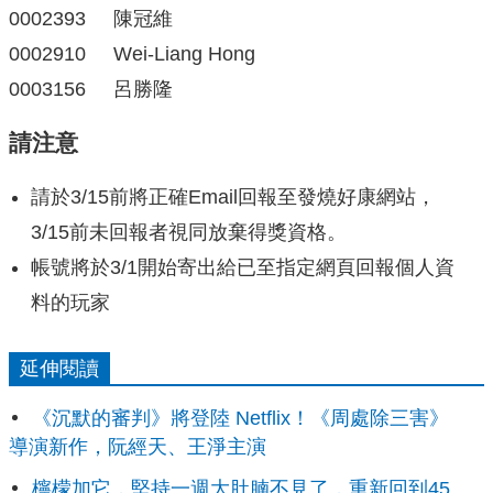
0002393 陳冠維
0002910 Wei-Liang Hong
0003156 呂勝隆
請注意
請於3/15前將正確Email回報至發燒好康網站，
3/15前未回報者視同放棄得獎資格。
帳號將於3/1開始寄出給已至指定網頁回報個人資
料的玩家
延伸閱讀
《沉默的審判》將登陸 Netflix！《周處除三害》
導演新作，阮經天、王淨主演
檸檬加它，堅持一週大肚腩不見了，重新回到45