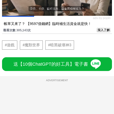
ads by popIn
帳單又來了？ 【9597借錢網】臨時補生活資金就是快！
深入了解
觀看次數 305,143次
#遊戲
#魔獸世界
#暗黑破壞神3
送【10個ChatGPT的好工具】電子書
ADVERTISEMENT