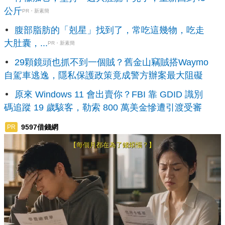
公斤
PR・新素簡
腹部脂肪的「剋星」找到了，常吃這幾物，吃走
大肚囊，...
PR・新素簡
29顆鏡頭也抓不到一個賊？舊金山竊賊搭Waymo
自駕車逃逸，隱私保護政策竟成警方辦案最大阻礙
原來 Windows 11 會出賣你？FBI 靠 GDID 識別
碼追蹤 19 歲駭客，勒索 800 萬美金慘遭引渡受審
9597借錢網
PR