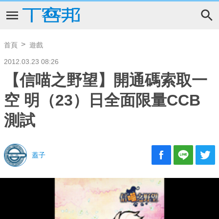
首頁
遊戲
2012.03.23 08:26
【信喵之野望】開通碼索取一
空 明（23）日全面限量CCB
測試
蓋子