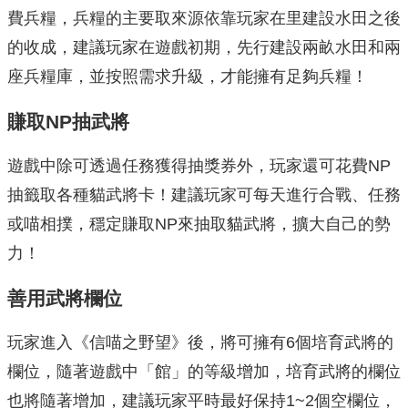
費兵糧，兵糧的主要取來源依靠玩家在里建設水田之後
的收成，建議玩家在遊戲初期，先行建設兩畝水田和兩
座兵糧庫，並按照需求升級，才能擁有足夠兵糧！
賺取NP抽武將
遊戲中除可透過任務獲得抽獎券外，玩家還可花費NP
抽籤取各種貓武將卡！建議玩家可每天進行合戰、任務
或喵相撲，穩定賺取NP來抽取貓武將，擴大自己的勢
力！
善用武將欄位
玩家進入《信喵之野望》後，將可擁有6個培育武將的
欄位，隨著遊戲中「館」的等級增加，培育武將的欄位
也將隨著增加，建議玩家平時最好保持1~2個空欄位，