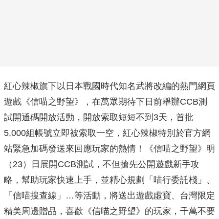
紅心辣椒旗下以日本戰國時代知名武將改編的熱門網頁
遊戲《信喵之野望》，在萬眾期待下日前舉辦CCB測
試開通碼開放活動，開放索取短短不到3天，首批
5,000組帳號立即被索取一空，紅心辣椒特別於官方網
站緊急加碼發送來回應玩家的熱情！《信喵之野望》明
（23）日展開CCB測試，不但搶先公開遊戲新手攻
略，幫助玩家快速上手，並精心規劃「喵行委託棧」、
「信喵搜查線」…等活動，將送出遊戲虛寶、台灣限定
精美周邊贈品，喜歡《信喵之野望》的玩家，千萬不要