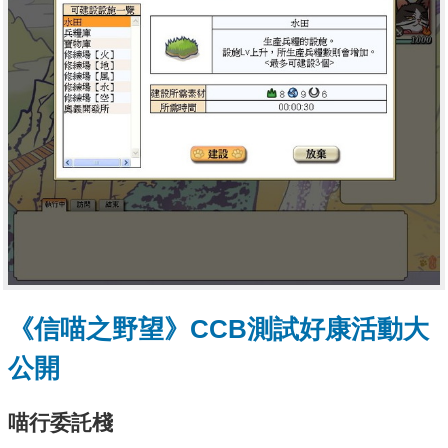
《信喵之野望》CCB測試好康活動大
公開
喵行委託棧