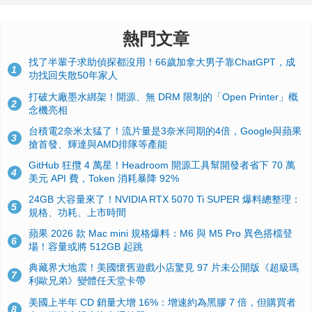
熱門文章
找了半輩子求助偵探都沒用！66歲加拿大男子靠ChatGPT，成
1
功找回失散50年家人
打破大廠墨水綁架！開源、無 DRM 限制的「Open Printer」概
2
念機亮相
台積電2奈米太猛了！流片量是3奈米同期的4倍，Google與蘋果
3
搶首發、輝達與AMD排隊等產能
GitHub 狂攬 4 萬星！Headroom 開源工具幫開發者省下 70 萬
4
美元 API 費，Token 消耗暴降 92%
24GB 大容量來了！NVIDIA RTX 5070 Ti SUPER 爆料總整理：
5
規格、功耗、上市時間
蘋果 2026 款 Mac mini 規格爆料：M6 與 M5 Pro 異色搭檔登
6
場！容量或將 512GB 起跳
典藏界大地震！美國懷舊遊戲小店驚見 97 片未公開版《超級瑪
7
利歐兄弟》變體任天堂卡帶
美國上半年 CD 銷量大增 16%：增速約為黑膠 7 倍，但購買者
8