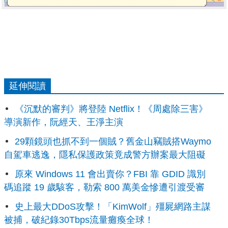
延伸閱讀
《沉默的審判》將登陸 Netflix！《周處除三害》
導演新作，阮經天、王淨主演
29顆鏡頭也抓不到一個賊？舊金山竊賊搭Waymo
自駕車逃逸，隱私保護政策竟成警方辦案最大阻礙
原來 Windows 11 會出賣你？FBI 靠 GDID 識別
碼追蹤 19 歲駭客，勒索 800 萬美金慘遭引渡受審
史上最大DDoS攻擊！「KimWolf」殭屍網路主謀
被捕，破紀錄30Tbps流量癱瘓全球！