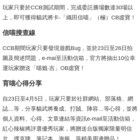
玩家只要於CCB測試期間，完成委託勝場數達30場以
上，即可獲得貓武將卡-「織田信喵」（極）CB虛寶！
信喵搜查線
CCB期間玩家只要發現遊戲Bug，並於23日至26日拍
圖及簡述問題，e-mai至活動信箱，官方將抽出10位幸
運玩家贈送「喵籤‧吉」OB虛寶！
育喵心得分享
自23日至4月5日，玩家只要於社群網站、部落格、網
誌…等，分享貓武將養成、打賊、陣容…等心得，並將
個人資料、心得、文章連結等資訊e-mail至活動信箱，
紅心辣椒將評選優秀玩家，將贈送台版獨家限量明信
片、撲克牌、筆記本、海報…等精美周邊贈品！