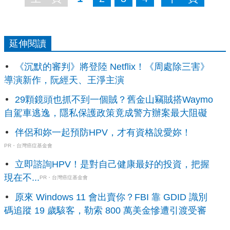
延伸閱讀
《沉默的審判》將登陸 Netflix！《周處除三害》
導演新作，阮經天、王淨主演
29顆鏡頭也抓不到一個賊？舊金山竊賊搭Waymo
自駕車逃逸，隱私保護政策竟成警方辦案最大阻礙
伴侶和妳一起預防HPV，才有資格說愛妳！
PR・台灣癌症基金會
立即諮詢HPV！是對自己健康最好的投資，把握
現在不...
PR・台灣癌症基金會
原來 Windows 11 會出賣你？FBI 靠 GDID 識別
碼追蹤 19 歲駭客，勒索 800 萬美金慘遭引渡受審