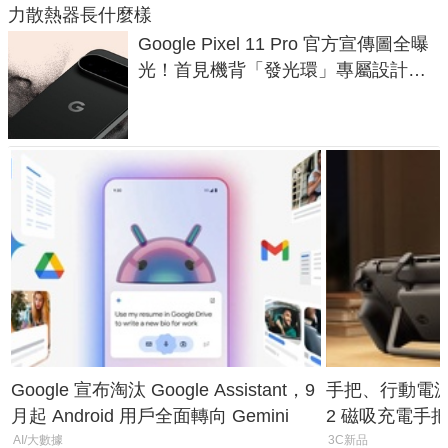
力散熱器長什麼樣
Google Pixel 11 Pro 官方宣傳圖全曝
光！首見機背「發光環」專屬設計、
120 倍變焦挑戰攝影極限
Google 宣布淘汰 Google Assistant，9
手把、行動電源合體
月起 Android 用戶全面轉向 Gemini
2 磁吸充電手把
倍
AI/大數據
3C新品