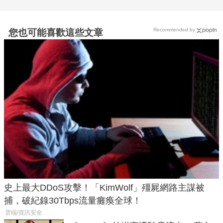
Recommended by
您也可能喜歡這些文章
史上最大DDoS攻擊！「KimWolf」殭屍網路主謀被
捕，破紀錄30Tbps流量癱瘓全球！
雲端/資訊安全