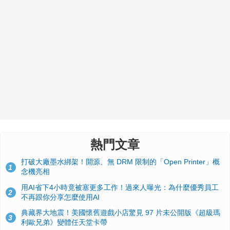
熱門文章
打破大廠墨水綁架！開源、無 DRM 限制的「Open Printer」概
1
念機亮相
用AI省下4小時竟被塞更多工作！過來人曝光：為什麼優秀員工
2
不再跟你分享怎麼使用AI
典藏界大地震！美國懷舊遊戲小店驚見 97 片未公開版《超級瑪
3
利歐兄弟》變體任天堂卡帶