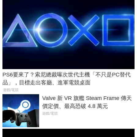
PS6要來了？索尼總裁曝次世代主機「不只是PC替代
品」，目標走出客廳、進軍電競桌面
遊戲/電競
Valve 新 VR 旗艦 Steam Frame 傳天
價定價、最高恐破 4.8 萬元
遊戲/電競