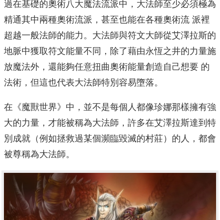
過在基礎的奧術八大魔法流派中，大法師至少必須極為
精通其中兩種奧術流派，甚至也能在各種奧術流 派裡
超越一般法師的能力。大法師與符文大師從艾澤拉斯的
地脈中獲取符文能量不同，除了藉由永恆之井的力量施
放魔法外，還能夠任意扭曲奧術能量創造自己想要 的
法術，但這也代表大法師特別容易墮落。
在《魔獸世界》中，並不是每個人都像珍娜那樣擁有強
大的力量，才能被稱為大法師，許多在艾澤拉斯達到特
別成就（例如拯救過某個瀕臨毀滅的村莊）的人，都會
被尊稱為大法師。