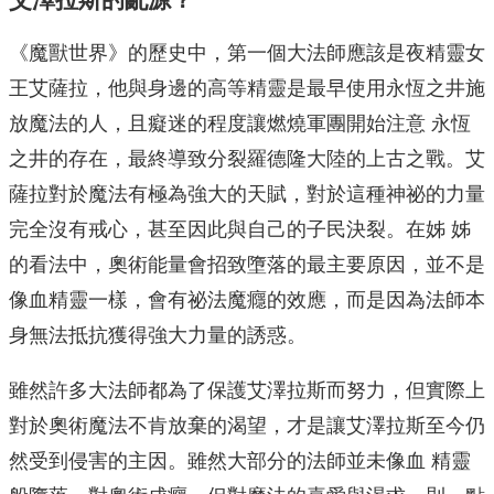
《魔獸世界》的歷史中，第一個大法師應該是夜精靈女
王艾薩拉，他與身邊的高等精靈是最早使用永恆之井施
放魔法的人，且癡迷的程度讓燃燒軍團開始注意 永恆
之井的存在，最終導致分裂羅德隆大陸的上古之戰。艾
薩拉對於魔法有極為強大的天賦，對於這種神祕的力量
完全沒有戒心，甚至因此與自己的子民決裂。在姊 姊
的看法中，奧術能量會招致墮落的最主要原因，並不是
像血精靈一樣，會有祕法魔癮的效應，而是因為法師本
身無法抵抗獲得強大力量的誘惑。
雖然許多大法師都為了保護艾澤拉斯而努力，但實際上
對於奧術魔法不肯放棄的渴望，才是讓艾澤拉斯至今仍
然受到侵害的主因。雖然大部分的法師並未像血 精靈