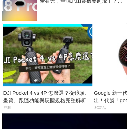
全看光，華強北山寨機要起飛了？專
家曝山寨機無法復刻兩大關鍵
DJI Pocket 4 vs 4P 怎麼選？從鏡頭、
Google 新一代 
畫質、跟隨功能與硬體規格完整解析，
出！代號「god
一次看懂兩台差異
鎖定 AI 應用
評測
3C新品