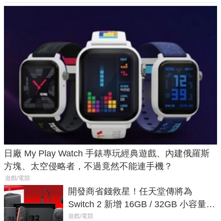
日廠 My Play Watch 手錶專玩經典遊戲、內建俄羅斯
方塊、太空侵略者，不過竟然不能連手機？
遊戲/電競
開發商省錢救星！任天堂傳將為
Switch 2 新增 16GB / 32GB 小容量遊
戲卡的選擇
遊戲/電競