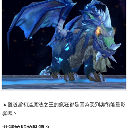
▲難道當初連魔法之王的瘋狂都是因為受到奧術能量影
響嗎？
艾澤拉斯的亂源？