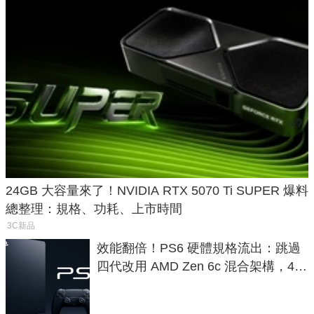
24GB 大容量來了！NVIDIA RTX 5070 Ti SUPER 爆料
總整理：規格、功耗、上市時間
3C新品
效能翻倍！PS6 硬體規格流出：跳過
四代改用 AMD Zen 6c 混合架構，4K
120fps 與全光追時代來臨