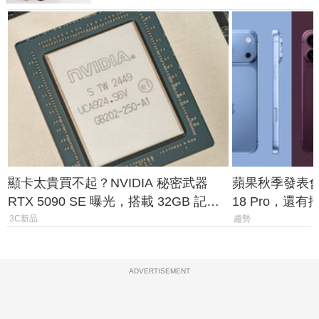
顯卡太貴買不起？NVIDIA 秘密武器
蘋果秋季發表會大
RTX 5090 SE 曝光，搭載 32GB 記憶
18 Pro，還
體
測一次看
3C新品
趨勢
ADVERTISEMENT