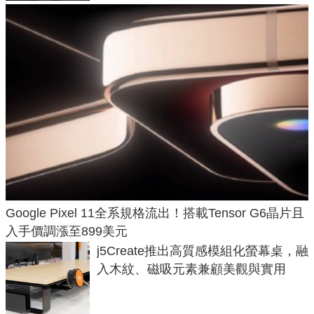
Google Pixel 11全系規格流出！搭載Tensor G6晶片且
入手價調漲至899美元
j5Create推出高質感模組化螢幕桌，融
入木紋、磁吸元素兼顧美觀與實用