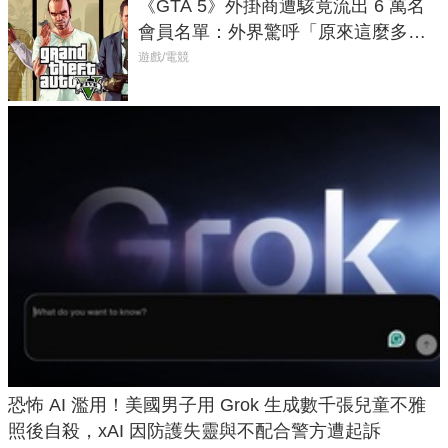
《GTA 5》外掛商遭駭竟流出 6 萬名
會員名單：外界驚呼「原來這麼多人
在開掛！」
遊戲/電競
恐怖 AI 濫用！美國男子用 Grok 生成數千張兒童不雅
照後自殺，xAI 因防護失靈與不配合警方遭起訴