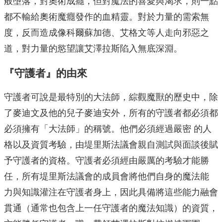
般墮落，對奧術成癮，但對魔法的喜愛與渴求，則一點
都不輸給奧術魔癮發作的血精靈。對於力量的需索無
度，反而造成像科爾蘇加德、艾格文等人走向邪惡之
道，對力量的慾望讓艾澤拉斯陷入無底深淵。
『守護者』的由來
守護者可說是最特別的大法師，綜觀魔獸的歷史中，除
了麥迪文及他的兒子麥迪安外，所有的守護者都必須都
必須擁有「大法師」的稱號。他們必須經過嚴密 的人
格以及資質考驗，由堤里斯法議會親自測試與面談後賦
予守護者的資格。守護者必須經由嚴厲的考驗才能勝
任，所有堤里斯法議會的成員會將他們自身的魔法能
力與知識灌注在守護者身上，因此具備將這些能力融會
貫通（通常也包含上一任守護者的魔法知識）的資質，