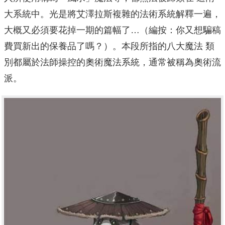
大系統中。光是將艾澤拉斯複雜的法術系統解釋一遍，
大概又必須要花掉一期的篇幅了…（編按：你又想騙稿
費買新出的保養品了嗎？）。本段所指的八大魔法 類
別都屬於法師操控的奧術魔法系統，通常被稱為奧術流
派。