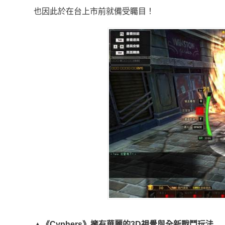
也因此於在台上市前就備受矚目！
▲
《
Cyphers
》擁有華麗的
3D
視覺與全新戰鬥玩法