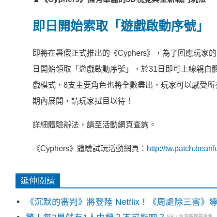
即日開始索取「遊戲啟動序號」
即將在暑假正式推出的《Cyphers》，為了回應玩
日開始領取「遊戲啟動序號」，於31日即可上線親自體
戲模式，8支主要角色也將全數盡出，玩家可以感受所
期內展開，請玩家拭目以待！
詳細體驗辦法，請至活動網頁查詢。
《Cyphers》體驗試玩活動網頁：
http://tw.patch.bea
延伸閱讀
《沉默的審判》將登陸 Netflix！《周處除三害
PR・台灣癌症基金會