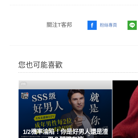
關注T客邦
粉絲專頁
您也可能喜歡
PR
1/2機率淪陷！你是好男人還是渣