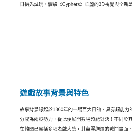
日搶先試玩，體驗《
Cyphers
》華麗的
3D
視覺與全新
遊戲故事背景與特色
故事背景緣起於1860年的一場巨大日蝕，具有超能力
分成為兩股勢力，從此便展開數場超能對決！不同於其他
在韓國已囊括多項遊戲大獎，其華麗絢爛的戰鬥畫面