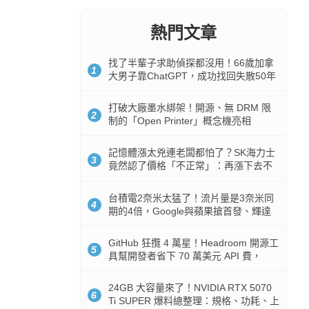
熱門文章
找了半輩子求助偵探都沒用！66歲加拿
1
大男子靠ChatGPT，成功找回失散50年
家人
打破大廠墨水綁架！開源、無 DRM 限
2
制的「Open Printer」概念機亮相
記憶體漲太兇連老闆都怕了？SK海力士
3
竟然認了價格「不正常」：再漲下去不
是好事
台積電2奈米太猛了！流片量是3奈米同
4
期的4倍，Google與蘋果搶首發、輝達
與AMD排隊等產能
GitHub 狂攬 4 萬星！Headroom 開源工
5
具幫開發者省下 70 萬美元 API 費，
Token 消耗暴降 92%
24GB 大容量來了！NVIDIA RTX 5070
6
Ti SUPER 爆料總整理：規格、功耗、上