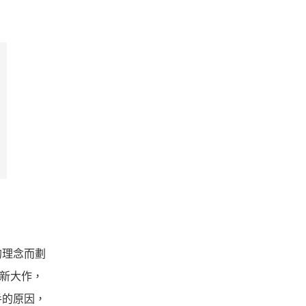
的理念而劃
全新大作，
手的原因，