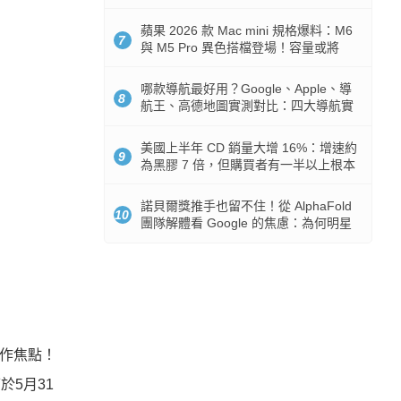
市時間
蘋果 2026 款 Mac mini 規格爆料：M6
7
與 M5 Pro 異色搭檔登場！容量或將
512GB 起跳
哪款導航最好用？Google、Apple、導
8
航王、高德地圖實測對比：四大導航實
測懶人包
美國上半年 CD 銷量大增 16%：增速約
9
為黑膠 7 倍，但購買者有一半以上根本
沒有播放器
諾貝爾獎推手也留不住！從 AlphaFold
10
團隊解體看 Google 的焦慮：為何明星
實驗室要為 Gemini 讓路？
作焦點！
可於
5
月
31