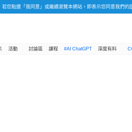
，若您點選「我同意」或繼續瀏覽本網站，即表示您同意我們的
片
活動
討論區
課程
#AI ChatGPT
深度有料
C