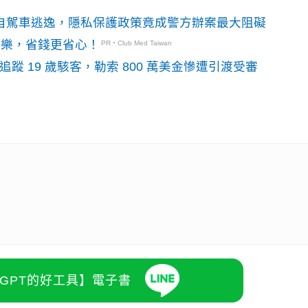
o自駕車逃逸，隱私保護政策竟成警方辦案最大阻礙
玩樂，省錢更省心！
PR・Club Med Taiwan
識別碼追蹤 19 歲駭客，勒索 800 萬美金慘遭引渡受審
atGPT的好工具】電子書