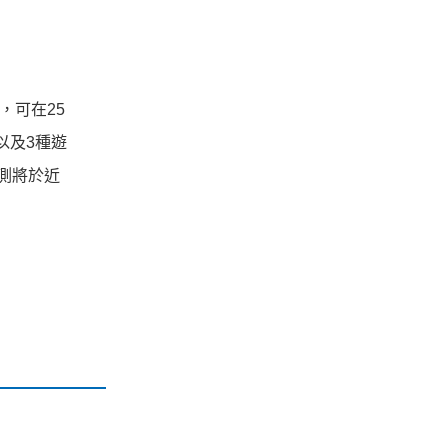
，可在25
以及3種遊
測將於近