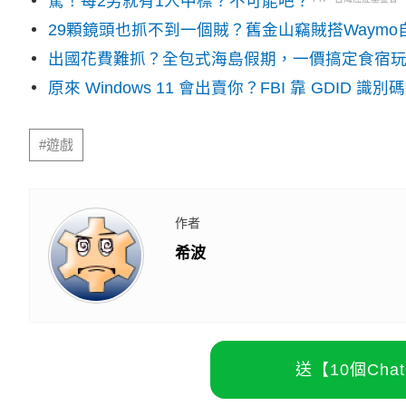
驚！每2男就有1人中標？不可能吧？
29顆鏡頭也抓不到一個賊？舊金山竊賊搭Waym
出國花費難抓？全包式海島假期，一價搞定食宿
原來 Windows 11 會出賣你？FBI 靠 GDID 
#遊戲
作者
希波
送【10個Ch