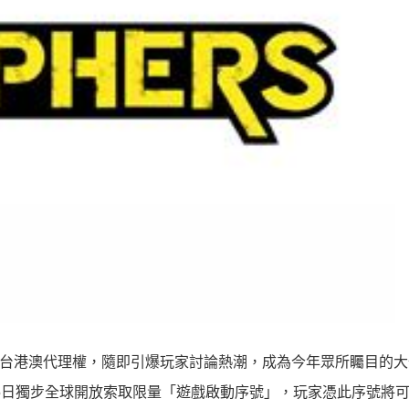
台港澳代理權，隨即引爆玩家討論熱潮，成為今年眾所矚目的大
5
日獨步全球開放索取限量「遊戲啟動序號」，玩家憑此序號將