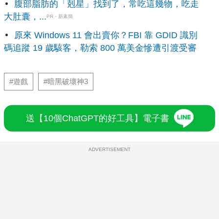
腹部脂肪的「剋星」找到了，常吃這幾物，吃走
大肚囊，...
PR・新素簡
原來 Windows 11 會出賣你？FBI 靠 GDID 識別
碼追蹤 19 歲駭客，勒索 800 萬美金慘遭引渡受審
#遊戲
#暗黑破壞神3
送【10個ChatGPT的好工具】電子書
ADVERTISEMENT