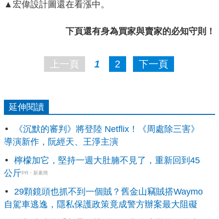
▲宏偉設計圖還在看漲中。
下頁還有身為買家與賣家的必知守則！
上一頁
1
2
下一頁
延伸閱讀
《沉默的審判》將登陸 Netflix！《周處除三害》
導演新作，阮經天、王淨主演
檸檬加它，堅持一週大肚腩不見了，重新回到45
公斤
PR・新素簡
29顆鏡頭也抓不到一個賊？舊金山竊賊搭Waymo
自駕車逃逸，隱私保護政策竟成警方辦案最大阻礙