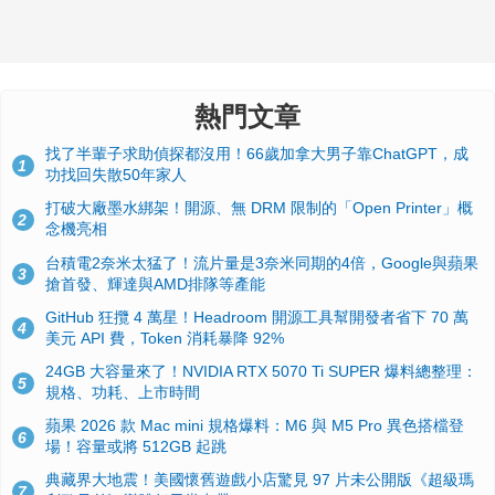
熱門文章
找了半輩子求助偵探都沒用！66歲加拿大男子靠ChatGPT，成
1
功找回失散50年家人
打破大廠墨水綁架！開源、無 DRM 限制的「Open Printer」概
2
念機亮相
台積電2奈米太猛了！流片量是3奈米同期的4倍，Google與蘋果
3
搶首發、輝達與AMD排隊等產能
GitHub 狂攬 4 萬星！Headroom 開源工具幫開發者省下 70 萬
4
美元 API 費，Token 消耗暴降 92%
24GB 大容量來了！NVIDIA RTX 5070 Ti SUPER 爆料總整理：
5
規格、功耗、上市時間
蘋果 2026 款 Mac mini 規格爆料：M6 與 M5 Pro 異色搭檔登
6
場！容量或將 512GB 起跳
典藏界大地震！美國懷舊遊戲小店驚見 97 片未公開版《超級瑪
7