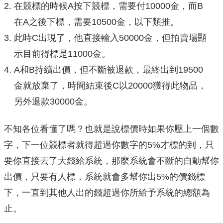
在競標的時候A按下競標，需要付10000金，而B
在A之後下標，需要10500金，以下類推。
此時C出現了，他直接輸入50000金，但拍賣場顯
示目前得標是11000金。
A和B持續出價，但不斷被退款，最終出到19500
金就放棄了，時間結束後C以20000獲得此物品，
另外退款30000金。
不知各位看懂了嗎？也就是說標價時如果你壓上一個數
字，下一位競標者就得超過你數字的5%才標的到，只
要你直接丟了大錢給系統，那麼系統會不斷的自動幫你
出價，只要有人標，系統就會多幫你出5%的價錢標
下，一直到其他人出的錢超過你所給予系統的總額為
止。