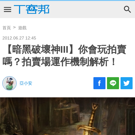
首頁
遊戲
2012.06.27 12:45
【暗黑破壞神III】你會玩拍賣
嗎？拍賣場運作機制解析！
亞小安