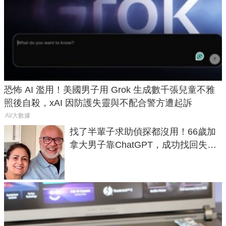
恐怖 AI 濫用！美國男子用 Grok 生成數千張兒童不雅
照後自殺，xAI 因防護失靈與不配合警方遭起訴
AI/大數據
找了半輩子求助偵探都沒用！66歲加
拿大男子靠ChatGPT，成功找回失散
50年家人