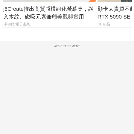
j5Create推出高質感模組化螢幕桌，融
顯卡太貴買不起？
入木紋、磁吸元素兼顧美觀與實用
RTX 5090 S
體
半導體/電子產業
3C新品
ADVERTISEMENT