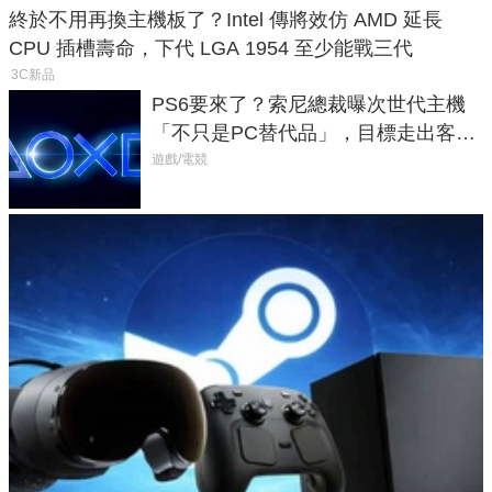
終於不用再換主機板了？Intel 傳將效仿 AMD 延長
CPU 插槽壽命，下代 LGA 1954 至少能戰三代
3C新品
PS6要來了？索尼總裁曝次世代主機
「不只是PC替代品」，目標走出客
廳、進軍電競桌面
遊戲/電競