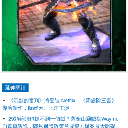
延伸閱讀
《沉默的審判》將登陸 Netflix！《周處除三害》
導演新作，阮經天、王淨主演
29顆鏡頭也抓不到一個賊？舊金山竊賊搭Waymo
自駕車逃逸，隱私保護政策竟成警方辦案最大阻礙