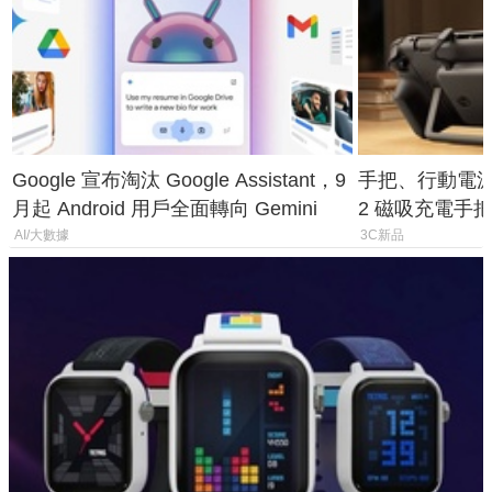
Google 宣布淘汰 Google Assistant，9
手把、行動電源合體
月起 Android 用戶全面轉向 Gemini
2 磁吸充電手把
倍
AI/大數據
3C新品