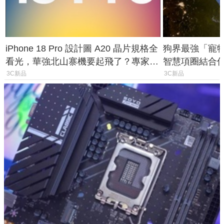
iPhone 18 Pro 設計圖 A20 晶片規格全
狗界最強「寵物追
看光，華強北山寨機要起飛了？專家曝
智慧項圈結合
山寨機無法復刻兩大關鍵
谷也能精準找
3C新品
3C新品