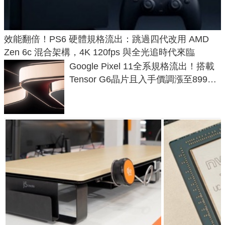
效能翻倍！PS6 硬體規格流出：跳過四代改用 AMD
Zen 6c 混合架構，4K 120fps 與全光追時代來臨
Google Pixel 11全系規格流出！搭載
Tensor G6晶片且入手價調漲至899美
元