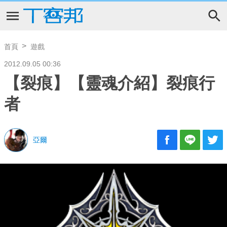
首頁
遊戲
2012.09.05 00:36
【裂痕】【靈魂介紹】裂痕行
者
亞爾