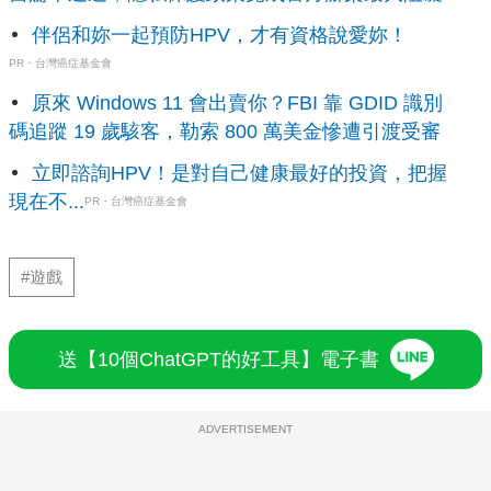
伴侶和妳一起預防HPV，才有資格說愛妳！
PR・台灣癌症基金會
原來 Windows 11 會出賣你？FBI 靠 GDID 識別
碼追蹤 19 歲駭客，勒索 800 萬美金慘遭引渡受審
立即諮詢HPV！是對自己健康最好的投資，把握
現在不...
PR・台灣癌症基金會
#遊戲
送【10個ChatGPT的好工具】電子書
ADVERTISEMENT