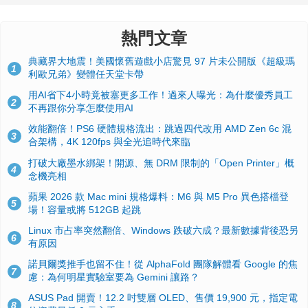
熱門文章
典藏界大地震！美國懷舊遊戲小店驚見 97 片未公開版《超級瑪
1
利歐兄弟》變體任天堂卡帶
用AI省下4小時竟被塞更多工作！過來人曝光：為什麼優秀員工
2
不再跟你分享怎麼使用AI
效能翻倍！PS6 硬體規格流出：跳過四代改用 AMD Zen 6c 混
3
合架構，4K 120fps 與全光追時代來臨
打破大廠墨水綁架！開源、無 DRM 限制的「Open Printer」概
4
念機亮相
蘋果 2026 款 Mac mini 規格爆料：M6 與 M5 Pro 異色搭檔登
5
場！容量或將 512GB 起跳
Linux 市占率突然翻倍、Windows 跌破六成？最新數據背後恐另
6
有原因
諾貝爾獎推手也留不住！從 AlphaFold 團隊解體看 Google 的焦
7
慮：為何明星實驗室要為 Gemini 讓路？
ASUS Pad 開賣！12.2 吋雙層 OLED、售價 19,900 元，指定電
8