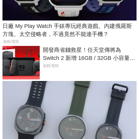
日廠 My Play Watch 手錶專玩經典遊戲、內建俄羅斯
方塊、太空侵略者，不過竟然不能連手機？
遊戲/電競
開發商省錢救星！任天堂傳將為
Switch 2 新增 16GB / 32GB 小容量遊
戲卡的選擇
遊戲/電競