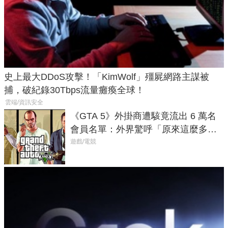
史上最大DDoS攻擊！「KimWolf」殭屍網路主謀被
捕，破紀錄30Tbps流量癱瘓全球！
雲端/資訊安全
《GTA 5》外掛商遭駭竟流出 6 萬名
會員名單：外界驚呼「原來這麼多人
在開掛！」
遊戲/電競