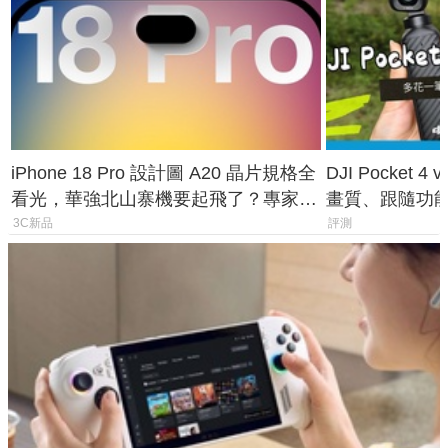
iPhone 18 Pro 設計圖 A20 晶片規格全
DJI Pocket
看光，華強北山寨機要起飛了？專家曝
畫質、跟隨功
山寨機無法復刻兩大關鍵
一次看懂兩台
3C新品
評測