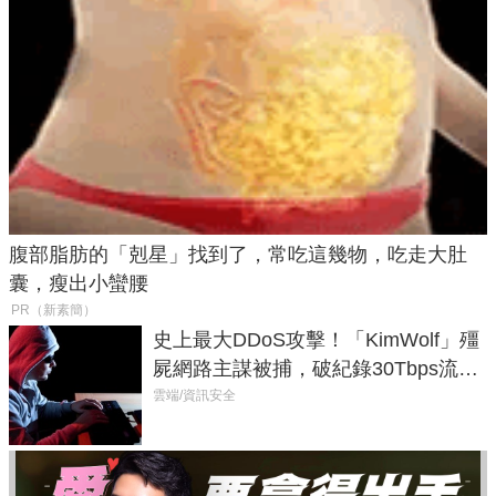
腹部脂肪的「剋星」找到了，常吃這幾物，吃走大肚
囊，瘦出小蠻腰
PR（新素簡）
史上最大DDoS攻擊！「KimWolf」殭
屍網路主謀被捕，破紀錄30Tbps流量
癱瘓全球！
雲端/資訊安全