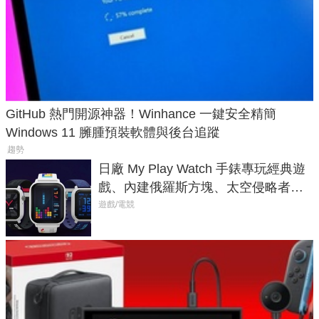
GitHub 熱門開源神器！Winhance 一鍵安全精簡
Windows 11 臃腫預裝軟體與後台追蹤
趨勢
日廠 My Play Watch 手錶專玩經典遊
戲、內建俄羅斯方塊、太空侵略者，
不過竟然不能連手機？
遊戲/電競