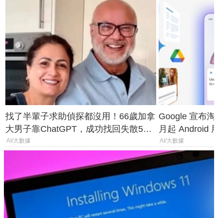
找了半輩子求助偵探都沒用！66歲加拿
Google 宣布淘汰 
大男子靠ChatGPT，成功找回失散50
月起 Android
年家人
AI/大數據
AI/大數據