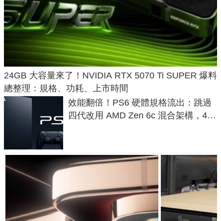
24GB 大容量來了！NVIDIA RTX 5070 Ti SUPER 爆料
總整理：規格、功耗、上市時間
效能翻倍！PS6 硬體規格流出：跳過
四代改用 AMD Zen 6c 混合架構，4K
120fps 與全光追時代來臨