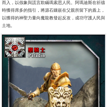
而入，以假象與謊言欺瞞瑪索思人民。阿瑪迪斯在祈禱
時獲得席多的指引，將源石鑲嵌在父親所留下的盾上，
以獲得的神聖力量向魔龍教發起反攻，成功守護人民與
土地。