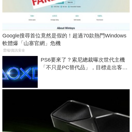
Google搜尋首位竟然是假的！超過70款熱門Windows
軟體爆「山寨官網」危機
雲端/資訊安全
PS6要來了？索尼總裁曝次世代主機
「不只是PC替代品」，目標走出客
廳、進軍電競桌面