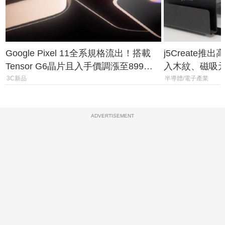
Google Pixel 11全系規格流出！搭載
j5Create
Tensor G6晶片且入手價調漲至899美
入木紋、磁吸
元
3C新品
半導體/電子產業
ADVERTISEMENT