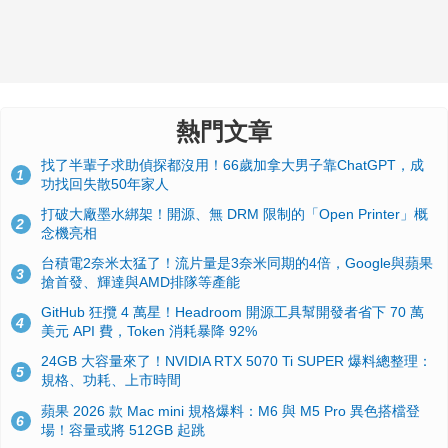
熱門文章
找了半輩子求助偵探都沒用！66歲加拿大男子靠ChatGPT，成
1
功找回失散50年家人
打破大廠墨水綁架！開源、無 DRM 限制的「Open Printer」概
2
念機亮相
台積電2奈米太猛了！流片量是3奈米同期的4倍，Google與蘋果
3
搶首發、輝達與AMD排隊等產能
GitHub 狂攬 4 萬星！Headroom 開源工具幫開發者省下 70 萬
4
美元 API 費，Token 消耗暴降 92%
24GB 大容量來了！NVIDIA RTX 5070 Ti SUPER 爆料總整理：
5
規格、功耗、上市時間
蘋果 2026 款 Mac mini 規格爆料：M6 與 M5 Pro 異色搭檔登
6
場！容量或將 512GB 起跳