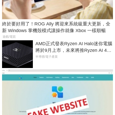
終於要好用了！ROG Ally 將迎來系統級重大更新，全
新 Windows 掌機殼模式讓操作就像 Xbox 一樣順暢
遊戲/電競
AMD正式發表Ryzen AI Halo迷你電腦
將於9月上市，未來將推Ryzen AI 400
Max系列處理器與對應升級版
半導體/電子產業