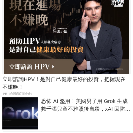
立即諮詢HPV！是對自己健康最好的投資，把握現在
不嫌晚！
PR（台灣癌症基金會）
恐怖 AI 濫用！美國男子用 Grok 生成
數千張兒童不雅照後自殺，xAI 因防護
失靈與不配合警方遭起訴