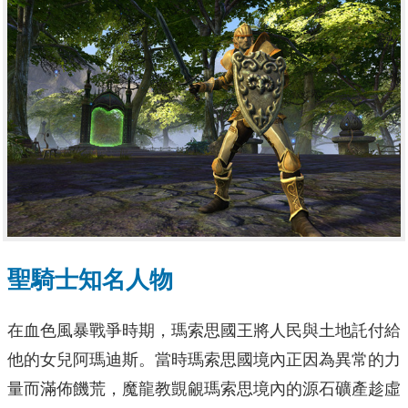
聖騎士知名人物
在血色風暴戰爭時期，瑪索思國王將人民與土地託付給
他的女兒阿瑪迪斯。當時瑪索思國境內正因為異常的力
量而滿佈饑荒，魔龍教覬覦瑪索思境內的源石礦產趁虛