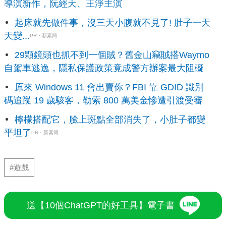
導演新作，阮經天、王淨主演
起床就先做件事，沒三天小腹就不見了! 肚子一天
天變...
PR・新素簡
29顆鏡頭也抓不到一個賊？舊金山竊賊搭Waymo
自駕車逃逸，隱私保護政策竟成警方辦案最大阻礙
原來 Windows 11 會出賣你？FBI 靠 GDID 識別
碼追蹤 19 歲駭客，勒索 800 萬美金慘遭引渡受審
檸檬搭配它，臉上斑點全部消失了，小肚子都變
平坦了
PR・新素簡
#遊戲
送【10個ChatGPT的好工具】電子書