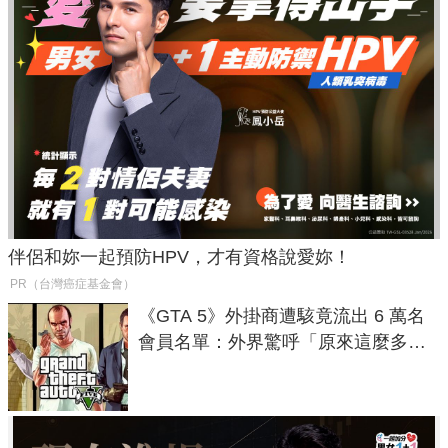
伴侶和妳一起預防HPV，才有資格說愛妳！
PR（台灣癌症基金會）
《GTA 5》外掛商遭駭竟流出 6 萬名
會員名單：外界驚呼「原來這麼多人
在開掛！」