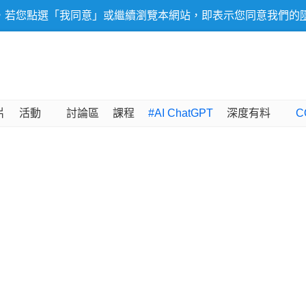
，若您點選「我同意」或繼續瀏覽本網站，即表示您同意我們的
片
活動
討論區
課程
#AI ChatGPT
深度有料
C