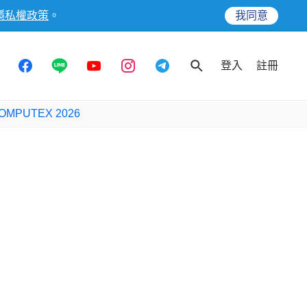
隱私權政策
。
我同意
登入
註冊
OMPUTEX 2026