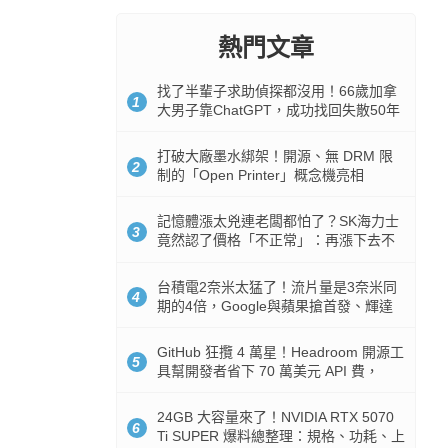
熱門文章
找了半輩子求助偵探都沒用！66歲加拿
1
大男子靠ChatGPT，成功找回失散50年
家人
打破大廠墨水綁架！開源、無 DRM 限
2
制的「Open Printer」概念機亮相
記憶體漲太兇連老闆都怕了？SK海力士
3
竟然認了價格「不正常」：再漲下去不
是好事
台積電2奈米太猛了！流片量是3奈米同
4
期的4倍，Google與蘋果搶首發、輝達
與AMD排隊等產能
GitHub 狂攬 4 萬星！Headroom 開源工
5
具幫開發者省下 70 萬美元 API 費，
Token 消耗暴降 92%
24GB 大容量來了！NVIDIA RTX 5070
6
Ti SUPER 爆料總整理：規格、功耗、上