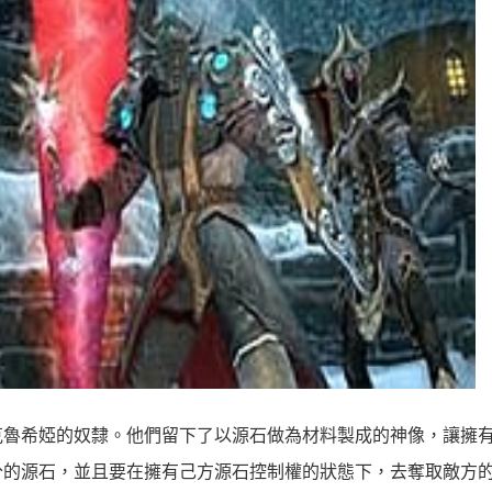
克魯希婭的奴隸。他們留下了以源石做為材料製成的神像，讓擁
分的源石，並且要在擁有己方源石控制權的狀態下，去奪取敵方