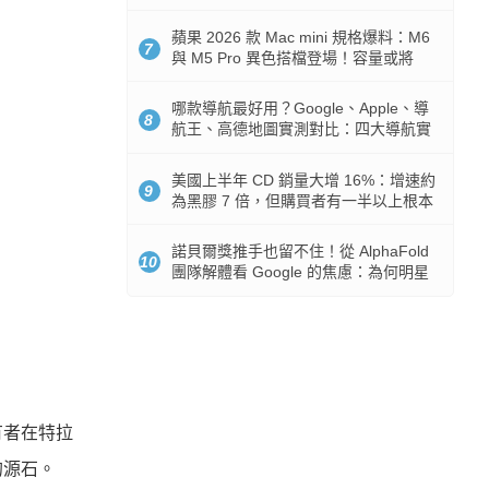
市時間
蘋果 2026 款 Mac mini 規格爆料：M6
7
與 M5 Pro 異色搭檔登場！容量或將
512GB 起跳
哪款導航最好用？Google、Apple、導
8
航王、高德地圖實測對比：四大導航實
測懶人包
美國上半年 CD 銷量大增 16%：增速約
9
為黑膠 7 倍，但購買者有一半以上根本
沒有播放器
諾貝爾獎推手也留不住！從 AlphaFold
10
團隊解體看 Google 的焦慮：為何明星
實驗室要為 Gemini 讓路？
有者在特拉
的源石。