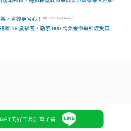
o自駕車逃逸，隱私保護政策竟成警方辦案最大阻礙
玩樂，省錢更省心！
PR・Club Med Taiwan
識別碼追蹤 19 歲駭客，勒索 800 萬美金慘遭引渡受審
atGPT的好工具】電子書