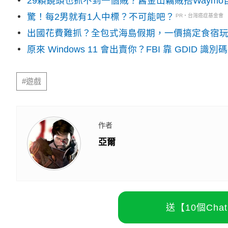
29顆鏡頭也抓不到一個賊？舊金山竊賊搭Waym
驚！每2男就有1人中標？不可能吧？
PR・台灣癌症基金會
出國花費難抓？全包式海島假期，一價搞定食宿
原來 Windows 11 會出賣你？FBI 靠 GDID 
#遊戲
作者
亞爾
送【10個Ch