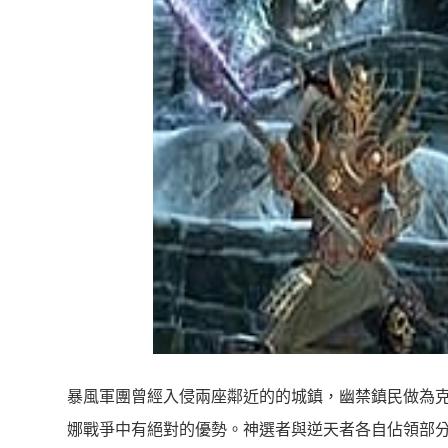
暴風軍團曾經入侵兩座鄰近的的城鎮，幽禁鎮民做為
娜戰爭中有絕對的優勢。神選者與逆天者各自佔領部