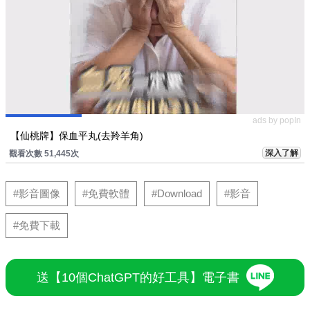
ads by popIn
【仙桃牌】保血平丸(去羚羊角)
深入了解
觀看次數 51,445次
#影音圖像
#免費軟體
#Download
#影音
#免費下載
送【10個ChatGPT的好工具】電子書