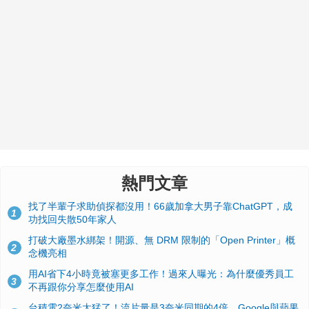
熱門文章
找了半輩子求助偵探都沒用！66歲加拿大男子靠ChatGPT，成
1
功找回失散50年家人
打破大廠墨水綁架！開源、無 DRM 限制的「Open Printer」概
2
念機亮相
用AI省下4小時竟被塞更多工作！過來人曝光：為什麼優秀員工
3
不再跟你分享怎麼使用AI
台積電2奈米太猛了！流片量是3奈米同期的4倍，Google與蘋果