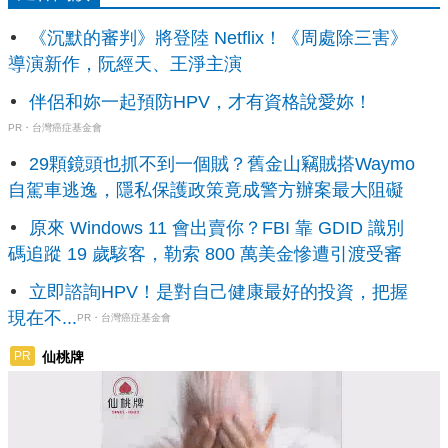
《沉默的審判》將登陸 Netflix！《周處除三害》
導演新作，阮經天、王淨主演
伴侶和妳一起預防HPV，才有資格說愛妳！
PR・台灣癌症基金會
29顆鏡頭也抓不到一個賊？舊金山竊賊搭Waymo
自駕車逃逸，隱私保護政策竟成警方辦案最大阻礙
原來 Windows 11 會出賣你？FBI 靠 GDID 識別
碼追蹤 19 歲駭客，勒索 800 萬美金慘遭引渡受審
立即諮詢HPV！是對自己健康最好的投資，把握
現在不...
PR・台灣癌症基金會
仙桃牌
PR