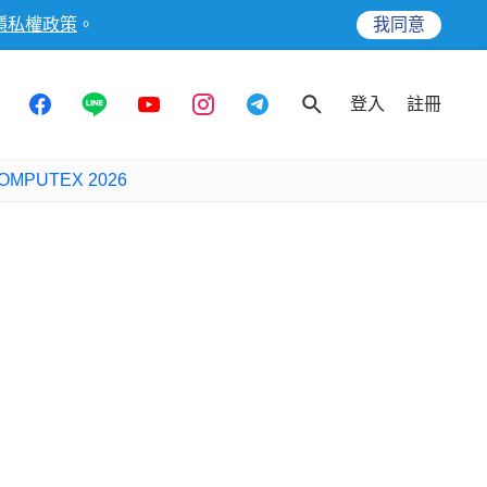
隱私權政策
。
我同意
登入
註冊
OMPUTEX 2026