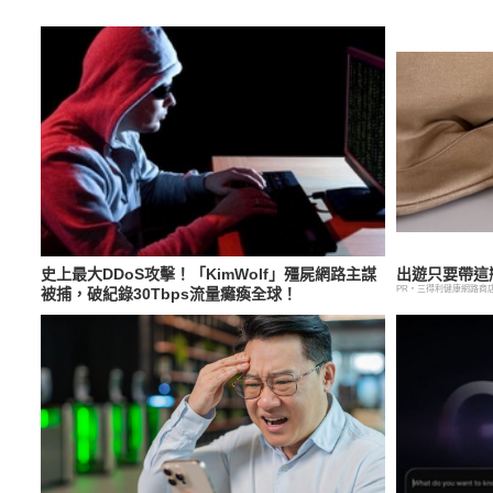
史上最大DDoS攻擊！「KimWolf」殭屍網路主謀
出遊只要帶這
PR・三得利健康網路商
被捕，破紀錄30Tbps流量癱瘓全球！