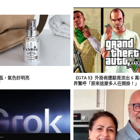
瓶，氣色好明亮
《GTA 5》外掛商遭駭竟流出 6
店
界驚呼「原來這麼多人在開掛！」