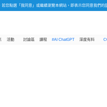
，若您點選「我同意」或繼續瀏覽本網站，即表示您同意我們的
片
活動
討論區
課程
#AI ChatGPT
深度有料
C