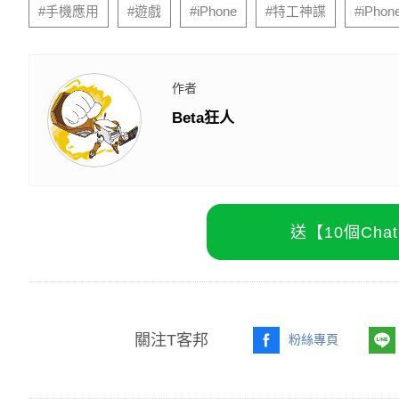
#手機應用
#遊戲
#iPhone
#特工神諜
#iPhon
作者
Beta狂人
送【10個Ch
關注T客邦
粉絲專頁