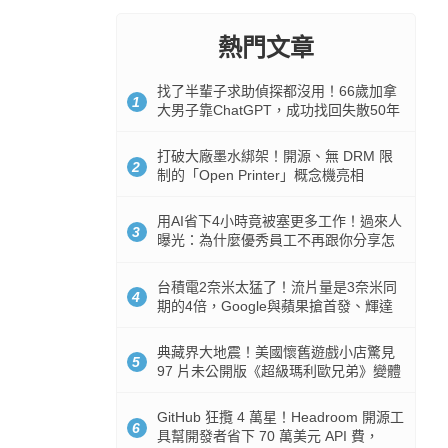
熱門文章
找了半輩子求助偵探都沒用！66歲加拿
1
大男子靠ChatGPT，成功找回失散50年
家人
打破大廠墨水綁架！開源、無 DRM 限
2
制的「Open Printer」概念機亮相
用AI省下4小時竟被塞更多工作！過來人
3
曝光：為什麼優秀員工不再跟你分享怎
麼使用AI
台積電2奈米太猛了！流片量是3奈米同
4
期的4倍，Google與蘋果搶首發、輝達
與AMD排隊等產能
典藏界大地震！美國懷舊遊戲小店驚見
5
97 片未公開版《超級瑪利歐兄弟》變體
任天堂卡帶
GitHub 狂攬 4 萬星！Headroom 開源工
6
具幫開發者省下 70 萬美元 API 費，