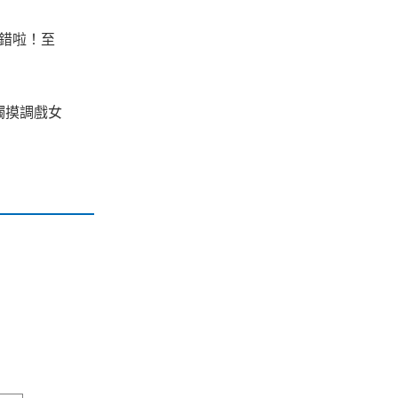
不錯啦！至
觸摸
調戲
女