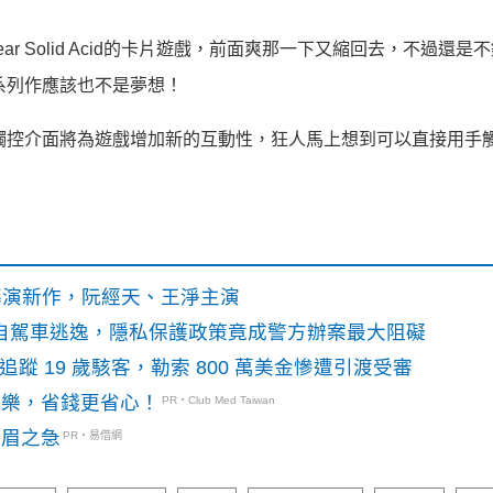
ar Solid Acid的卡片遊戲，前面爽那一下又縮回去，不過還是
到正統系列作應該也不是夢想！
touch觸控介面將為遊戲增加新的互動性，狂人馬上想到可以直接用手
》導演新作，阮經天、王淨主演
o自駕車逃逸，隱私保護政策竟成警方辦案最大阻礙
識別碼追蹤 19 歲駭客，勒索 800 萬美金慘遭引渡受審
玩樂，省錢更省心！
PR・Club Med Taiwan
燃眉之急
PR・易借網