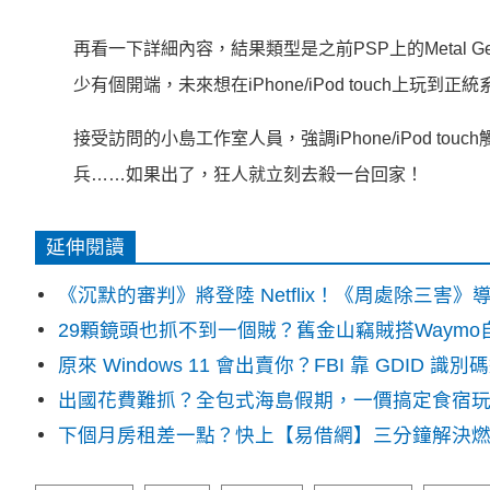
再看一下詳細內容，結果類型是之前PSP上的Metal Ge
少有個開端，未來想在iPhone/iPod touch上玩
接受訪問的小島工作室人員，強調iPhone/iPod 
兵……如果出了，狂人就立刻去殺一台回家！
延伸閱讀
《沉默的審判》將登陸 Netflix！《周處除三害
29顆鏡頭也抓不到一個賊？舊金山竊賊搭Waym
原來 Windows 11 會出賣你？FBI 靠 GDID 
出國花費難抓？全包式海島假期，一價搞定食宿
下個月房租差一點？快上【易借網】三分鐘解決