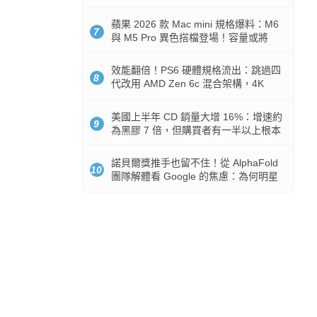
Token 消耗暴降 92%
蘋果 2026 款 Mac mini 規格爆料：M6
7
與 M5 Pro 異色搭檔登場！容量或將
512GB 起跳
效能翻倍！PS6 硬體規格流出：跳過四
8
代改用 AMD Zen 6c 混合架構，4K
120fps 與全光追時代來臨
美國上半年 CD 銷量大增 16%：增速約
9
為黑膠 7 倍，但購買者有一半以上根本
沒有播放器
諾貝爾獎推手也留不住！從 AlphaFold
10
團隊解體看 Google 的焦慮：為何明星
實驗室要為 Gemini 讓路？