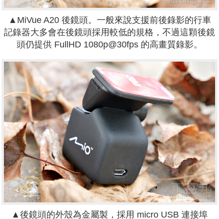
▲MiVue A20 後鏡頭。一般來說支援前後錄影的行車
記錄器大多會在後鏡頭採用較低的規格，不過這顆後鏡
頭仍提供 FullHD 1080p@30fps 的高畫質錄影。
▲後鏡頭的外殼為金屬製，採用 micro USB 連接埠