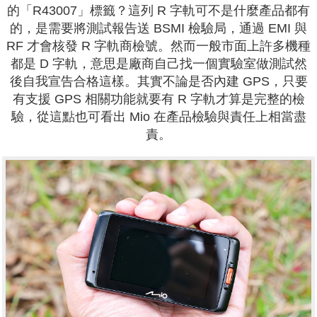
的「R43007」標籤？這列 R 字軌可不是什麼產品都有
的，是需要將測試報告送 BSMI 檢驗局，通過 EMI 與
RF 才會核發 R 字軌商檢號。然而一般市面上許多機種
都是 D 字軌，意思是廠商自己找一個實驗室做測試然
後自我宣告合格這樣。其實不論是否內建 GPS，只要
有支援 GPS 相關功能就要有 R 字軌才算是完整的檢
驗，從這點也可看出 Mio 在產品檢驗與責任上相當盡
責。