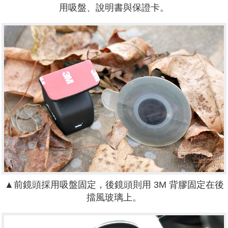
用吸盤、說明書與保證卡。
▲前鏡頭採用吸盤固定，後鏡頭則用 3M 背膠固定在後
擋風玻璃上。