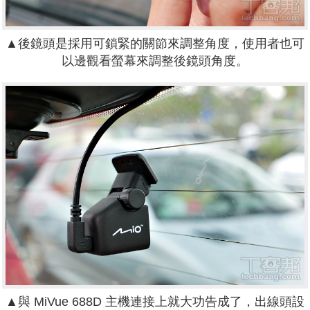
▲後鏡頭是採用可鎖緊的關節來調整角度，
使用者也可
以邊觀看螢幕來調整後鏡頭角度。
▲與
MiVue
688D
主機連接上就大功告成了，出線頭設