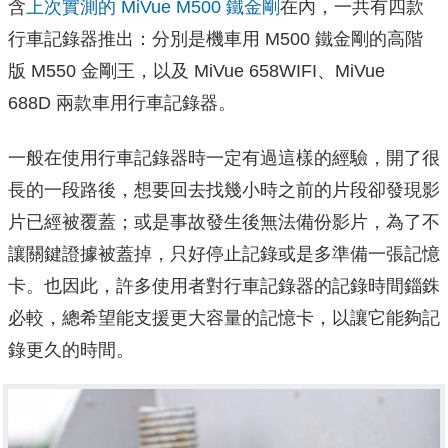
含
上次實測的 MiVue M500 鐵金剛
在內，一共有四款
行車記錄器推出：分別是機車用 M500 鐵金剛的高階
版 M550 金剛王，以及 MiVue 658WIFI、MiVue
688D 兩款車用行車記錄器。
一般在使用行車記錄器時一定有過這樣的經驗，開了很
長的一段路後，想要回去找幾小時之前的片段卻發現影
片已經被覆蓋；或是事故發生後無法備份影片，為了不
讓關鍵證據被蓋掉，只好停止記錄或是多準備一張記憶
卡。也因此，許多使用者對行車記錄器的記錄時間錙銖
必較，總希望能支援更大容量的記憶卡，以讓它能夠記
錄更久的時間。