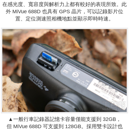
在感光度、寬容度與解析力上都有較好的表現所致。此
外
MiVue
688D 也具有 GPS 晶片，可以記錄影片位
置、定位測速照相機地點並顯示即時時速。
▲
一般行車記錄器記憶卡容量僅能支援到 32GB，
但
MiVue
688D 可支援到 128GB。
採用雙卡設計也