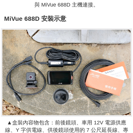
與
MiVue
688D 主機連接。
MiVue
688D
安裝示意
▲盒裝內容物包含：前後鏡頭、車用 12V 電源供應
線、Y 字供電線、供後鏡頭使用的 7 公尺延長線、專