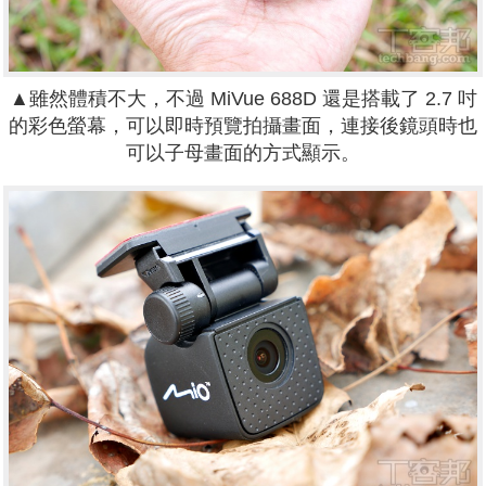
▲雖然體積不大，不過
MiVue
688D 還是搭載了 2.7 吋
的彩色螢幕，可以即時預覽拍攝畫面，連接後鏡頭時也
可以子母畫面的方式顯示。