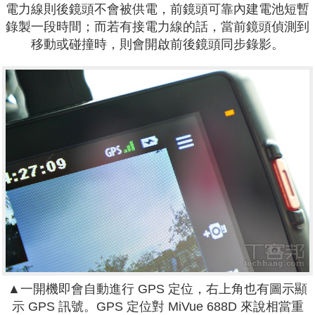
電力線則後鏡頭不會被供電，前鏡頭可靠內建電池短暫
錄製一段時間；而若有接電力線的話，當前鏡頭偵測到
移動或碰撞時，則會開啟前後鏡頭同步錄影。
▲一開機即會自動進行 GPS 定位，右上角也有圖示顯
示 GPS 訊號。GPS 定位對
MiVue
688D 來說相當重