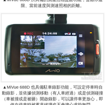
限、當前速度與測速照相的距離。
▲
MiVue
688D 也具備駐車錄影功能，可設定停車時自
動錄影，並依據偵測移動（有人車經過）或是偵測碰撞
（車被撞或是被砸）開啟錄影，可以讓停車更放心，即
使在停車時被蓄意破壞也不會擔心求助無門。