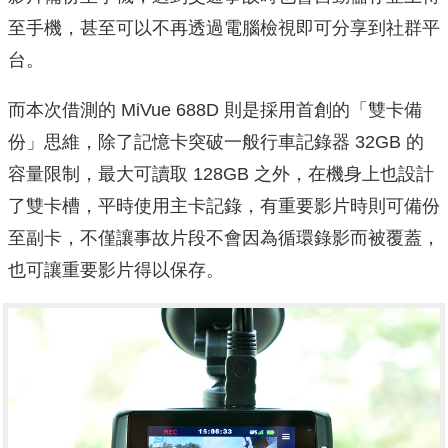
至手機，甚至可以不再透過電腦檢視即可分享到社群平
台。
而本次借測的 MiVue 688D 則是採用首創的「雙卡備
份」思維，除了記憶卡突破一般行車記錄器 32GB 的
容量限制，最大可讀取 128GB 之外，在機身上也設計
了雙卡槽，平時使用主卡記錄，有重要影片時則可備份
至副卡，不僅讓事故片段不會因為循環錄影而被覆蓋，
也可讓重要影片得以保存。