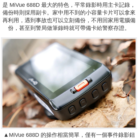
是
MiVue
688D 最大的特色，
平常錄影時用主卡記錄，
備份時則採用副卡。
家中用不到的小容量卡片可以拿來
再利用，遇到事故也可以立刻備份，不用回家用電腦備
份，甚至到警局做筆錄時就可帶備卡給警察存證。
▲
MiVue
688D 的操作相當簡單，僅有一個事件錄影鈕